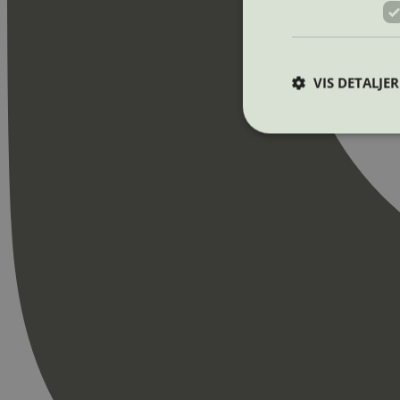
VIS DETALJER
Strengt nødvendige i
Nettstedet kan ikke b
Navn
_hjAbsoluteSession
_hjFirstSeen