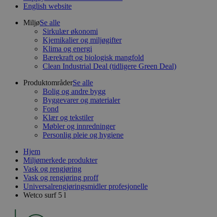
English website
Miljø
Se alle
Sirkulær økonomi
Kjemikalier og miljøgifter
Klima og energi
Bærekraft og biologisk mangfold
Clean Industrial Deal (tidligere Green Deal)
Produktområder
Se alle
Bolig og andre bygg
Byggevarer og materialer
Fond
Klær og tekstiler
Møbler og innredninger
Personlig pleie og hygiene
Hjem
Miljømerkede produkter
Vask og rengjøring
Vask og rengjøring proff
Universalrengjøringsmidler profesjonelle
Wetco surf 5 l