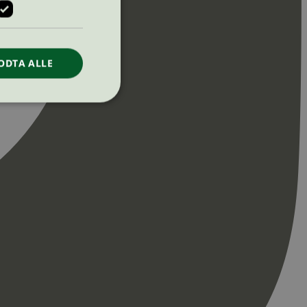
ODTA ALLE
ontoadministrasjon.
re begynnelsen på
er. Den inneholder
re begynnelsen på
er. Den inneholder