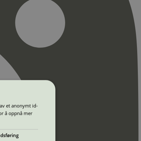
 av et anonymt id-
for å oppnå mer
dsføring