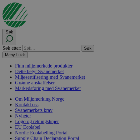
Søk
Søk etter:
Meny
Lukk
Finn miljømerkede produkter
Dette betyr Svanemerket
Miljøsertifisering med Svanemerket
Grønne anskaffelser
Markedsføring med Svanemerket
Om Miljømerking Norge
Kontakt oss
Svanemerkets krav
Nyheter
Logo og retningslinjer
EU Ecolabel
Nordic Ecolabelling Portal
Supply Chain Declaration Portal