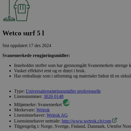
Wetco surf 5 l
Sist oppdatert
17 des 2024
Svanemerkede rengjøringsmidler:
Inneholder stoffer som har gjennomgått Svanemerkets strenge kj
Vasker effektivt rent og er drøyt i bruk.
Har emballasje som i utforming og materialer bidrar til en sirk
Type:
Universalrengjøringsmidler profesjonelle
Lisensnummer:
3026 0148
Miljømerke:
Svanemerket
Merkevare:
Wetrok
Lisensinnehaver:
Wetrok AG
Lisensinnehaver nettside:
http://www.wetrok.ch/com
Tilgjengelig i:
Norge, Sverige, Finland, Danmark, Utenfor Nor