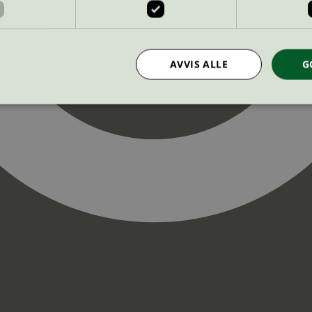
AVVIS ALLE
G
Strengt nødvendig
Statistikk
Markedsføring
nformasjonskapsler tillater kjernefunksjoner på nettstedet, som brukerinnlogging og k
rukes riktig uten strengt nødvendige informasjonskapsler.
Provider
/
Utløpsdato
Beskrivelse
Domene
InProgress
29
Cookien er satt slik at Hotjar kan spo
Hotjar Ltd
minutter
brukerens reise for et totalt antall økt
.svanemerket.no
54
ingen identifiserbar informasjon.
sekunder
29
Cookien er satt slik at Hotjar kan spo
Hotjar Ltd
minutter
brukerens reise for et totalt antall økt
.svanemerket.no
54
ingen identifiserbar informasjon.
sekunder