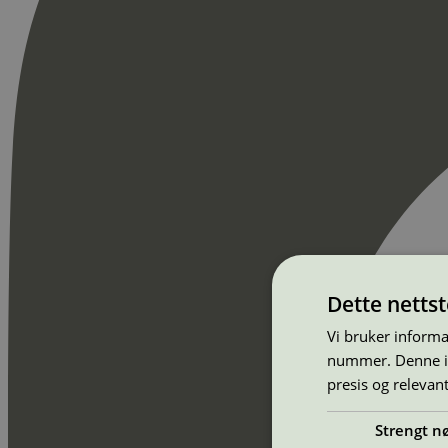
Dette netts
Vi bruker informa
nummer. Denne ide
presis og relevan
Strengt n