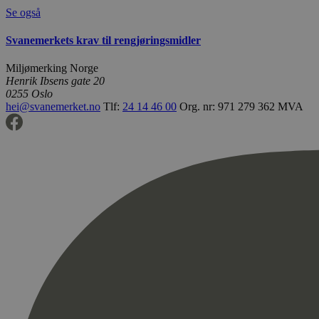
Se også
Svanemerkets krav til rengjøringsmidler
Miljømerking Norge
Henrik Ibsens gate 20
0255 Oslo
hei@svanemerket.no
Tlf:
24 14 46 00
Org. nr: 971 279 362 MVA