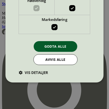
nødvendig
Svanemerkets krav til mikrofiberklut og -mopp
Miljømerking Norge
Henrik Ibsens gate 20
Markedsføring
0255 Oslo
hei@svanemerket.no
Tlf:
24 14 46 00
Org. nr: 971 279 362 MVA
GODTA ALLE
AVVIS ALLE
VIS DETALJER
Strengt nødvendig
Statistikk
Markedsføring
Strengt nødvendige informasjonskapsler tillater