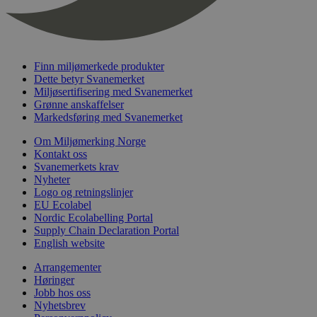
nelapi-last-visited-category
svanemerket.no
4 dager 4
timer
wordpress_test_cookie
Sesjon
Automattic
Inc.
svanemerket.no
Finn miljømerkede produkter
Dette betyr Svanemerket
Miljøsertifisering med Svanemerket
Grønne anskaffelser
_hjIncludedInPageviewSample
2 minutter
Hotjar Ltd
Markedsføring med Svanemerket
svanemerket.no
Om Miljømerking Norge
Kontakt oss
Svanemerkets krav
Nyheter
Logo og retningslinjer
EU Ecolabel
Nordic Ecolabelling Portal
Supply Chain Declaration Portal
English website
Provider
/
Navn
Utløpsdato
Beskrivelse
Domene
Arrangementer
Høringer
_gat_UA-
.svanemerket.no
54
Dette er en 
Provider
/
Jobb hos oss
Navn
Utløpsdato
Beskrivels
33776333-1
sekunder
informasjons
Domene
Nyhetsbrev
Google Analyt
mønsterelem