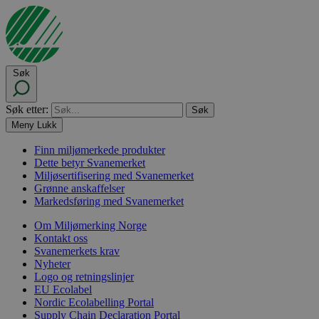
Søk
Søk etter:
Meny
Lukk
Finn miljømerkede produkter
Dette betyr Svanemerket
Miljøsertifisering med Svanemerket
Grønne anskaffelser
Markedsføring med Svanemerket
Om Miljømerking Norge
Kontakt oss
Svanemerkets krav
Nyheter
Logo og retningslinjer
EU Ecolabel
Nordic Ecolabelling Portal
Supply Chain Declaration Portal