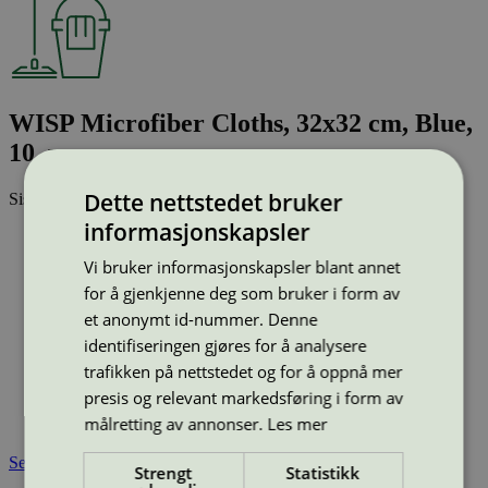
WISP Microfiber Cloths, 32x32 cm, Blue,
10, pcs.
Dette nettstedet bruker
Sist oppdatert
19 aug 2025
informasjonskapsler
Strekkode (GTIN):
5701962372154
Vi bruker informasjonskapsler blant annet
Vis alle GTIN
Vis færre GTIN
for å gjenkjenne deg som bruker i form av
Type:
Mikrofiberklut
Lisensnummer:
5083 0060
et anonymt id-nummer. Denne
identifiseringen gjøres for å analysere
Miljømerke:
Svanemerket
Merkevare:
WISP
trafikken på nettstedet og for å oppnå mer
Lisensinnehaver:
B6 A/S
presis og relevant markedsføring i form av
Lisensinnehaver nettside:
https://b6.dk/
målretting av annonser.
Les mer
Tilgjengelig i:
Danmark
Se også
Strengt
Statistikk