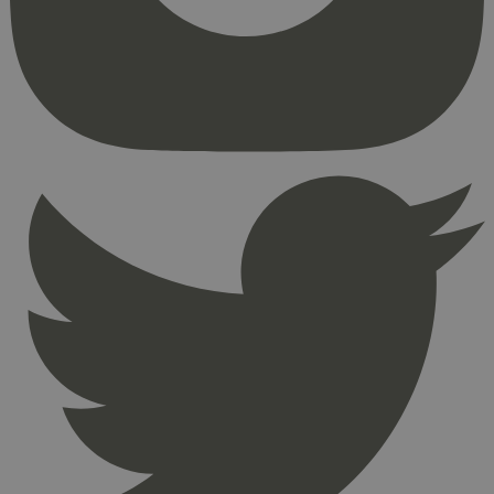
kjernefunksjoner på nettstedet, som
brukerinnlogging og kontoadministrasjon.
Nettstedet kan ikke brukes riktig uten strengt
nødvendige informasjonskapsler.
Provider
/
Navn
Utløpsdato
Domene
_hjAbsoluteSessionInProgress
29
Hotjar Ltd
minutter
.svanemerket.no
54
sekunder
_hjFirstSeen
29
Hotjar Ltd
minutter
.svanemerket.no
54
sekunder
pageviewCount
.svanemerket.no
Sesjon
nelapi-product-archive-filters
svanemerket.no
4 dager 4
timer