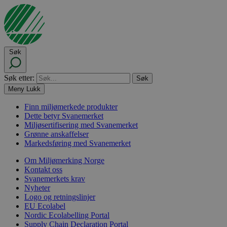
Søk
Søk etter:
Meny
Lukk
Finn miljømerkede produkter
Dette betyr Svanemerket
Miljøsertifisering med Svanemerket
Grønne anskaffelser
Markedsføring med Svanemerket
Om Miljømerking Norge
Kontakt oss
Svanemerkets krav
Nyheter
Logo og retningslinjer
EU Ecolabel
Nordic Ecolabelling Portal
Supply Chain Declaration Portal