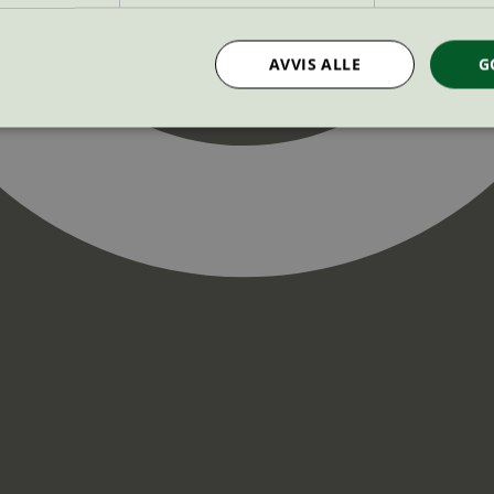
AVVIS ALLE
G
Strengt nødvendig
Statistikk
Markedsføring
nformasjonskapsler tillater kjernefunksjoner på nettstedet, som brukerinnlogging og k
rukes riktig uten strengt nødvendige informasjonskapsler.
Provider
/
Utløpsdato
Beskrivelse
Domene
InProgress
29
Cookien er satt slik at Hotjar kan spo
Hotjar Ltd
minutter
brukerens reise for et totalt antall økt
.svanemerket.no
54
ingen identifiserbar informasjon.
sekunder
29
Cookien er satt slik at Hotjar kan spo
Hotjar Ltd
minutter
brukerens reise for et totalt antall økt
.svanemerket.no
54
ingen identifiserbar informasjon.
sekunder
.svanemerket.no
Sesjon