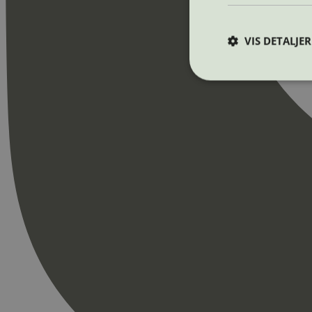
VIS DETALJER
Strengt nødvendige i
Nettstedet kan ikke b
Navn
_hjAbsoluteSession
_hjFirstSeen
pageviewCount