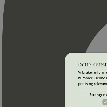
Dette netts
Vi bruker informa
nummer. Denne ide
presis og relevan
Strengt n