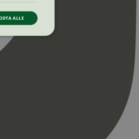
ODTA ALLE
ontoadministrasjon.
re begynnelsen på
er. Den inneholder
re begynnelsen på
er. Den inneholder