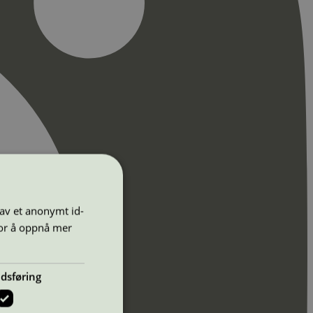
 av et anonymt id-
for å oppnå mer
dsføring