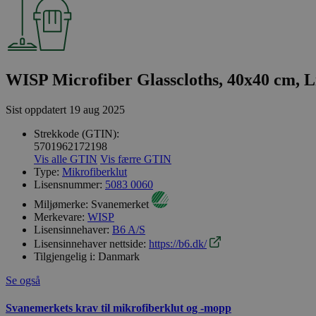
WISP Microfiber Glasscloths, 40x40 cm, Li
Sist oppdatert
19 aug 2025
Strekkode (GTIN):
5701962172198
Vis alle GTIN
Vis færre GTIN
Type:
Mikrofiberklut
Lisensnummer:
5083 0060
Miljømerke:
Svanemerket
Merkevare:
WISP
Lisensinnehaver:
B6 A/S
Lisensinnehaver nettside:
https://b6.dk/
Tilgjengelig i:
Danmark
Se også
Svanemerkets krav til mikrofiberklut og -mopp