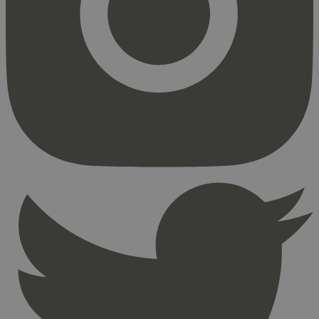
Markedsføring
Strengt nødvendige informasjonskapsler tillater
kjernefunksjoner på nettstedet, som
brukerinnlogging og kontoadministrasjon.
Nettstedet kan ikke brukes riktig uten strengt
nødvendige informasjonskapsler.
Provider
/
Navn
Utløpsdato
Domene
_hjAbsoluteSessionInProgress
29
Hotjar Ltd
minutter
.svanemerket.no
54
sekunder
_hjFirstSeen
29
Hotjar Ltd
minutter
.svanemerket.no
54
sekunder
pageviewCount
.svanemerket.no
Sesjon