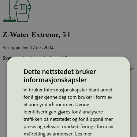
Z-Water Extreme, 5 l
Sist oppdatert
17 des 2024
Svanemerkede rengjøringsmidler:
Inneholder stoffer som har gjennomgått Svanemerkets strenge
Dette nettstedet bruker
kjemikaliekontroll, som tar hensyn til både helse og miljø.
informasjonskapsler
Vasker effektivt rent og er drøyt i bruk.
Har emballasje som i utforming og materialer bidrar til en
Vi bruker informasjonskapsler blant annet
sirkulær økonomi
for å gjenkjenne deg som bruker i form av
et anonymt id-nummer. Denne
Type:
Universalrengjøringsmidler profesjonelle
identifiseringen gjøres for å analysere
Lisensnummer:
3026 0257
trafikken på nettstedet og for å oppnå mer
Miljømerke:
Svanemerket
Merkevare:
Z-Water
presis og relevant markedsføring i form av
Merkevare nettside:
https://z-water.dk/
målretting av annonser.
Les mer