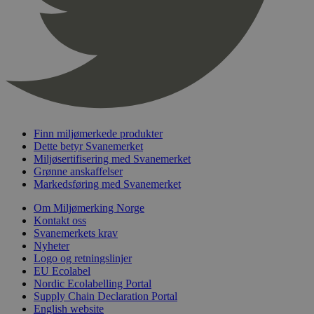
nelapi-product-archive-filters
svanemerket.no
4 dager 4
timer
nelapi-last-visited-category
svanemerket.no
4 dager 4
timer
wordpress_test_cookie
Sesjon
Automattic
Inc.
svanemerket.no
Finn miljømerkede produkter
_hjIncludedInPageviewSample
2 minutter
Hotjar Ltd
Dette betyr Svanemerket
svanemerket.no
Miljøsertifisering med Svanemerket
Grønne anskaffelser
Markedsføring med Svanemerket
Om Miljømerking Norge
Kontakt oss
Svanemerkets krav
Nyheter
Logo og retningslinjer
EU Ecolabel
Nordic Ecolabelling Portal
Provider
/
Navn
Utløpsdato
Beskrivelse
Supply Chain Declaration Portal
Domene
English website