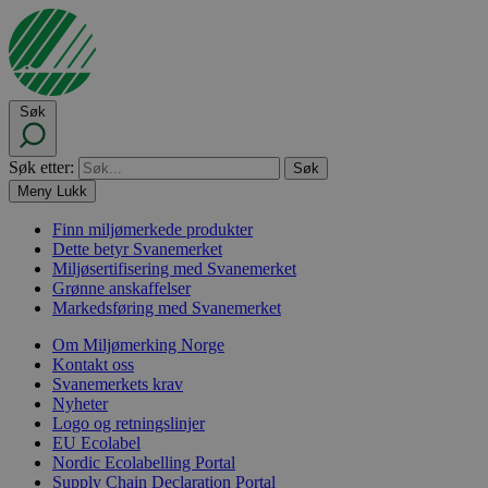
Søk
Søk etter:
Meny
Lukk
Finn miljømerkede produkter
Dette betyr Svanemerket
Miljøsertifisering med Svanemerket
Grønne anskaffelser
Markedsføring med Svanemerket
Om Miljømerking Norge
Kontakt oss
Svanemerkets krav
Nyheter
Logo og retningslinjer
EU Ecolabel
Nordic Ecolabelling Portal
Supply Chain Declaration Portal