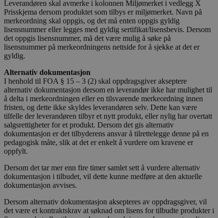
Leverandøren skal avmerke i kolonnen Miljømerket i vedlegg X
Prisskjema dersom produktet som tilbys er miljømerket. Navn på
merkeordning skal oppgis, og det må enten oppgis gyldig
lisensnummer eller legges med gyldig sertifikat/lisensbevis. Dersom
det oppgis lisensnummer, må det være mulig å søke på
lisensnummer på merkeordningens nettside for å sjekke at det er
gyldig.
Alternativ dokumentasjon
I henhold til FOA § 15 – 3 (2) skal oppdragsgiver akseptere
alternativ dokumentasjon dersom en leverandør ikke har mulighet til
å delta i merkeordningen eller en tilsvarende merkeordning innen
fristen, og dette ikke skyldes leverandøren selv. Dette kan være
tilfelle der leverandøren tilbyr et nytt produkt, eller nylig har overtatt
salgsrettigheter for et produkt. Dersom det gis alternativ
dokumentasjon er det tilbyderens ansvar å tilrettelegge denne på en
pedagogisk måte, slik at det er enkelt å vurdere om kravene er
oppfylt.
Dersom det tar mer enn fire timer samlet sett å vurdere alternativ
dokumentasjon i tilbudet, vil dette kunne medføre at den aktuelle
dokumentasjon avvises.
Dersom alternativ dokumentasjon aksepteres av oppdragsgiver, vil
det være et kontraktskrav at søknad om lisens for tilbudte produkter i