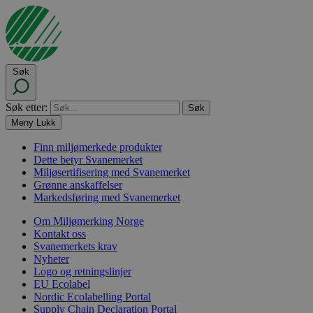
Søk
Søk etter:
Meny
Lukk
Finn miljømerkede produkter
Dette betyr Svanemerket
Miljøsertifisering med Svanemerket
Grønne anskaffelser
Markedsføring med Svanemerket
Om Miljømerking Norge
Kontakt oss
Svanemerkets krav
Nyheter
Logo og retningslinjer
EU Ecolabel
Nordic Ecolabelling Portal
Supply Chain Declaration Portal