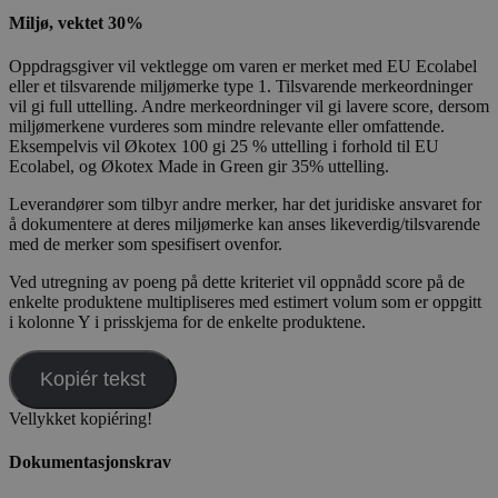
Miljø, vektet 30%
Oppdragsgiver vil vektlegge om varen er merket med EU Ecolabel
eller et tilsvarende miljømerke type 1. Tilsvarende merkeordninger
vil gi full uttelling. Andre merkeordninger vil gi lavere score, dersom
miljømerkene vurderes som mindre relevante eller omfattende.
Eksempelvis vil Økotex 100 gi 25 % uttelling i forhold til EU
Ecolabel, og Økotex Made in Green gir 35% uttelling.
Leverandører som tilbyr andre merker, har det juridiske ansvaret for
å dokumentere at deres miljømerke kan anses likeverdig/tilsvarende
med de merker som spesifisert ovenfor.
Ved utregning av poeng på dette kriteriet vil oppnådd score på de
enkelte produktene multipliseres med estimert volum som er oppgitt
i kolonne Y i prisskjema for de enkelte produktene.
Kopiér tekst
Vellykket kopiéring!
Dokumentasjonskrav