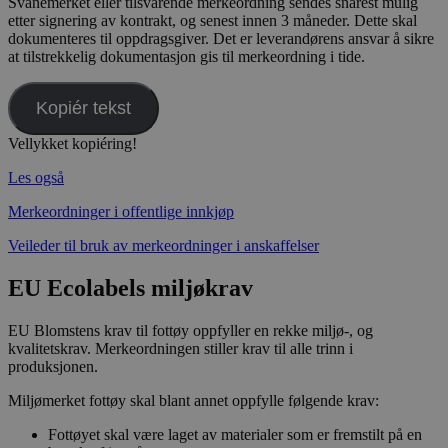
Svanemerket eller tilsvarende merkeordning sendes snarest mulig
etter signering av kontrakt, og senest innen 3 måneder. Dette skal
dokumenteres til oppdragsgiver. Det er leverandørens ansvar å sikre
at tilstrekkelig dokumentasjon gis til merkeordning i tide.
Kopiér tekst
Vellykket kopiéring!
Les også
Merkeordninger i offentlige innkjøp
Veileder til bruk av merkeordninger i anskaffelser
EU Ecolabels miljøkrav
EU Blomstens krav til fottøy oppfyller en rekke miljø-, og
kvalitetskrav. Merkeordningen stiller krav til alle trinn i
produksjonen.
Miljømerket fottøy skal blant annet oppfylle følgende krav:
Fottøyet skal være laget av materialer som er fremstilt på en