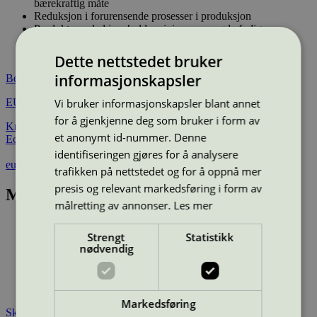
bærekraftig måte
Reduksjon i forurensende prosesser i produksjon
Produktene skal inneholde minimum mengde farlige
kjemikalier
Produktene er testet for levetid og kvalitet
Dette nettstedet bruker
informasjonskapsler
Besøk også
Vi bruker informasjonskapsler blant annet
EU Ecolabels miljøkrav til fottøy
for å gjenkjenne deg som bruker i form av
Kravene som må oppfylles for å miljømerke et produkt med EU
et anonymt id-nummer. Denne
Ecolabel
identifiseringen gjøres for å analysere
eur-lex.europa.eu
trafikken på nettstedet og for å oppnå mer
presis og relevant markedsføring i form av
Miljømerkede produkter
målretting av annonser.
Les mer
Strengt
Statistikk
nødvendig
Markedsføring
Sko miljømerket med EU Ecolabel