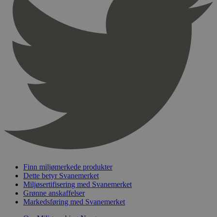
Finn miljømerkede produkter
Dette betyr Svanemerket
Miljøsertifisering med Svanemerket
Grønne anskaffelser
Markedsføring med Svanemerket