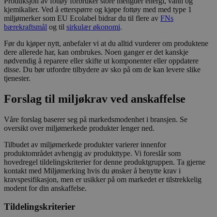
Produksjon av fottøy forbruker store mengder energi, vann og
kjemikalier. Ved å etterspørre og kjøpe fottøy med med type 1
miljømerker som EU Ecolabel bidrar du til flere av
FNs
bærekraftsmål
og til
sirkulær økonomi
.
Før du kjøper nytt, anbefaler vi at du alltid vurderer om produktene
dere allerede har, kan ombrukes. Noen ganger er det kanskje
nødvendig å reparere eller skifte ut komponenter eller oppdatere
disse. Du bør utfordre tilbydere av sko på om de kan levere slike
tjenester.
Forslag til miljøkrav ved anskaffelse
Våre forslag baserer seg på markedsmodenhet i bransjen. Se
oversikt over miljømerkede produkter lenger ned.
Tilbudet av miljømerkede produkter varierer innenfor
produktområdet avhengig av produkttype. Vi foreslår som
hovedregel tildelingskriterier for denne produktgruppen. Ta gjerne
kontakt med Miljømerking hvis du ønsker å benytte krav i
kravspesifikasjon, men er usikker på om markedet er tilstrekkelig
modent for din anskaffelse.
Tildelingskriterier