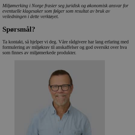
Domene
Miljømerking i Norge frasier seg juridisk og økonomisk ansvar for
eventuelle klagesaker som følger som resultat av bruk av
_hjAbsoluteSessionInProgress
29
Hotjar Ltd
minutter
.svanemerket.no
veiledningen i dette verktøyet.
54
sekunder
Spørsmål?
Ta kontakt, så hjelper vi deg. Våre rådgivere har lang erfaring med
formulering av miljøkrav til anskaffelser og god oversikt over hva
_hjFirstSeen
29
Hotjar Ltd
som finnes av miljømerkede produkter.
minutter
.svanemerket.no
54
sekunder
pageviewCount
.svanemerket.no
Sesjon
nelapi-product-archive-filters
svanemerket.no
4 dager 4
timer
nelapi-last-visited-category
svanemerket.no
4 dager 4
timer
wordpress_test_cookie
Sesjon
Automattic
Inc.
svanemerket.no