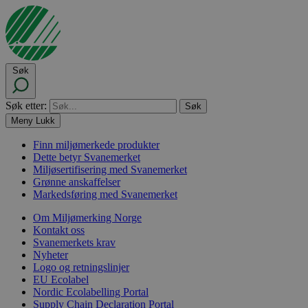
Søk
Søk etter:
Meny
Lukk
Finn miljømerkede produkter
Dette betyr Svanemerket
Miljøsertifisering med Svanemerket
Grønne anskaffelser
Markedsføring med Svanemerket
Om Miljømerking Norge
Kontakt oss
Svanemerkets krav
Nyheter
Logo og retningslinjer
EU Ecolabel
Nordic Ecolabelling Portal
Supply Chain Declaration Portal