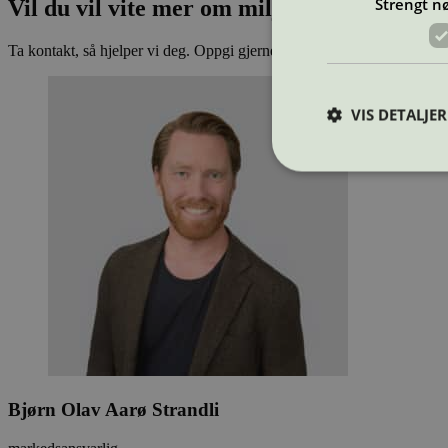
Strengt n
Vil du vil vite mer om miljøsertifisering
Ta kontakt, så hjelper vi deg. Oppgi gjerne hvilket produkt du vurde
VIS DETALJER
Strengt nødvendige i
Nettstedet kan ikke b
Navn
_hjAbsoluteSession
Bjørn Olav Aarø Strandli
_hjFirstSeen