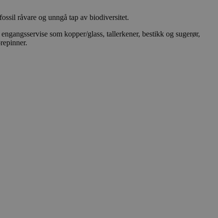
ossil råvare og unngå tap av biodiversitet.
engangsservise som kopper/glass, tallerkener, bestikk og sugerør,
ørepinner.