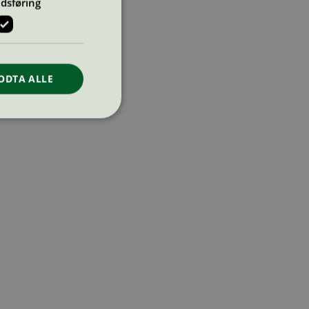
dsføring
ODTA ALLE
ontoadministrasjon.
re begynnelsen på
er. Den inneholder
re begynnelsen på
er. Den inneholder