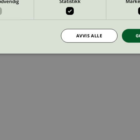
ødvendig
Statistikk
Marke
 med Svanemerket?
rer å miljømerke med Svanemerket.
AVVIS ALLE
G
Strengt nødvendig
Statistikk
Markedsføring
nformasjonskapsler tillater kjernefunksjoner på nettstedet, som brukerinnlogging og k
rukes riktig uten strengt nødvendige informasjonskapsler.
Provider
/
Utløpsdato
Beskrivelse
Domene
InProgress
29
Cookien er satt slik at Hotjar kan spo
Hotjar Ltd
minutter
brukerens reise for et totalt antall økt
.svanemerket.no
54
ingen identifiserbar informasjon.
sekunder
29
Cookien er satt slik at Hotjar kan spo
Hotjar Ltd
minutter
brukerens reise for et totalt antall økt
.svanemerket.no
54
ingen identifiserbar informasjon.