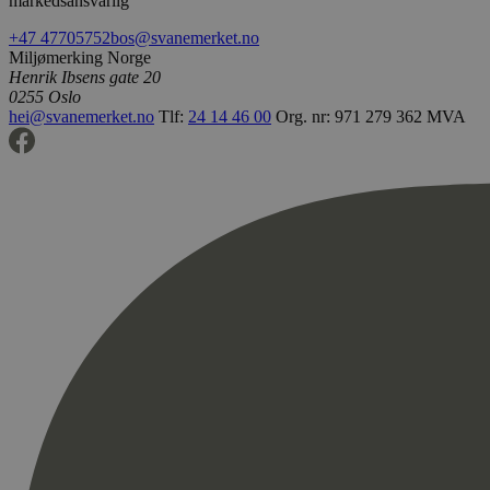
markedsansvarlig
+47 47705752
bos@svanemerket.no
pageviewCount
Miljømerking Norge
nelapi-product-archi
Henrik Ibsens gate 20
0255 Oslo
hei@svanemerket.no
Tlf:
24 14 46 00
Org. nr: 971 279 362 MVA
nelapi-last-visited-
wordpress_test_coo
_hjIncludedInPage
Navn
Navn
_gat_UA-
33776333-1
_fbp
VISITOR_INFO1_LIV