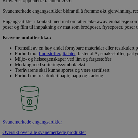
Krav
.
Sist oppdatert: 6. januar 2026
Svanemerkede engangsartikler bidrar til å fremme økt gjenvinning, redu
Engangsartikler i kontakt med mat omfatter take-away emballasje som k
poser og film til innpakning av mat som brødposer, fryseposer, poser til
Kravene omfatter bl.a.:
Fremstilt av en høy andel fornybare materialer eller resirkulert p
Forbud mot
fluorstoffer
,
ftalater
, bisfenol A, smaksstoffer, par
Miljø- og helseegenskaper ved lim og fargestoffer
Merking med sorteringssymbol/tekst
Treråvarene skal kunne spores og være sertifisert
Forbud mot resirkulert papir, papp og kartong
Svanemerkede engangsartikler
Oversikt over alle svanemerkede produkter