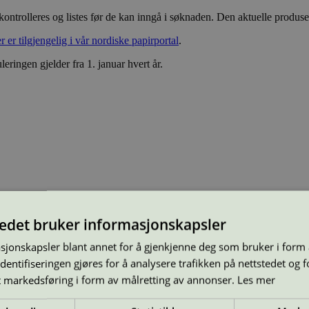
ontrolleres og listes før de kan inngå i søknaden. Den aktuelle produsen
er tilgjengelig i vår nordiske papirportal
.
leringen gjelder fra 1. januar hvert år.
tedet bruker informasjonskapsler
sjonskapsler blant annet for å gjenkjenne deg som bruker i form
ntifiseringen gjøres for å analysere trafikken på nettstedet og 
t markedsføring i form av målretting av annonser.
Les mer