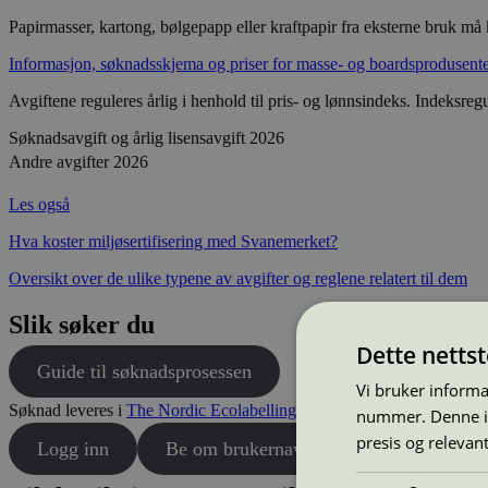
Papirmasser, kartong, bølgepapp eller kraftpapir fra eksterne bruk må k
Informasjon, søknadsskjema og priser for masse- og boardsprodusenter 
Avgiftene reguleres årlig i henhold til pris- og lønnsindeks. Indeksregu
Søknadsavgift og årlig lisensavgift 2026
Andre avgifter 2026
Les også
Hva koster miljøsertifisering med Svanemerket?
Oversikt over de ulike typene av avgifter og reglene relatert til dem
Slik søker du
Dette netts
Guide til søknadsprosessen
Vi bruker informa
Søknad leveres i
The Nordic Ecolabelling Portal
.
nummer. Denne ide
presis og relevan
Logg inn
Be om brukernavn og passord