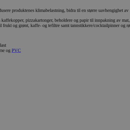
sere produktenes klimabelastning, bidra til en større uavhengighet av f
affekopper, pizzakartonger, beholdere og papir til innpakning av mat, 
 frukt og grønt, kaffe- og tefiltre samt tannstikkere/cocktailpinner og r
last
fyme og
PVC