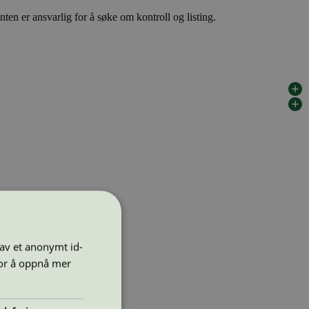
ten er ansvarlig for å søke om kontroll og listing.
 av et anonymt id-
for å oppnå mer