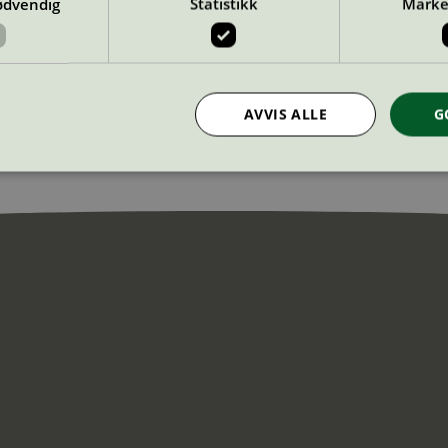
ødvendig
Statistikk
Marke
 med Svanemerket?
rer å miljømerke med Svanemerket.
AVVIS ALLE
G
Strengt nødvendig
Statistikk
Markedsføring
nformasjonskapsler tillater kjernefunksjoner på nettstedet, som brukerinnlogging og k
rukes riktig uten strengt nødvendige informasjonskapsler.
Provider
/
Utløpsdato
Beskrivelse
Domene
InProgress
29
Cookien er satt slik at Hotjar kan spo
Hotjar Ltd
minutter
brukerens reise for et totalt antall økt
.svanemerket.no
54
ingen identifiserbar informasjon.
sekunder
29
Cookien er satt slik at Hotjar kan spo
Hotjar Ltd
minutter
brukerens reise for et totalt antall økt
.svanemerket.no
54
ingen identifiserbar informasjon.