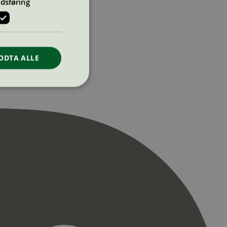
dsføring
ODTA ALLE
ontoadministrasjon.
re begynnelsen på
er. Den inneholder
re begynnelsen på
er. Den inneholder