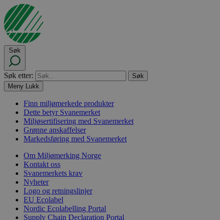
Søk
Søk etter:
Meny
Lukk
Finn miljømerkede produkter
Dette betyr Svanemerket
Miljøsertifisering med Svanemerket
Grønne anskaffelser
Markedsføring med Svanemerket
Om Miljømerking Norge
Kontakt oss
Svanemerkets krav
Nyheter
Logo og retningslinjer
EU Ecolabel
Nordic Ecolabelling Portal
Supply Chain Declaration Portal