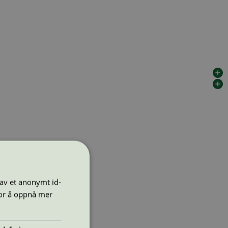
 av et anonymt id-
for å oppnå mer