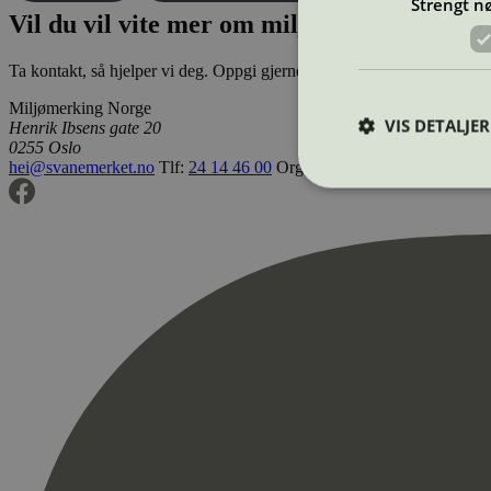
Strengt n
Vil du vil vite mer om miljøsertifisering
Ta kontakt, så hjelper vi deg. Oppgi gjerne hvilket produkt du vurde
Miljømerking Norge
VIS DETALJER
Henrik Ibsens gate 20
0255 Oslo
hei@svanemerket.no
Tlf:
24 14 46 00
Org. nr: 971 279 362 MVA
Strengt nødvendige i
Nettstedet kan ikke b
Navn
_hjAbsoluteSession
_hjFirstSeen