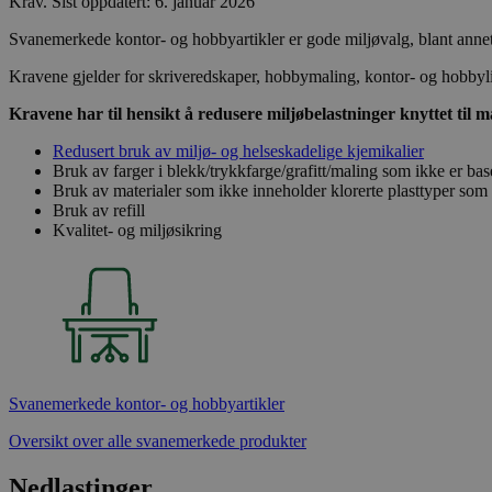
Krav
.
Sist oppdatert: 6. januar 2026
Svanemerkede kontor- og hobbyartikler er gode miljøvalg, blant annet f
Kravene gjelder for skriveredskaper, hobbymaling, kontor- og hobbyli
Kravene har til hensikt å redusere miljøbelastninger knyttet til m
Redusert bruk av miljø- og helseskadelige kjemikalier
Bruk av farger i blekk/trykkfarge/grafitt/maling som ikke er bas
Bruk av materialer som ikke inneholder klorerte plasttyper som
Bruk av refill
Kvalitet- og miljøsikring
Svanemerkede kontor- og hobbyartikler
Oversikt over alle svanemerkede produkter
Nedlastinger