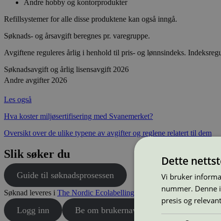
Andre hobby og kontorprodukter
Refillsystemer for alle disse produktene kan også inngå.
Søknads- og årsavgift beregnes pr. varegruppe.
Avgiftene reguleres årlig i henhold til pris- og lønnsindeks. Indeksregu
Søknadsavgift og årlig lisensavgift 2026
Andre avgifter 2026
Les også
Hva koster miljøsertifisering med Svanemerket?
Oversikt over de ulike typene av avgifter og reglene relatert til dem
Slik søker du
Dette netts
Guide til søknadsprosessen
Vi bruker informa
nummer. Denne ide
Søknad leveres i
The Nordic Ecolabelling Portal
.
presis og relevan
Logg inn
Be om brukernavn og passord