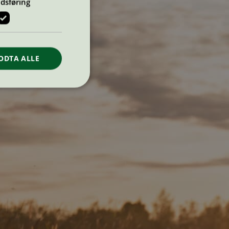
dsføring
ODTA ALLE
ontoadministrasjon.
re begynnelsen på
er. Den inneholder
re begynnelsen på
er. Den inneholder