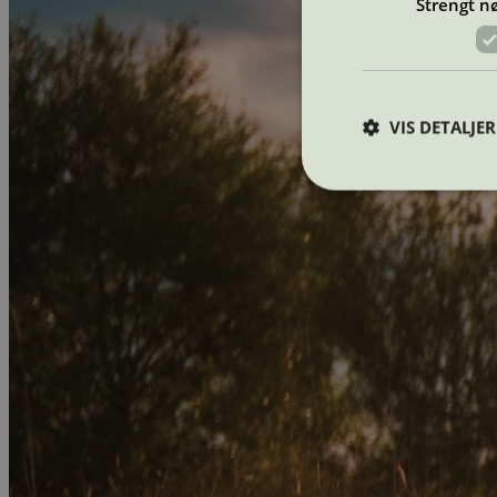
Strengt n
VIS DETALJER
Strengt nødvendige i
Nettstedet kan ikke b
Navn
_hjAbsoluteSession
_hjFirstSeen