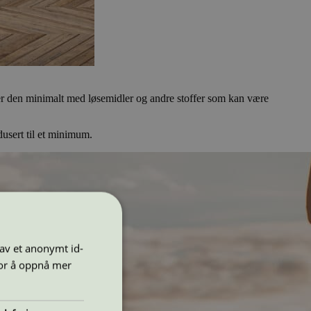
older den minimalt med løsemidler og andre stoffer som kan være
dusert til et minimum.
 av et anonymt id-
for å oppnå mer