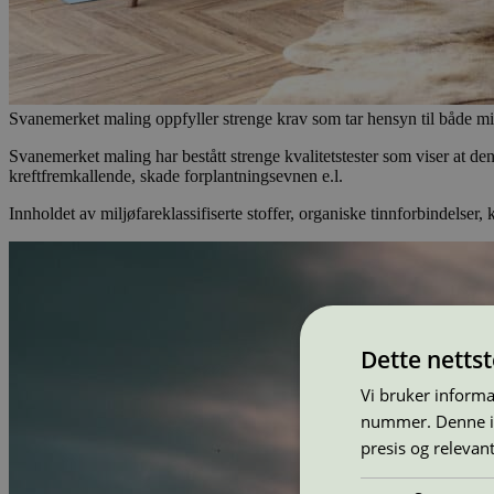
Svanemerket maling oppfyller strenge krav som tar hensyn til både mi
Svanemerket maling har bestått strenge kvalitetstester som viser at de
kreftfremkallende, skade forplantningsevnen e.l.
Innholdet av miljøfareklassifiserte stoffer, organiske tinnforbindelser
Dette netts
Vi bruker informa
nummer. Denne ide
presis og relevan