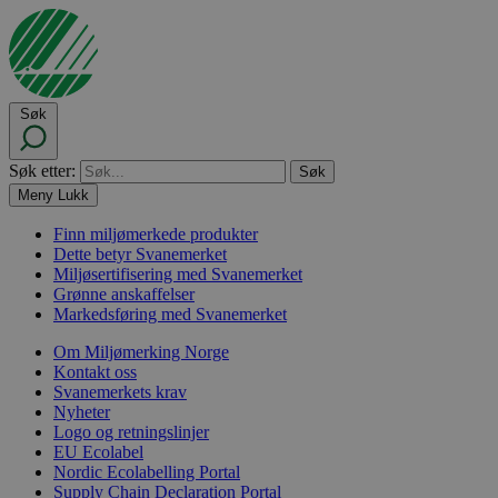
Søk
Søk etter:
Meny
Lukk
Finn miljømerkede produkter
Dette betyr Svanemerket
Miljøsertifisering med Svanemerket
Grønne anskaffelser
Markedsføring med Svanemerket
Om Miljømerking Norge
Kontakt oss
Svanemerkets krav
Nyheter
Logo og retningslinjer
EU Ecolabel
Nordic Ecolabelling Portal
Supply Chain Declaration Portal