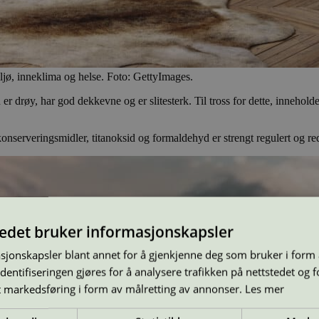
ljø, inneklima og helse. Foto: GettyImages.
n er drøy, har god dekkevne og er slitesterk. Til tross for dette, inneh
, konserveringsmidler, titanoksid og formaldehyd er strengt regulert og re
tedet bruker informasjonskapsler
sjonskapsler blant annet for å gjenkjenne deg som bruker i form
ntifiseringen gjøres for å analysere trafikken på nettstedet og 
t markedsføring i form av målretting av annonser.
Les mer