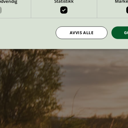
ødvendig
Statistikk
Marke
AVVIS ALLE
G
Strengt nødvendig
Statistikk
Markedsføring
nformasjonskapsler tillater kjernefunksjoner på nettstedet, som brukerinnlogging og k
rukes riktig uten strengt nødvendige informasjonskapsler.
Provider
/
Utløpsdato
Beskrivelse
Domene
InProgress
29
Cookien er satt slik at Hotjar kan spo
Hotjar Ltd
minutter
brukerens reise for et totalt antall økt
.svanemerket.no
54
ingen identifiserbar informasjon.
sekunder
29
Cookien er satt slik at Hotjar kan spo
Hotjar Ltd
minutter
brukerens reise for et totalt antall økt
.svanemerket.no
54
ingen identifiserbar informasjon.