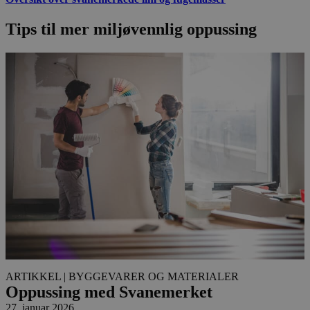
Tips til mer miljøvennlig oppussing
ARTIKKEL
| BYGGEVARER OG MATERIALER
Oppussing med Svanemerket
27. januar 2026