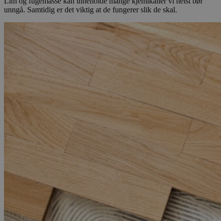
Lim og fugemasse kan inneholde mange kjemikalier vi helst bør
unngå. Samtidig er det viktig at de fungerer slik de skal.