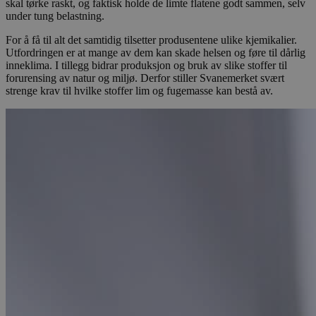
skal tørke raskt, og faktisk holde de limte flatene godt sammen, selv
under tung belastning.
For å få til alt det samtidig tilsetter produsentene ulike kjemikalier.
Utfordringen er at mange av dem kan skade helsen og føre til dårlig
inneklima. I tillegg bidrar produksjon og bruk av slike stoffer til
forurensing av natur og miljø. Derfor stiller Svanemerket svært
strenge krav til hvilke stoffer lim og fugemasse kan bestå av.