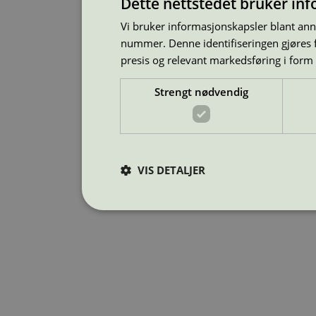
Dette nettstedet bruker in
Vi bruker informasjonskapsler blant ann
nummer. Denne identifiseringen gjøres f
presis og relevant markedsføring i form
Strengt nødvendig
VIS DETALJER
Strengt nødv
Strengt nødvendige informasjonskapsler tillater kj
Nettstedet kan ikke brukes riktig uten strengt nød
Provider
/
Navn
Domene