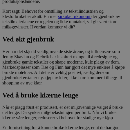
produksjonslandene.
Kort sagt: Behovet for omstilling av tekstilindustrien og
klesforbruket er akutt. En mer
sirkulær økonomi
der gjenbruk av
tekstilmaterialene er regelen og ikke unntaket, vil gi svært store
miljøgevinster. Hvordan kommer vi dit?
Ved økt gjenbruk
Her har det skjedd veldig mye de siste årene, og influensere som
Jenny Skavlan og Fæbrik har inspirert mange til å redesigne og
gjenbruke gamle tekstiler og skape moderne, kule plagg av dem.
Markedsplasser som Tise og Finn har gjort det mye enklere å kjøpe
brukte moteklær. Alt dette er veldig positivt, særlig dersom
gjenbruket erstatter ny-kjøp av klær, ikke bare kommer i tillegg til
shopping av nye klær.
Ved å bruke klærne lenge
Når et plagg først er produsert, er det miljøvennlige valget å bruke
det lenge. Da synker miljøbelastningen per bruk. Når vi bruker
klærne våre lenger, reduserer vi behovet for stadige nye kjøp.
En forutsetning for å kunne bruke klærne lenge, er at de har god