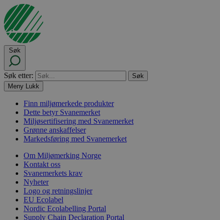
Søk
Søk etter:
Meny
Lukk
Finn miljømerkede produkter
Dette betyr Svanemerket
Miljøsertifisering med Svanemerket
Grønne anskaffelser
Markedsføring med Svanemerket
Om Miljømerking Norge
Kontakt oss
Svanemerkets krav
Nyheter
Logo og retningslinjer
EU Ecolabel
Nordic Ecolabelling Portal
Supply Chain Declaration Portal