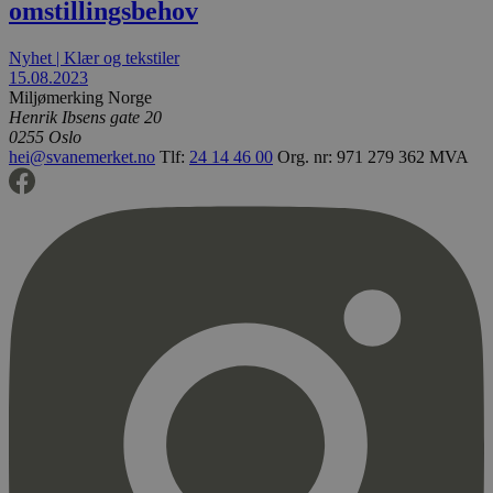
omstillingsbehov
Nyhet
|
Klær og tekstiler
15.08.2023
Miljømerking Norge
Henrik Ibsens gate 20
0255 Oslo
hei@svanemerket.no
Tlf:
24 14 46 00
Org. nr: 971 279 362 MVA