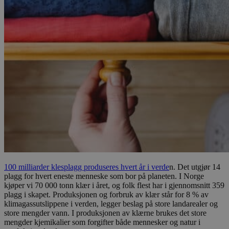
100 milliarder klesplagg produseres hvert år i verde
n. Det utgjør 14
plagg for hvert eneste menneske som bor på planeten. I Norge
kjøper vi 70 000 tonn klær i året, og folk flest har i gjennomsnitt 359
plagg i skapet. Produksjonen og forbruk av klær står for 8 % av
klimagassutslippene i verden, legger beslag på store landarealer og
store mengder vann. I produksjonen av klærne brukes det store
mengder kjemikalier som forgifter både mennesker og natur i