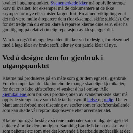
kvalitet i utgangspunktet.
Svanemerkede klær
må oppfylle strenge
krav til kvalitet, for eksempel må de dokumentere at de ikke
krymper for mye eller mister fargen fort. En annen viktig ting er at
det må være mulig å reparere dem (for eksempel skifte glidelås). Og
for det tredje må du enten klare å reparere klærne dine selv, eller ha
god tilgang på relativt rimelig reparasjon av klesplagget ditt.
Man kan også forlenge levetiden til klær ved redesign, for eksempel
med å lage klær av brukt stoff, eller sy om gamle klær til nye.
Ved å designe dem for gjenbruk i
utgangspunktet
Klærne må produseres på en måte som gjør dem egnet til gjenbruk.
For eksempel kan de ikke inneholde mange skadelige kjemikalier,
for det er jo ikke giftstoffene vi ønsker å ha i omløp. Alle
kjemikaliene
som brukes i produksjonen av svanemerkede klær må
oppfylle strenge krav som både tar hensyn til
helse
og
miljø
. Det er
blant annet forbud mot tilsetning av stoffer som er kreftfremkallende,
som kan skade vår reproduksjonsevne eller arvematerialet.
Klærne bør også bestå av så rene materialer som mulig, det gjør det
enklere å bruke dem om igjen. Samtidig bør de ikke ha masse pynt
som paljetter etc som gjør det krevende å bearbeide stoffet slik at det