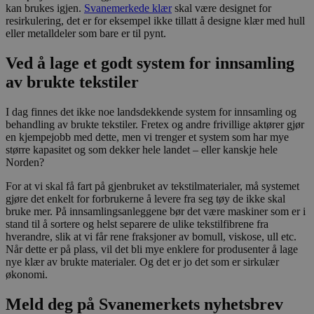
kan brukes igjen.
Svanemerkede klær
skal være designet for
resirkulering, det er for eksempel ikke tillatt å designe klær med hull
eller metalldeler som bare er til pynt.
Ved å lage et godt system for innsamling
av brukte tekstiler
I dag finnes det ikke noe landsdekkende system for innsamling og
behandling av brukte tekstiler. Fretex og andre frivillige aktører gjør
en kjempejobb med dette, men vi trenger et system som har mye
større kapasitet og som dekker hele landet – eller kanskje hele
Norden?
For at vi skal få fart på gjenbruket av tekstilmaterialer, må systemet
gjøre det enkelt for forbrukerne å levere fra seg tøy de ikke skal
bruke mer. På innsamlingsanleggene bør det være maskiner som er i
stand til å sortere og helst separere de ulike tekstilfibrene fra
hverandre, slik at vi får rene fraksjoner av bomull, viskose, ull etc.
Når dette er på plass, vil det bli mye enklere for produsenter å lage
nye klær av brukte materialer. Og det er jo det som er sirkulær
økonomi.
Meld deg på Svanemerkets nyhetsbrev