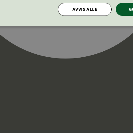
AVVIS ALLE
G
Strengt nødvendig
Statistikk
Markedsføring
nformasjonskapsler tillater kjernefunksjoner på nettstedet, som brukerinnlogging og k
rukes riktig uten strengt nødvendige informasjonskapsler.
Provider
/
Utløpsdato
Beskrivelse
Domene
InProgress
29
Cookien er satt slik at Hotjar kan spo
Hotjar Ltd
minutter
brukerens reise for et totalt antall økt
.svanemerket.no
54
ingen identifiserbar informasjon.
sekunder
29
Cookien er satt slik at Hotjar kan spo
Hotjar Ltd
minutter
brukerens reise for et totalt antall økt
.svanemerket.no
54
ingen identifiserbar informasjon.
sekunder
.svanemerket.no
Sesjon
ve-filters
svanemerket.no
4 dager 4
timer