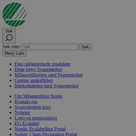
Søk
Søk etter:
Meny
Lukk
Finn miljømerkede produkter
Dette betyr Svanemerket
Miljøsertifisering med Svanemerket
Grønne anskaffelser
Markedsføring med Svanemerket
Om Miljømerking Norge
Kontakt oss
Svanemerkets krav
Nyheter
Logo og retningslinjer
EU Ecolabel
Nordic Ecolabelling Portal
Supply Chain Declaration Portal