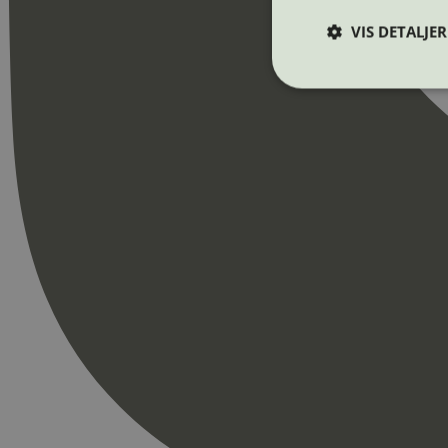
VIS DETALJER
Strengt nødvendige i
Nettstedet kan ikke b
Navn
_hjAbsoluteSession
_hjFirstSeen
pageviewCount
nelapi-product-archi