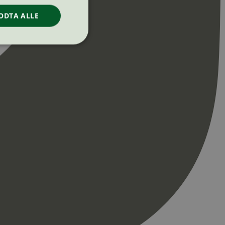
ODTA ALLE
ontoadministrasjon.
re begynnelsen på
er. Den inneholder
re begynnelsen på
er. Den inneholder