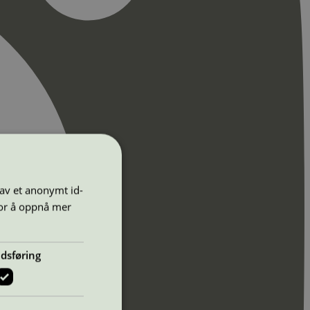
 av et anonymt id-
for å oppnå mer
dsføring