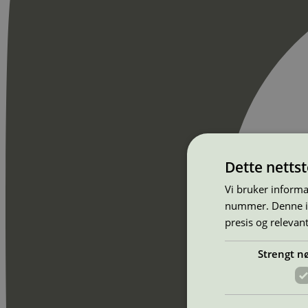
Dette netts
Vi bruker informa
nummer. Denne ide
presis og relevan
Strengt n