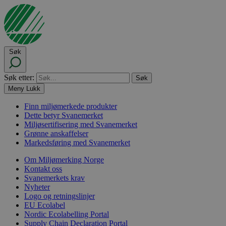
Søk
Søk etter:
Meny
Lukk
Finn miljømerkede produkter
Dette betyr Svanemerket
Miljøsertifisering med Svanemerket
Grønne anskaffelser
Markedsføring med Svanemerket
Om Miljømerking Norge
Kontakt oss
Svanemerkets krav
Nyheter
Logo og retningslinjer
EU Ecolabel
Nordic Ecolabelling Portal
Supply Chain Declaration Portal