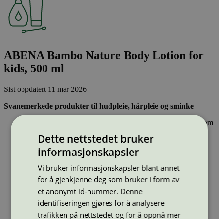
ABENA Bambo Nature Body Lotion for
kids, 500 ml
Sist oppdatert
11 mar 2026
Svanemerkede produkter til hudpleie, hårpleie og sminke
Inneholder ingen hormonforstyrrende stoffer, eller stoffer som
er klassifisert som allergifremkallende.
Dette nettstedet bruker
Lett nedbrytbare og strengt kontrollerte stoffer, noe som gir
mindre forurensing av innsjøer, elver og hav.
informasjonskapsler
Effektiv og resirkulerbar emballasje – sparer naturressurser
Vi bruker informasjonskapsler blant annet
Strekkode (GTIN):
for å gjenkjenne deg som bruker i form av
5703538447372
et anonymt id-nummer. Denne
Vis alle GTIN
Vis færre GTIN
Type:
Lotion og hudpleie barn
identifiseringen gjøres for å analysere
Lisensnummer:
5090 0002
(
5090 0094
)
trafikken på nettstedet og for å oppnå mer