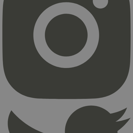
Strengt nødvendig
Statistikk
Markedsføring
Strengt nødvendige informasjonskapsler tillater
kjernefunksjoner på nettstedet, som
brukerinnlogging og kontoadministrasjon.
Nettstedet kan ikke brukes riktig uten strengt
nødvendige informasjonskapsler.
Provider
/
Navn
Utløpsdato
Domene
_hjAbsoluteSessionInProgress
29
Hotjar Ltd
minutter
.svanemerket.no
54
sekunder
_hjFirstSeen
29
Hotjar Ltd
minutter
.svanemerket.no
54
sekunder