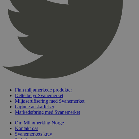
pageviewCount
.svanemerket.no
Sesjon
nelapi-product-archive-filters
svanemerket.no
4 dager 4
timer
nelapi-last-visited-category
svanemerket.no
4 dager 4
timer
wordpress_test_cookie
Sesjon
Automattic
Inc.
svanemerket.no
_hjIncludedInPageviewSample
2 minutter
Hotjar Ltd
svanemerket.no
Finn miljømerkede produkter
Dette betyr Svanemerket
Miljøsertifisering med Svanemerket
Grønne anskaffelser
Markedsføring med Svanemerket
Om Miljømerking Norge
Kontakt oss
Svanemerkets krav