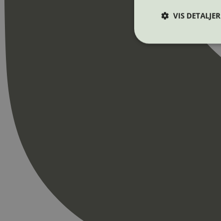
VIS DETALJER
Strengt nødvendige i
Nettstedet kan ikke b
Navn
_hjAbsoluteSession
_hjFirstSeen
pageviewCount
nelapi-product-archi