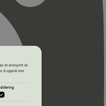
 av et anonymt id-
for å oppnå mer
dsføring