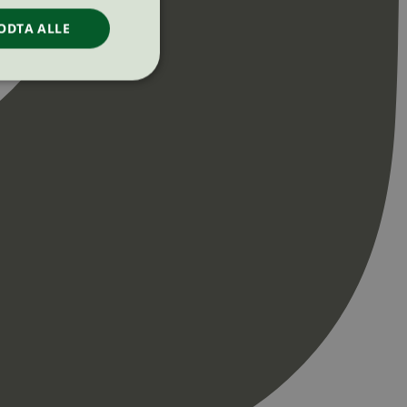
ODTA ALLE
ontoadministrasjon.
re begynnelsen på
er. Den inneholder
re begynnelsen på
er. Den inneholder