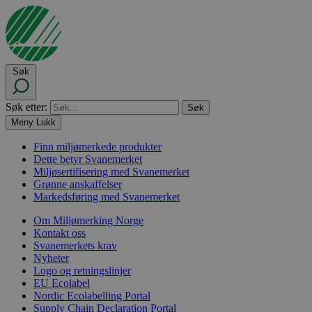
Søk
Søk etter:
Meny
Lukk
Finn miljømerkede produkter
Dette betyr Svanemerket
Miljøsertifisering med Svanemerket
Grønne anskaffelser
Markedsføring med Svanemerket
Om Miljømerking Norge
Kontakt oss
Svanemerkets krav
Nyheter
Logo og retningslinjer
EU Ecolabel
Nordic Ecolabelling Portal
Supply Chain Declaration Portal