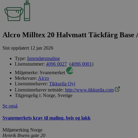
Alcro Milltex 20 Halvmatt Täckfärg Base 
Sist oppdatert
12 jan 2026
Type:
Innendørsmaling
Lisensnummer:
4096 0027
(
4096 0001
)
Miljømerke:
Svanemerket
Merkevare:
Alcro
Lisensinnehaver:
Tikkurila Oyj
Lisensinnehaver nettside:
http://www.tikkurila.com
Tilgjengelig i:
Norge, Sverige
Se også
Svanemerkets krav til maling, beis og lakk
Miljømerking Norge
Henrik Ibsens gate 20