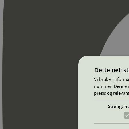
Dette netts
Vi bruker informa
nummer. Denne ide
presis og relevan
Strengt n