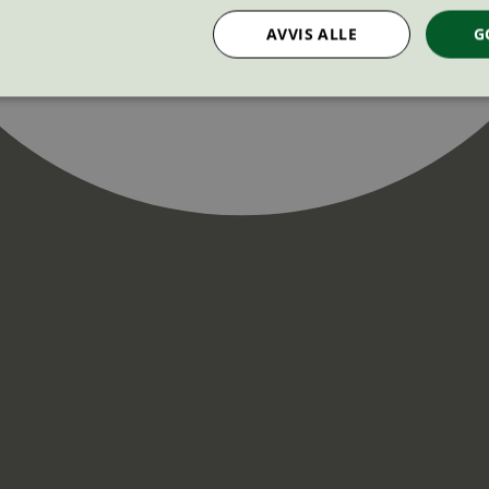
AVVIS ALLE
G
Strengt nødvendig
Statistikk
Markedsføring
nformasjonskapsler tillater kjernefunksjoner på nettstedet, som brukerinnlogging og k
rukes riktig uten strengt nødvendige informasjonskapsler.
Provider
/
Utløpsdato
Beskrivelse
Domene
InProgress
29
Cookien er satt slik at Hotjar kan spo
Hotjar Ltd
minutter
brukerens reise for et totalt antall økt
.svanemerket.no
54
ingen identifiserbar informasjon.
sekunder
29
Cookien er satt slik at Hotjar kan spo
Hotjar Ltd
minutter
brukerens reise for et totalt antall økt
.svanemerket.no
54
ingen identifiserbar informasjon.
sekunder
.svanemerket.no
Sesjon
ve-filters
svanemerket.no
4 dager 4
timer