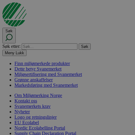
Søk
Søk etter:
Meny
Lukk
Finn miljømerkede produkter
Dette betyr Svanemerket
Miljøsertifisering med Svanemerket
Grønne anskaffelser
Markedsføring med Svanemerket
Om Miljømerking Norge
Kontakt oss
Svanemerkets krav
Nyheter
Logo og retningslinjer
EU Ecolabel
Nordic Ecolabelling Portal
Supply Chain Declaration Portal