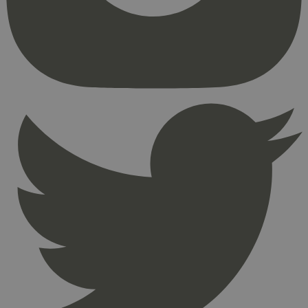
kjernefunksjoner på nettstedet, som
brukerinnlogging og kontoadministrasjon.
Nettstedet kan ikke brukes riktig uten strengt
nødvendige informasjonskapsler.
Provider
/
Navn
Utløpsdato
Domene
_hjAbsoluteSessionInProgress
29
Hotjar Ltd
minutter
.svanemerket.no
54
sekunder
_hjFirstSeen
29
Hotjar Ltd
minutter
.svanemerket.no
54
sekunder
pageviewCount
.svanemerket.no
Sesjon
nelapi-product-archive-filters
svanemerket.no
4 dager 4
timer