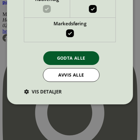
parkutstyr
Miljømerking Norge
Henrik Ibsens gate 20
Markedsføring
0255 Oslo
hei@svanemerket.no
Tlf:
24 14 46 00
Org. nr: 971 279 362 MVA
GODTA ALLE
AVVIS ALLE
VIS DETALJER
Strengt nødvendig
Statistikk
Markedsføring
Strengt nødvendige informasjonskapsler tillater