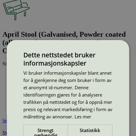
April Stool (Galvanised, Powder coated
(all RAL-classic colours), Nordic Pine,
Oiled oak, Oiled ash, Kebony, Accoya)
Dette nettstedet bruker
informasjonskapsler
Sist oppdatert
25 jun 2026
Vi bruker informasjonskapsler blant annet
Type:
Utestol
Lisensnummer:
2073 0007
for å gjenkjenne deg som bruker i form av
et anonymt id-nummer. Denne
Miljømerke:
Svanemerket
Merkevare:
Vestre
identifiseringen gjøres for å analysere
Lisensinnehaver:
Vestre AS
trafikken på nettstedet og for å oppnå mer
Lisensinnehaver nettside:
http://www.vestre.com
presis og relevant markedsføring i form av
Tilgjengelig i:
Island, Norge, Sverige, Finland, Danmark
målretting av annonser.
Les mer
Se også
Strengt
Statistikk
Svanemerkets krav til utemøbler, apparater til lekeplass, og
nødvendig