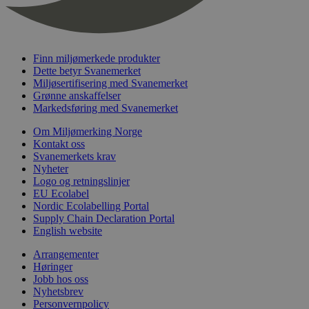
nelapi-last-visited-category
svanemerket.no
4 dager 4
timer
wordpress_test_cookie
Sesjon
Automattic
Inc.
svanemerket.no
Finn miljømerkede produkter
Dette betyr Svanemerket
Miljøsertifisering med Svanemerket
Grønne anskaffelser
_hjIncludedInPageviewSample
2 minutter
Hotjar Ltd
Markedsføring med Svanemerket
svanemerket.no
Om Miljømerking Norge
Kontakt oss
Svanemerkets krav
Nyheter
Logo og retningslinjer
EU Ecolabel
Nordic Ecolabelling Portal
Supply Chain Declaration Portal
English website
Provider
/
Navn
Utløpsdato
Beskrivelse
Arrangementer
Domene
Høringer
_gat_UA-
.svanemerket.no
54
Dette er en 
Provider
/
Jobb hos oss
Navn
Utløpsdato
Beskrivels
33776333-1
sekunder
informasjons
Domene
Nyhetsbrev
Google Analyt
Personvernpolicy
mønsterelem
_fbp
3 måneder
Brukt av F