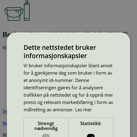
Beckers Scotte 40 Snickerifinish 0502-Y
Dette nettstedet bruker
Sist oppdatert
12 jan 2026
informasjonskapsler
Type:
Innendørs lakk
Lisensnummer:
4096 0027
(
4096 0001
)
Vi bruker informasjonskapsler blant annet
Miljømerke:
Svanemerket
for å gjenkjenne deg som bruker i form av
Merkevare:
Beckers
et anonymt id-nummer. Denne
Merkevare nettside:
https://beckers.no/
identifiseringen gjøres for å analysere
Lisensinnehaver:
Tikkurila Oyj
trafikken på nettstedet og for å oppnå mer
Lisensinnehaver nettside:
http://www.tikkurila.com
Tilgjengelig i:
Norge, Sverige, Danmark
presis og relevant markedsføring i form av
målretting av annonser.
Les mer
Se også
Strengt
Statistikk
Svanemerkets krav til maling, beis og lakk
nødvendig
Miljømerking Norge