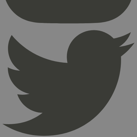
Nettstedet kan ikke brukes riktig uten strengt
nødvendige informasjonskapsler.
Provider
/
Navn
Utløpsdato
Domene
_hjAbsoluteSessionInProgress
29
Hotjar Ltd
minutter
.svanemerket.no
54
sekunder
_hjFirstSeen
29
Hotjar Ltd
minutter
.svanemerket.no
54
sekunder
pageviewCount
.svanemerket.no
Sesjon
nelapi-product-archive-filters
svanemerket.no
4 dager 4
timer
nelapi-last-visited-category
svanemerket.no
4 dager 4
timer