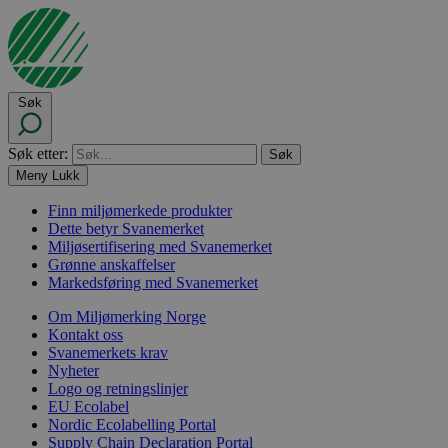
Søk
Søk etter:
Meny
Lukk
Finn miljømerkede produkter
Dette betyr Svanemerket
Miljøsertifisering med Svanemerket
Grønne anskaffelser
Markedsføring med Svanemerket
Om Miljømerking Norge
Kontakt oss
Svanemerkets krav
Nyheter
Logo og retningslinjer
EU Ecolabel
Nordic Ecolabelling Portal
Supply Chain Declaration Portal