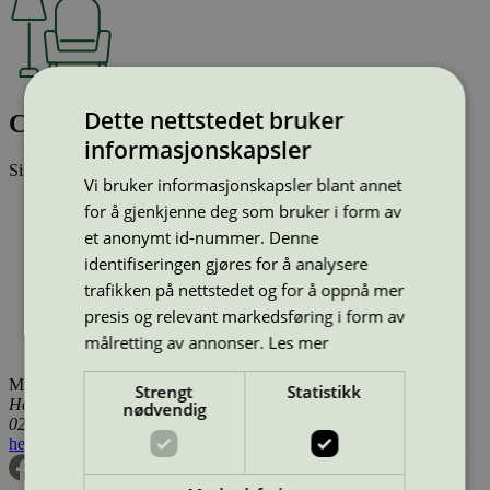
Dette nettstedet bruker
Cover Side Chair - Dark Beige
informasjonskapsler
Sist oppdatert
14 jan 2026
Vi bruker informasjonskapsler blant annet
Type:
Stoler (EU Ecolabel)
for å gjenkjenne deg som bruker i form av
Lisensnummer:
DK/049/027
(
DK/049/028
)
et anonymt id-nummer. Denne
Miljømerke:
EU Ecolabel
identifiseringen gjøres for å analysere
Merkevare:
Muuto
Lisensinnehaver:
Muuto A/S
trafikken på nettstedet og for å oppnå mer
Lisensinnehaver nettside:
https://muuto.com
presis og relevant markedsføring i form av
Tilgjengelig i:
Island, Norge, Sverige, Finland, Danmark,
målretting av annonser.
Les mer
Utenfor Norden
Miljømerking Norge
Strengt
Statistikk
Henrik Ibsens gate 20
nødvendig
0255 Oslo
hei@svanemerket.no
Tlf:
24 14 46 00
Org. nr: 971 279 362 MVA