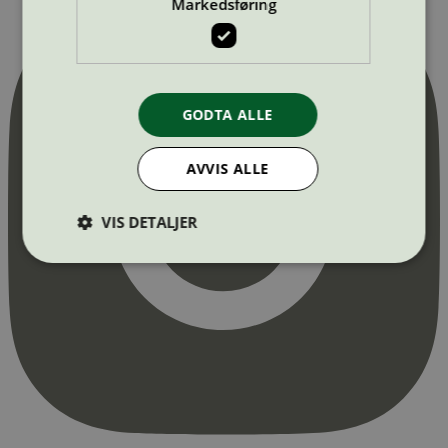
Markedsføring
GODTA ALLE
AVVIS ALLE
VIS DETALJER
Strengt nødvendig
Statistikk
Markedsføring
Strengt nødvendige informasjonskapsler tillater
kjernefunksjoner på nettstedet, som
brukerinnlogging og kontoadministrasjon.
Nettstedet kan ikke brukes riktig uten strengt
nødvendige informasjonskapsler.