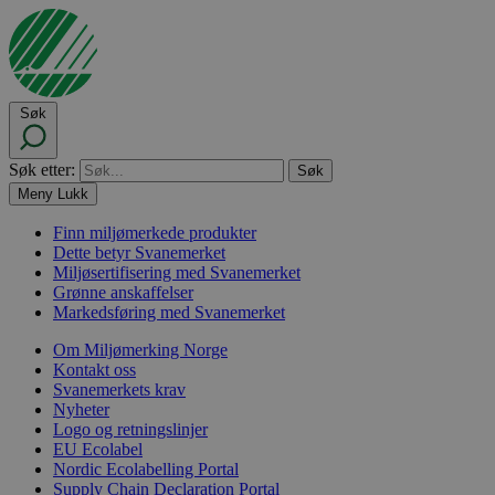
Søk
Søk etter:
Meny
Lukk
Finn miljømerkede produkter
Dette betyr Svanemerket
Miljøsertifisering med Svanemerket
Grønne anskaffelser
Markedsføring med Svanemerket
Om Miljømerking Norge
Kontakt oss
Svanemerkets krav
Nyheter
Logo og retningslinjer
EU Ecolabel
Nordic Ecolabelling Portal
Supply Chain Declaration Portal