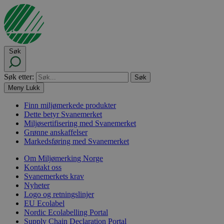
Søk
Søk etter:
Meny
Lukk
Finn miljømerkede produkter
Dette betyr Svanemerket
Miljøsertifisering med Svanemerket
Grønne anskaffelser
Markedsføring med Svanemerket
Om Miljømerking Norge
Kontakt oss
Svanemerkets krav
Nyheter
Logo og retningslinjer
EU Ecolabel
Nordic Ecolabelling Portal
Supply Chain Declaration Portal