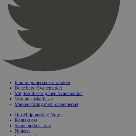
pageviewCount
.svanemerket.no
Sesjon
nelapi-product-archive-filters
svanemerket.no
4 dager 4
timer
nelapi-last-visited-category
svanemerket.no
4 dager 4
timer
wordpress_test_cookie
Sesjon
Automattic
Inc.
svanemerket.no
_hjIncludedInPageviewSample
2 minutter
Hotjar Ltd
svanemerket.no
Finn miljømerkede produkter
Dette betyr Svanemerket
Miljøsertifisering med Svanemerket
Grønne anskaffelser
Markedsføring med Svanemerket
Om Miljømerking Norge
Kontakt oss
Svanemerkets krav
Nyheter