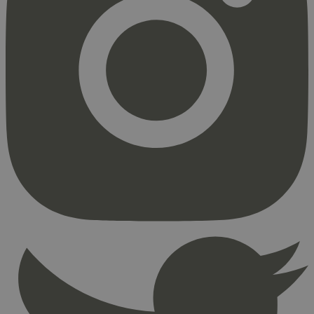
Strengt nødvendig
Statistikk
Markedsføring
Strengt nødvendige informasjonskapsler tillater
kjernefunksjoner på nettstedet, som
brukerinnlogging og kontoadministrasjon.
Nettstedet kan ikke brukes riktig uten strengt
nødvendige informasjonskapsler.
Provider
/
Navn
Utløpsdato
Domene
_hjAbsoluteSessionInProgress
29
Hotjar Ltd
minutter
.svanemerket.no
54
sekunder
_hjFirstSeen
29
Hotjar Ltd
minutter
.svanemerket.no
54
sekunder