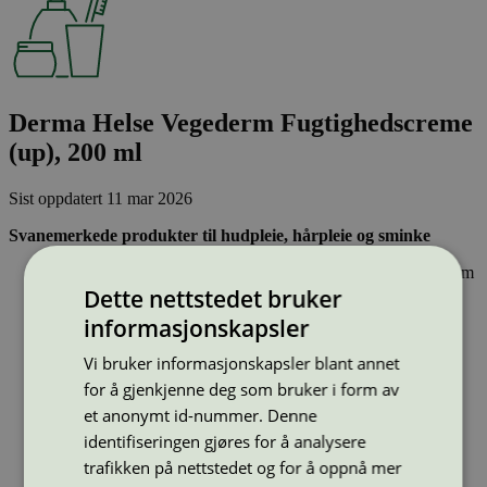
Derma Helse Vegederm Fugtighedscreme
(up), 200 ml
Sist oppdatert
11 mar 2026
Svanemerkede produkter til hudpleie, hårpleie og sminke
Inneholder ingen hormonforstyrrende stoffer, eller stoffer som
er klassifisert som allergifremkallende.
Dette nettstedet bruker
Lett nedbrytbare og strengt kontrollerte stoffer, noe som gir
informasjonskapsler
mindre forurensing av innsjøer, elver og hav.
Effektiv og resirkulerbar emballasje – sparer naturressurser
Vi bruker informasjonskapsler blant annet
for å gjenkjenne deg som bruker i form av
Strekkode (GTIN):
5709954009569
et anonymt id-nummer. Denne
Vis alle GTIN
Vis færre GTIN
identifiseringen gjøres for å analysere
Type:
Lotion og hudpleie
trafikken på nettstedet og for å oppnå mer
Lisensnummer:
5090 0002
(
5090 0094
)