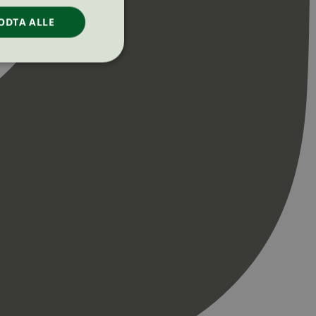
ODTA ALLE
ontoadministrasjon.
re begynnelsen på
er. Den inneholder
re begynnelsen på
er. Den inneholder