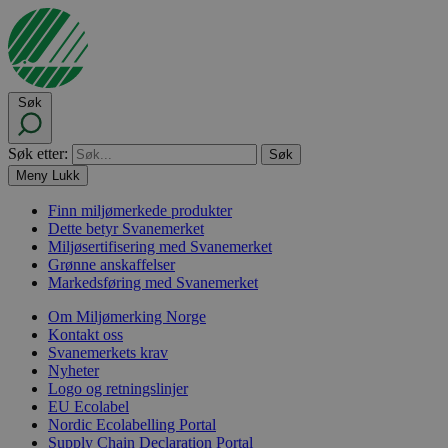
Søk
Søk etter:
Meny
Lukk
Finn miljømerkede produkter
Dette betyr Svanemerket
Miljøsertifisering med Svanemerket
Grønne anskaffelser
Markedsføring med Svanemerket
Om Miljømerking Norge
Kontakt oss
Svanemerkets krav
Nyheter
Logo og retningslinjer
EU Ecolabel
Nordic Ecolabelling Portal
Supply Chain Declaration Portal