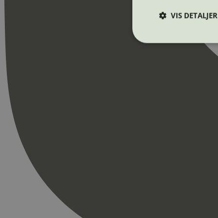
VIS DETALJER
Strengt nødvendige i
Nettstedet kan ikke b
Navn
_hjAbsoluteSession
_hjFirstSeen
pageviewCount
nelapi-product-archi