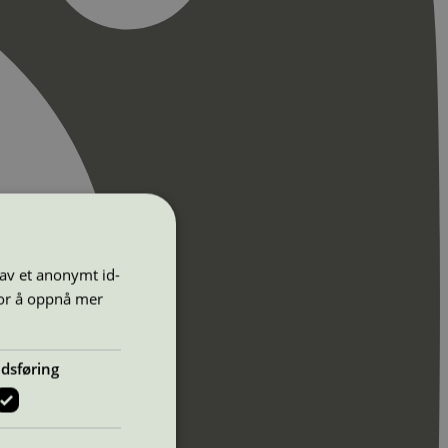
 av et anonymt id-
for å oppnå mer
dsføring