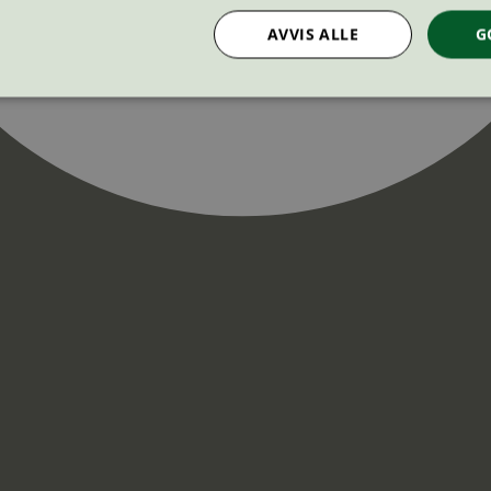
AVVIS ALLE
G
Strengt nødvendig
Statistikk
Markedsføring
nformasjonskapsler tillater kjernefunksjoner på nettstedet, som brukerinnlogging og k
rukes riktig uten strengt nødvendige informasjonskapsler.
Provider
/
Utløpsdato
Beskrivelse
Domene
InProgress
29
Cookien er satt slik at Hotjar kan spo
Hotjar Ltd
minutter
brukerens reise for et totalt antall økt
.svanemerket.no
54
ingen identifiserbar informasjon.
sekunder
29
Cookien er satt slik at Hotjar kan spo
Hotjar Ltd
minutter
brukerens reise for et totalt antall økt
.svanemerket.no
54
ingen identifiserbar informasjon.
sekunder
.svanemerket.no
Sesjon
ve-filters
svanemerket.no
4 dager 4
timer