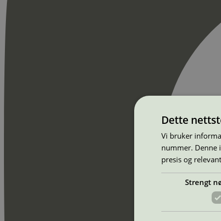
Dette netts
Vi bruker informa
nummer. Denne ide
presis og relevan
Strengt n