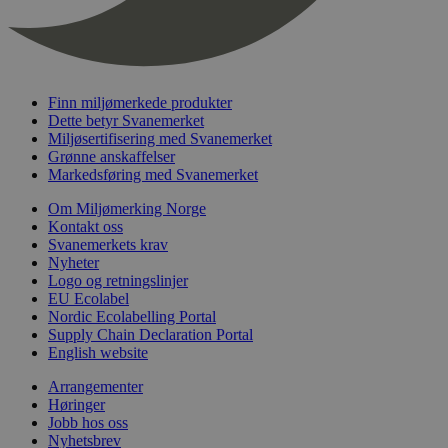
nelapi-last-visited-category
svanemerket.no
4 dager 4
timer
wordpress_test_cookie
Sesjon
Automattic
Inc.
svanemerket.no
Finn miljømerkede produkter
Dette betyr Svanemerket
Miljøsertifisering med Svanemerket
Grønne anskaffelser
_hjIncludedInPageviewSample
2 minutter
Hotjar Ltd
Markedsføring med Svanemerket
svanemerket.no
Om Miljømerking Norge
Kontakt oss
Svanemerkets krav
Nyheter
Logo og retningslinjer
EU Ecolabel
Nordic Ecolabelling Portal
Supply Chain Declaration Portal
English website
Provider
/
Navn
Utløpsdato
Beskrivelse
Domene
Arrangementer
Høringer
_gat_UA-
.svanemerket.no
54
Dette er en 
Provider
/
Navn
Utløpsdato
Beskrivels
Jobb hos oss
33776333-1
sekunder
informasjons
Domene
Google Analyt
Nyhetsbrev