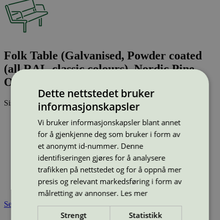
Folk Table (Galvanised, Powder coated
(all RAL-classic colours), Nordic Pine,
Oiled oak, Oiled ash, Kebony, Accoya)
Dette nettstedet bruker
Sist oppdatert
25 jun 2026
informasjonskapsler
Type:
Utebord
Vi bruker informasjonskapsler blant annet
Lisensnummer:
2073 0007
for å gjenkjenne deg som bruker i form av
Miljømerke:
Svanemerket
et anonymt id-nummer. Denne
Merkevare:
Vestre
identifiseringen gjøres for å analysere
Lisensinnehaver:
Vestre AS
trafikken på nettstedet og for å oppnå mer
Lisensinnehaver nettside:
http://www.vestre.com
Tilgjengelig i:
Island, Norge, Sverige, Finland, Danmark,
presis og relevant markedsføring i form av
Utenfor Norden
målretting av annonser.
Les mer
Se også
Strengt
Statistikk