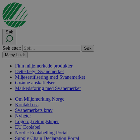
Søk
Søk etter:
Meny
Lukk
Finn miljømerkede produkter
Dette betyr Svanemerket
Miljøsertifisering med Svanemerket
Grønne anskaffelser
Markedsføring med Svanemerket
Om Miljømerking Norge
Kontakt oss
Svanemerkets krav
Nyheter
Logo og retningslinjer
EU Ecolabel
Nordic Ecolabelling Portal
Supply Chain Declaration Portal