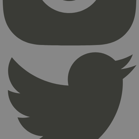
Strengt nødvendige informasjonskapsler tillater
kjernefunksjoner på nettstedet, som
brukerinnlogging og kontoadministrasjon.
Nettstedet kan ikke brukes riktig uten strengt
nødvendige informasjonskapsler.
Provider
/
Navn
Utløpsdato
Domene
_hjAbsoluteSessionInProgress
29
Hotjar Ltd
minutter
.svanemerket.no
54
sekunder
_hjFirstSeen
29
Hotjar Ltd
minutter
.svanemerket.no
54
sekunder
pageviewCount
.svanemerket.no
Sesjon
nelapi-product-archive-filters
svanemerket.no
4 dager 4
timer