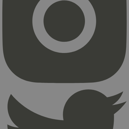
Strengt nødvendig
Statistikk
Markedsføring
Strengt nødvendige informasjonskapsler tillater
kjernefunksjoner på nettstedet, som
brukerinnlogging og kontoadministrasjon.
Nettstedet kan ikke brukes riktig uten strengt
nødvendige informasjonskapsler.
Provider
/
Navn
Utløpsdato
Domene
_hjAbsoluteSessionInProgress
29
Hotjar Ltd
minutter
.svanemerket.no
54
sekunder
_hjFirstSeen
29
Hotjar Ltd
minutter
.svanemerket.no
54
sekunder