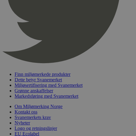
pageviewCount
.svanemerket.no
Sesjon
nelapi-product-archive-filters
svanemerket.no
4 dager 4
timer
nelapi-last-visited-category
svanemerket.no
4 dager 4
timer
wordpress_test_cookie
Sesjon
Automattic
Inc.
svanemerket.no
_hjIncludedInPageviewSample
2 minutter
Hotjar Ltd
Finn miljømerkede produkter
svanemerket.no
Dette betyr Svanemerket
Miljøsertifisering med Svanemerket
Grønne anskaffelser
Markedsføring med Svanemerket
Om Miljømerking Norge
Kontakt oss
Svanemerkets krav
Nyheter
Logo og retningslinjer
Provider
/
EU Ecolabel
Navn
Utløpsdato
Beskrivelse