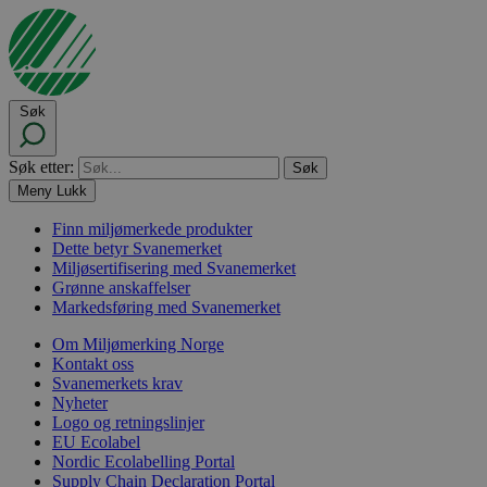
Søk
Søk etter:
Meny
Lukk
Finn miljømerkede produkter
Dette betyr Svanemerket
Miljøsertifisering med Svanemerket
Grønne anskaffelser
Markedsføring med Svanemerket
Om Miljømerking Norge
Kontakt oss
Svanemerkets krav
Nyheter
Logo og retningslinjer
EU Ecolabel
Nordic Ecolabelling Portal
Supply Chain Declaration Portal