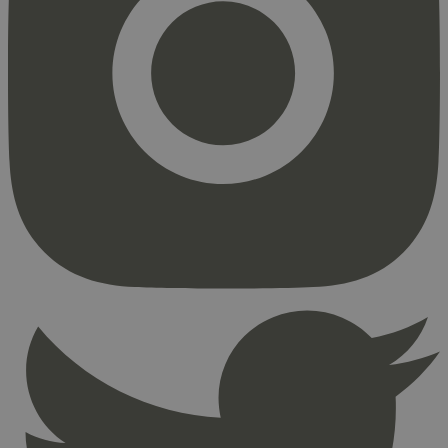
Strengt nødvendig
Statistikk
Markedsføring
Strengt nødvendige informasjonskapsler tillater
kjernefunksjoner på nettstedet, som
brukerinnlogging og kontoadministrasjon.
Nettstedet kan ikke brukes riktig uten strengt
nødvendige informasjonskapsler.
Provider
/
Navn
Utløpsdato
Domene
_hjAbsoluteSessionInProgress
29
Hotjar Ltd
minutter
.svanemerket.no
54
sekunder
_hjFirstSeen
29
Hotjar Ltd
minutter
.svanemerket.no
54
sekunder