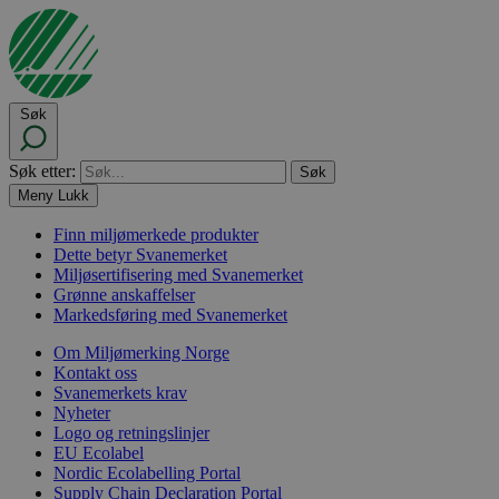
Søk
Søk etter:
Meny
Lukk
Finn miljømerkede produkter
Dette betyr Svanemerket
Miljøsertifisering med Svanemerket
Grønne anskaffelser
Markedsføring med Svanemerket
Om Miljømerking Norge
Kontakt oss
Svanemerkets krav
Nyheter
Logo og retningslinjer
EU Ecolabel
Nordic Ecolabelling Portal
Supply Chain Declaration Portal