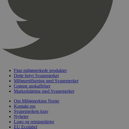
pageviewCount
.svanemerket.no
Sesjon
nelapi-product-archive-filters
svanemerket.no
4 dager 4
timer
nelapi-last-visited-category
svanemerket.no
4 dager 4
timer
wordpress_test_cookie
Sesjon
Automattic
Inc.
svanemerket.no
_hjIncludedInPageviewSample
2 minutter
Hotjar Ltd
Finn miljømerkede produkter
svanemerket.no
Dette betyr Svanemerket
Miljøsertifisering med Svanemerket
Grønne anskaffelser
Markedsføring med Svanemerket
Om Miljømerking Norge
Kontakt oss
Svanemerkets krav
Nyheter
Logo og retningslinjer
Provider
/
EU Ecolabel
Navn
Utløpsdato
Beskrivelse