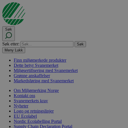
Søk
Søk etter:
Meny
Lukk
Finn miljømerkede produkter
Dette betyr Svanemerket
Miljøsertifisering med Svanemerket
Grønne anskaffelser
Markedsføring med Svanemerket
Om Miljømerking Norge
Kontakt oss
Svanemerkets krav
Nyheter
Logo og retningslinjer
EU Ecolabel
Nordic Ecolabelling Portal
Supply Chain Declaration Portal