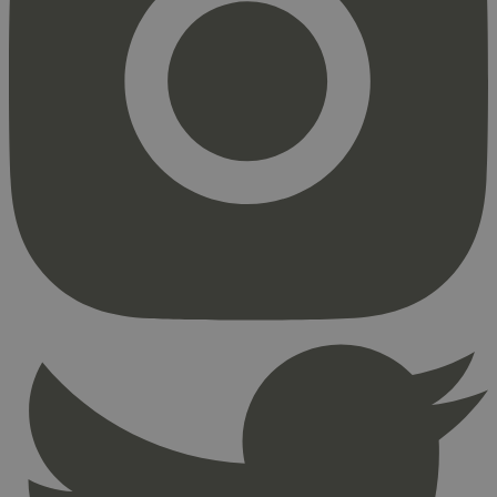
Strengt nødvendig
Statistikk
Markedsføring
Strengt nødvendige informasjonskapsler tillater
kjernefunksjoner på nettstedet, som
brukerinnlogging og kontoadministrasjon.
Nettstedet kan ikke brukes riktig uten strengt
nødvendige informasjonskapsler.
Provider
/
Navn
Utløpsdato
Domene
_hjAbsoluteSessionInProgress
29
Hotjar Ltd
minutter
.svanemerket.no
54
sekunder
_hjFirstSeen
29
Hotjar Ltd
minutter
.svanemerket.no
54
sekunder