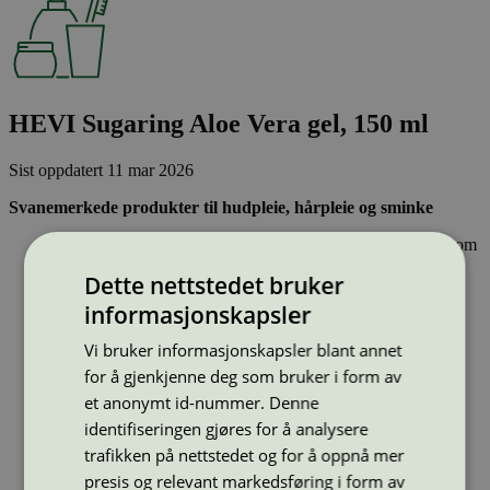
HEVI Sugaring Aloe Vera gel, 150 ml
Sist oppdatert
11 mar 2026
Svanemerkede produkter til hudpleie, hårpleie og sminke
Inneholder ingen hormonforstyrrende stoffer, eller stoffer som
er klassifisert som allergifremkallende.
Dette nettstedet bruker
Lett nedbrytbare og strengt kontrollerte stoffer, noe som gir
mindre forurensing av innsjøer, elver og hav.
informasjonskapsler
Effektiv og resirkulerbar emballasje – sparer naturressurser
Vi bruker informasjonskapsler blant annet
Strekkode (GTIN):
for å gjenkjenne deg som bruker i form av
5700002010759
Vis alle GTIN
Vis færre GTIN
et anonymt id-nummer. Denne
Type:
Lotion og hudpleie
identifiseringen gjøres for å analysere
Lisensnummer:
5090 0040
(
5090 0112
)
trafikken på nettstedet og for å oppnå mer
Miljømerke:
Svanemerket
presis og relevant markedsføring i form av
Merkevare:
HEVI Sugaring