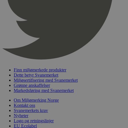
pageviewCount
.svanemerket.no
Sesjon
nelapi-product-archive-filters
svanemerket.no
4 dager 4
timer
nelapi-last-visited-category
svanemerket.no
4 dager 4
timer
wordpress_test_cookie
Sesjon
Automattic
Inc.
svanemerket.no
_hjIncludedInPageviewSample
2 minutter
Hotjar Ltd
Finn miljømerkede produkter
svanemerket.no
Dette betyr Svanemerket
Miljøsertifisering med Svanemerket
Grønne anskaffelser
Markedsføring med Svanemerket
Om Miljømerking Norge
Kontakt oss
Svanemerkets krav
Nyheter
Logo og retningslinjer
Provider
/
EU Ecolabel
Navn
Utløpsdato
Beskrivelse