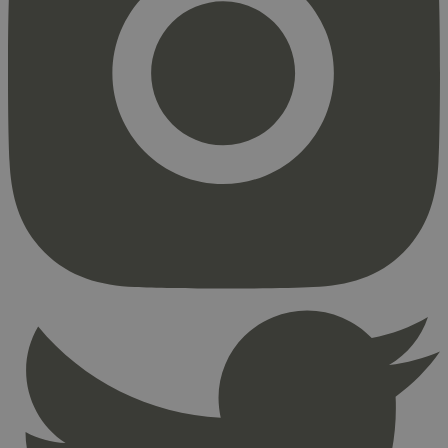
Strengt nødvendig
Statistikk
Markedsføring
Strengt nødvendige informasjonskapsler tillater
kjernefunksjoner på nettstedet, som
brukerinnlogging og kontoadministrasjon.
Nettstedet kan ikke brukes riktig uten strengt
nødvendige informasjonskapsler.
Provider
/
Navn
Utløpsdato
Domene
_hjAbsoluteSessionInProgress
29
Hotjar Ltd
minutter
.svanemerket.no
54
sekunder
_hjFirstSeen
29
Hotjar Ltd
minutter
.svanemerket.no
54
sekunder