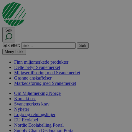
Søk
Søk etter:
Meny
Lukk
Finn miljømerkede produkter
Dette betyr Svanemerket
Miljøsertifisering med Svanemerket
Grønne anskaffelser
Markedsføring med Svanemerket
Om Miljømerking Norge
Kontakt oss
Svanemerkets krav
Nyheter
Logo og retningslinjer
EU Ecolabel
Nordic Ecolabelling Portal
Supply Chain Declaration Portal