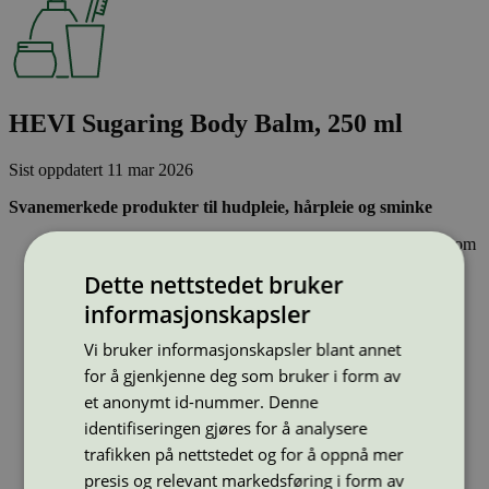
HEVI Sugaring Body Balm, 250 ml
Sist oppdatert
11 mar 2026
Svanemerkede produkter til hudpleie, hårpleie og sminke
Inneholder ingen hormonforstyrrende stoffer, eller stoffer som
er klassifisert som allergifremkallende.
Dette nettstedet bruker
Lett nedbrytbare og strengt kontrollerte stoffer, noe som gir
mindre forurensing av innsjøer, elver og hav.
informasjonskapsler
Effektiv og resirkulerbar emballasje – sparer naturressurser
Vi bruker informasjonskapsler blant annet
Strekkode (GTIN):
for å gjenkjenne deg som bruker i form av
5745000300198
Vis alle GTIN
Vis færre GTIN
et anonymt id-nummer. Denne
Type:
Lotion og hudpleie
identifiseringen gjøres for å analysere
Lisensnummer:
5090 0040
(
5090 0112
)
trafikken på nettstedet og for å oppnå mer
Miljømerke:
Svanemerket
presis og relevant markedsføring i form av
Merkevare:
HEVI Sugaring