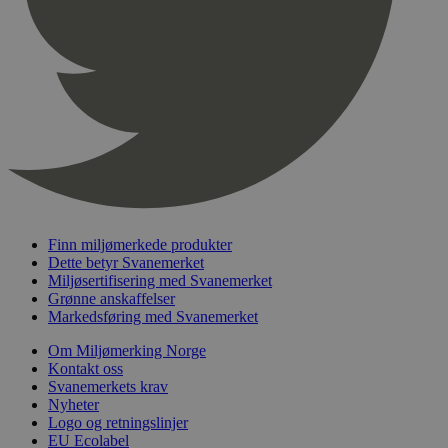
pageviewCount
.svanemerket.no
Sesjon
nelapi-product-archive-filters
svanemerket.no
4 dager 4
timer
nelapi-last-visited-category
svanemerket.no
4 dager 4
timer
wordpress_test_cookie
Sesjon
Automattic
Inc.
svanemerket.no
_hjIncludedInPageviewSample
2 minutter
Hotjar Ltd
Finn miljømerkede produkter
svanemerket.no
Dette betyr Svanemerket
Miljøsertifisering med Svanemerket
Grønne anskaffelser
Markedsføring med Svanemerket
Om Miljømerking Norge
Kontakt oss
Svanemerkets krav
Nyheter
Logo og retningslinjer
Provider
/
EU Ecolabel
Navn
Utløpsdato
Beskrivelse