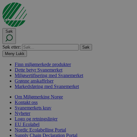
Søk
Søk etter:
Meny
Lukk
Finn miljømerkede produkter
Dette betyr Svanemerket
Miljøsertifisering med Svanemerket
Grønne anskaffelser
Markedsføring med Svanemerket
Om Miljømerking Norge
Kontakt oss
Svanemerkets krav
Nyheter
Logo og retningslinjer
EU Ecolabel
Nordic Ecolabelling Portal
Supply Chain Declaration Portal