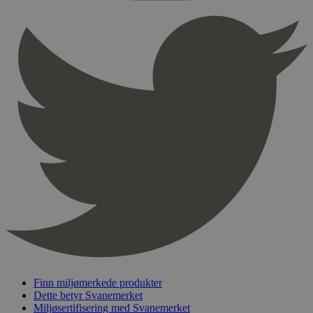
sekunder
pageviewCount
.svanemerket.no
Sesjon
nelapi-product-archive-filters
svanemerket.no
4 dager 4
timer
nelapi-last-visited-category
svanemerket.no
4 dager 4
timer
wordpress_test_cookie
Sesjon
Automattic
Inc.
svanemerket.no
_hjIncludedInPageviewSample
2 minutter
Hotjar Ltd
svanemerket.no
Finn miljømerkede produkter
Dette betyr Svanemerket
Miljøsertifisering med Svanemerket