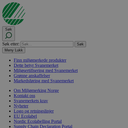
Søk
Søk etter:
Meny
Lukk
Finn miljømerkede produkter
Dette betyr Svanemerket
Miljøsertifisering med Svanemerket
Grønne anskaffelser
Markedsføring med Svanemerket
Om Miljømerking Norge
Kontakt oss
Svanemerkets krav
Nyheter
Logo og retningslinjer
EU Ecolabel
Nordic Ecolabelling Portal
Supply Chain Declaration Portal