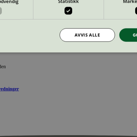
ødvendig
Statistikk
Marke
AVVIS ALLE
G
Strengt nødvendig
Statistikk
Markedsføring
den
nformasjonskapsler tillater kjernefunksjoner på nettstedet, som brukerinnlogging og k
rukes riktig uten strengt nødvendige informasjonskapsler.
redninger
Provider
/
Utløpsdato
Beskrivelse
Domene
InProgress
29
Cookien er satt slik at Hotjar kan spo
Hotjar Ltd
minutter
brukerens reise for et totalt antall økt
.svanemerket.no
54
ingen identifiserbar informasjon.
sekunder
29
Cookien er satt slik at Hotjar kan spo
Hotjar Ltd
minutter
brukerens reise for et totalt antall økt
.svanemerket.no
54
ingen identifiserbar informasjon.