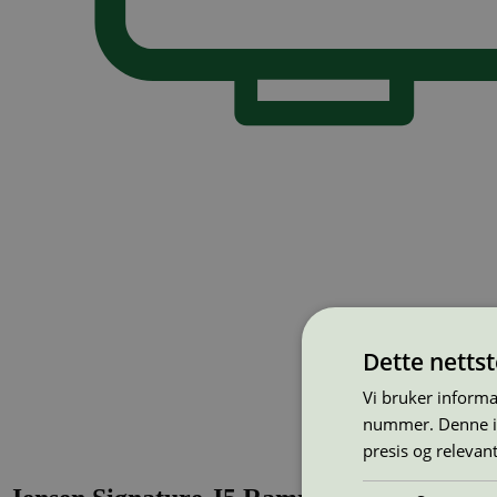
Dette netts
Vi bruker informa
nummer. Denne ide
presis og relevan