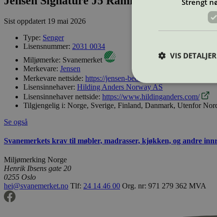
Jensen Signature J5 Rammeseng
Strengt n
Sist oppdatert
19 mai 2026
Type:
Senger
Lisensnummer:
2031 0034
VIS DETALJER
Miljømerke:
Svanemerket
Merkevare:
Jensen
Merkevare nettside:
https://jensen-beds.com/no/
Lisensinnehaver:
Hilding Anders Norway AS
Lisensinnehaver nettside:
https://www.hildinganders.com/
Tilgjengelig i:
Norge, Sverige, Finland, Danmark, Utenfor Nor
Strengt nødvendige i
Se også
Nettstedet kan ikke b
Svanemerkets krav til møbler, madrasser, kjøkken, og andre inn
Navn
Miljømerking Norge
_hjAbsoluteSession
Henrik Ibsens gate 20
0255 Oslo
hei@svanemerket.no
Tlf:
24 14 46 00
Org. nr: 971 279 362 MVA
_hjFirstSeen