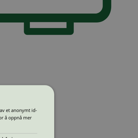
 av et anonymt id-
for å oppnå mer