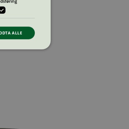
dsføring
ODTA ALLE
ontoadministrasjon.
re begynnelsen på
er. Den inneholder
re begynnelsen på
er. Den inneholder