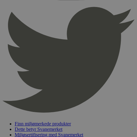
sekunder
pageviewCount
.svanemerket.no
Sesjon
nelapi-product-archive-filters
svanemerket.no
4 dager 4
timer
nelapi-last-visited-category
svanemerket.no
4 dager 4
timer
wordpress_test_cookie
Sesjon
Automattic
Inc.
svanemerket.no
_hjIncludedInPageviewSample
2 minutter
Hotjar Ltd
svanemerket.no
Finn miljømerkede produkter
Dette betyr Svanemerket
Miljøsertifisering med Svanemerket