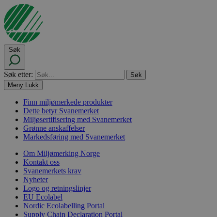
Søk
Søk etter:
Meny
Lukk
Finn miljømerkede produkter
Dette betyr Svanemerket
Miljøsertifisering med Svanemerket
Grønne anskaffelser
Markedsføring med Svanemerket
Om Miljømerking Norge
Kontakt oss
Svanemerkets krav
Nyheter
Logo og retningslinjer
EU Ecolabel
Nordic Ecolabelling Portal
Supply Chain Declaration Portal