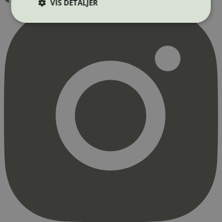
VIS DETALJER
Strengt nødvendig
Statistikk
Markedsføring
Strengt nødvendige informasjonskapsler tillater
kjernefunksjoner på nettstedet, som
brukerinnlogging og kontoadministrasjon.
Nettstedet kan ikke brukes riktig uten strengt
nødvendige informasjonskapsler.
Provider
/
Navn
Utløpsdato
Domene
_hjAbsoluteSessionInProgress
29
Hotjar Ltd
minutter
.svanemerket.no
54
sekunder
_hjFirstSeen
29
Hotjar Ltd
minutter
.svanemerket.no
54