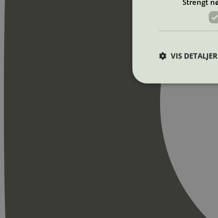
Strengt n
VIS DETALJER
Strengt nødvendige i
Nettstedet kan ikke b
Navn
_hjAbsoluteSession
_hjFirstSeen