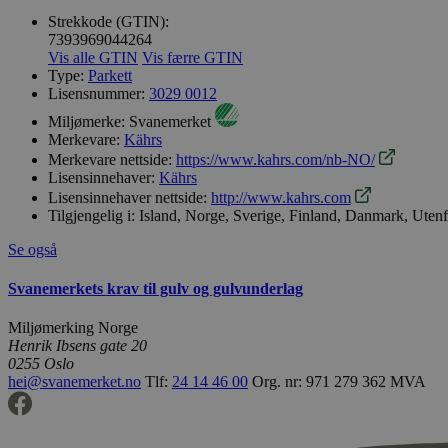
Strekkode (GTIN):
7393969044264
Vis alle GTIN
Vis færre GTIN
Type:
Parkett
Lisensnummer:
3029 0012
Miljømerke:
Svanemerket
Merkevare:
Kährs
Merkevare nettside:
https://www.kahrs.com/nb-NO/
Lisensinnehaver:
Kährs
Lisensinnehaver nettside:
http://www.kahrs.com
Tilgjengelig i:
Island, Norge, Sverige, Finland, Danmark, Uten
Se også
Svanemerkets krav til gulv og gulvunderlag
Miljømerking Norge
Henrik Ibsens gate 20
0255 Oslo
hei@svanemerket.no
Tlf:
24 14 46 00
Org. nr: 971 279 362 MVA