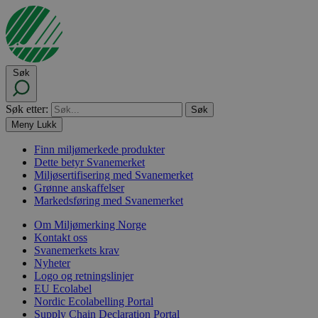
Søk
Søk etter:
Meny
Lukk
Finn miljømerkede produkter
Dette betyr Svanemerket
Miljøsertifisering med Svanemerket
Grønne anskaffelser
Markedsføring med Svanemerket
Om Miljømerking Norge
Kontakt oss
Svanemerkets krav
Nyheter
Logo og retningslinjer
EU Ecolabel
Nordic Ecolabelling Portal
Supply Chain Declaration Portal