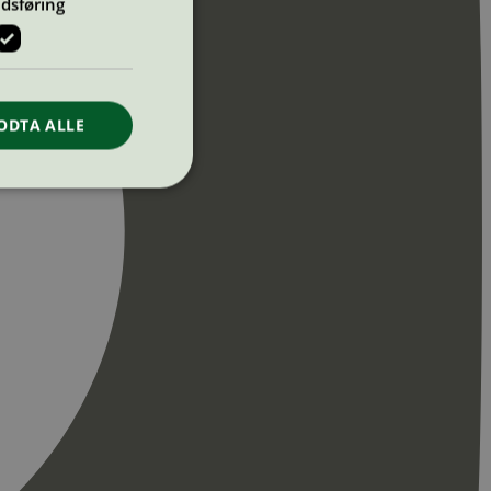
dsføring
ODTA ALLE
ontoadministrasjon.
re begynnelsen på
er. Den inneholder
re begynnelsen på
er. Den inneholder