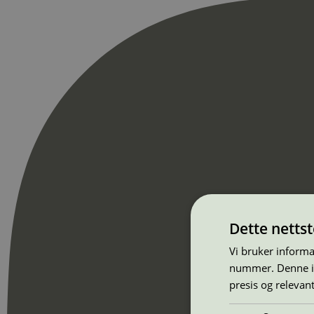
Dette netts
Vi bruker informa
nummer. Denne ide
presis og relevan