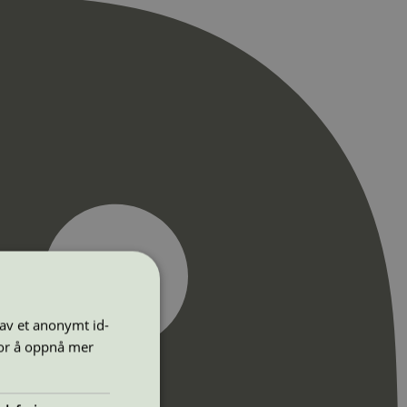
 av et anonymt id-
for å oppnå mer