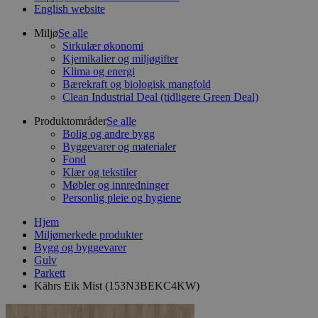
English website
Miljø
Se alle
Sirkulær økonomi
Kjemikalier og miljøgifter
Klima og energi
Bærekraft og biologisk mangfold
Clean Industrial Deal (tidligere Green Deal)
Produktområder
Se alle
Bolig og andre bygg
Byggevarer og materialer
Fond
Klær og tekstiler
Møbler og innredninger
Personlig pleie og hygiene
Hjem
Miljømerkede produkter
Bygg og byggevarer
Gulv
Parkett
Kährs Eik Mist (153N3BEKC4KW)