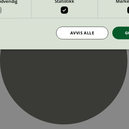
ødvendig
Statistikk
Marke
AVVIS ALLE
G
Strengt nødvendig
Statistikk
Markedsføring
nformasjonskapsler tillater kjernefunksjoner på nettstedet, som brukerinnlogging og k
rukes riktig uten strengt nødvendige informasjonskapsler.
Provider
/
Utløpsdato
Beskrivelse
Domene
InProgress
29
Cookien er satt slik at Hotjar kan spo
Hotjar Ltd
minutter
brukerens reise for et totalt antall økt
.svanemerket.no
54
ingen identifiserbar informasjon.
sekunder
29
Cookien er satt slik at Hotjar kan spo
Hotjar Ltd
minutter
brukerens reise for et totalt antall økt
.svanemerket.no
54
ingen identifiserbar informasjon.