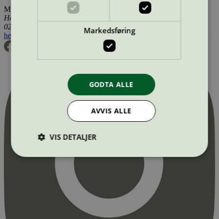
Miljømerking Norge
Henrik Ibsens gate 20
0255 Oslo
Markedsføring
hei@svanemerket.no
Tlf:
24 14 46 00
Org. nr: 971 279 362 MVA
GODTA ALLE
AVVIS ALLE
VIS DETALJER
Strengt nødvendig
Statistikk
Markedsføring
Strengt nødvendige informasjonskapsler tillater
kjernefunksjoner på nettstedet, som