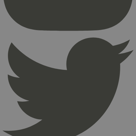
brukerinnlogging og kontoadministrasjon.
Nettstedet kan ikke brukes riktig uten strengt
nødvendige informasjonskapsler.
Provider
/
Navn
Utløpsdato
Domene
_hjAbsoluteSessionInProgress
29
Hotjar Ltd
minutter
.svanemerket.no
54
sekunder
_hjFirstSeen
29
Hotjar Ltd
minutter
.svanemerket.no
54
sekunder
pageviewCount
.svanemerket.no
Sesjon
nelapi-product-archive-filters
svanemerket.no
4 dager 4
timer
nelapi-last-visited-category
svanemerket.no
4 dager 4