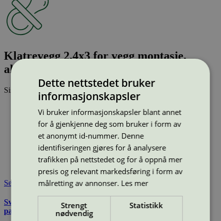
Klatrevegg 2,4x3 for vegg montasje,
aktivitetsapparat, grå, 16-420-030
Dette nettstedet bruker
Sist oppdatert
25 jun 2026
informasjonskapsler
Type:
Klatrevegg
Vi bruker informasjonskapsler blant annet
Lisensnummer:
2073 0010
for å gjenkjenne deg som bruker i form av
Miljømerke:
Svanemerket
et anonymt id-nummer. Denne
Merkevare:
Søve
identifiseringen gjøres for å analysere
Lisensinnehaver:
Søve AS
Lisensinnehaver nettside:
https://sove.no/
trafikken på nettstedet og for å oppnå mer
Tilgjengelig i:
Norge, Sverige, Danmark
presis og relevant markedsføring i form av
målretting av annonser.
Les mer
Se også
Svanemerkets krav til utemøbler, apparater til lekeplass, og
Strengt
Statistikk
parkutstyr
nødvendig