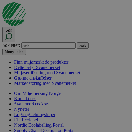
Søk
Søk etter:
Meny
Lukk
Finn miljømerkede produkter
Dette betyr Svanemerket
Miljøsertifisering med Svanemerket
Grønne anskaffelser
Markedsføring med Svanemerket
Om Miljømerking Norge
Kontakt oss
Svanemerkets krav
Nyheter
Logo og retningslinjer
EU Ecolabel
Nordic Ecolabelling Portal
Supply Chain Declaration Portal