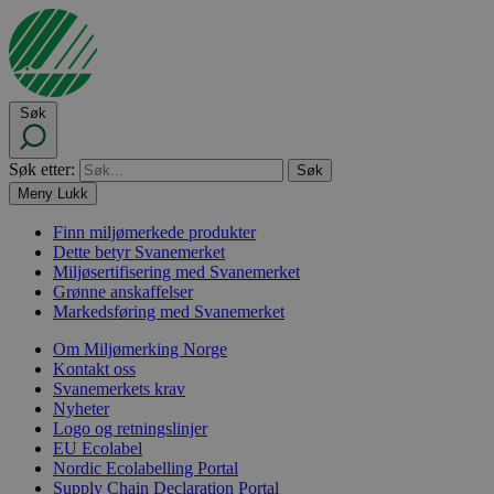
Søk
Søk etter:
Meny
Lukk
Finn miljømerkede produkter
Dette betyr Svanemerket
Miljøsertifisering med Svanemerket
Grønne anskaffelser
Markedsføring med Svanemerket
Om Miljømerking Norge
Kontakt oss
Svanemerkets krav
Nyheter
Logo og retningslinjer
EU Ecolabel
Nordic Ecolabelling Portal
Supply Chain Declaration Portal