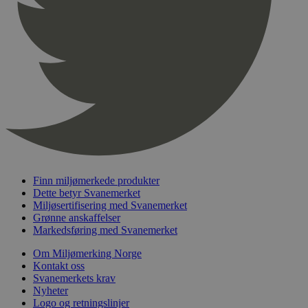
pageviewCount
.svanemerket.no
Sesjon
nelapi-product-archive-filters
svanemerket.no
4 dager 4
timer
nelapi-last-visited-category
svanemerket.no
4 dager 4
timer
wordpress_test_cookie
Sesjon
Automattic
Inc.
svanemerket.no
_hjIncludedInPageviewSample
2 minutter
Hotjar Ltd
svanemerket.no
Finn miljømerkede produkter
Dette betyr Svanemerket
Miljøsertifisering med Svanemerket
Grønne anskaffelser
Markedsføring med Svanemerket
Om Miljømerking Norge
Kontakt oss
Svanemerkets krav
Nyheter
Logo og retningslinjer
Provider
/