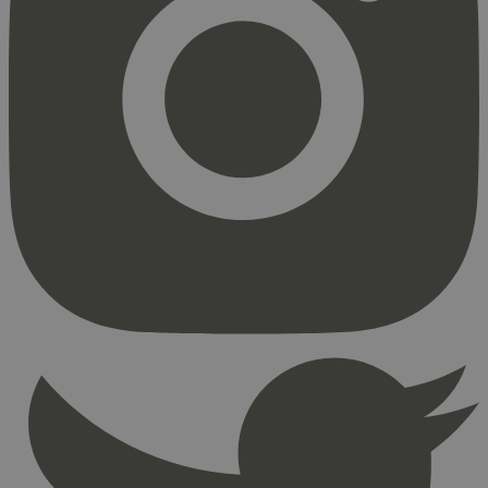
Strengt nødvendig
Statistikk
Markedsføring
Strengt nødvendige informasjonskapsler tillater
kjernefunksjoner på nettstedet, som
brukerinnlogging og kontoadministrasjon.
Nettstedet kan ikke brukes riktig uten strengt
nødvendige informasjonskapsler.
Provider
/
Navn
Utløpsdato
Domene
_hjAbsoluteSessionInProgress
29
Hotjar Ltd
minutter
.svanemerket.no
54
sekunder
_hjFirstSeen
29
Hotjar Ltd
minutter
.svanemerket.no
54
sekunder