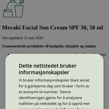
Meraki Facial Sun Cream SPF 30, 50 ml
Sist oppdatert
11 mar 2026
Svanemerkede produkter til hudpleie, hårpleie og sminke
Inneholder ingen hormonforstyrrende stoffer, eller stoffer som
er klassifisert som allergifremkallende.
Lett nedbrytbare og strengt kontrollerte stoffer, noe som gir
Dette nettstedet bruker
mindre forurensing av innsjøer, elver og hav.
informasjonskapsler
Effektiv og resirkulerbar emballasje – sparer naturressurser
Vi bruker informasjonskapsler blant annet
Strekkode (GTIN):
5707644529557
for å gjenkjenne deg som bruker i form av
Vis alle GTIN
Vis færre GTIN
et anonymt id-nummer. Denne
Type:
Solkrem og andre solprodukter
identifiseringen gjøres for å analysere
Lisensnummer:
5090 0002
(
5090 0095
)
trafikken på nettstedet og for å oppnå mer
Miljømerke:
Svanemerket
Merkevare:
Meraki