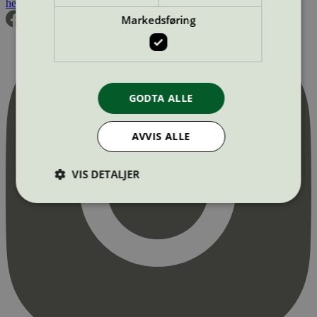
hei@svanemerket.no
Tlf:
24 14 46 00
Org. nr: 971 279 362 MVA
Markedsføring
GODTA ALLE
AVVIS ALLE
VIS DETALJER
Strengt nødvendig
Statistikk
Markedsføring
Strengt nødvendige informasjonskapsler tillater
kjernefunksjoner på nettstedet, som
brukerinnlogging og kontoadministrasjon.
Nettstedet kan ikke brukes riktig uten strengt