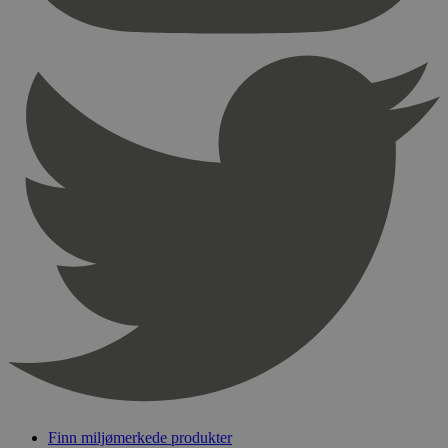
nødvendige informasjonskapsler.
Provider
/
Navn
Utløpsdato
Domene
_hjAbsoluteSessionInProgress
29
Hotjar Ltd
minutter
.svanemerket.no
54
sekunder
_hjFirstSeen
29
Hotjar Ltd
minutter
.svanemerket.no
54
sekunder
pageviewCount
.svanemerket.no
Sesjon
nelapi-product-archive-filters
svanemerket.no
4 dager 4
timer
nelapi-last-visited-category
svanemerket.no
4 dager 4
timer
Finn miljømerkede produkter