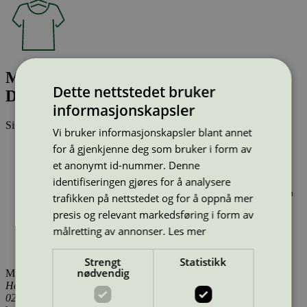
MLALISON Y/D SS JERSEY ABK
Dette nettstedet bruker
DRESS
informasjonskapsler
Sist oppdatert
17 des 2025
Vi bruker informasjonskapsler blant annet
for å gjenkjenne deg som bruker i form av
Type:
Tekstilprodukt (EU Ecolabel)
Lisensnummer:
DK/016/076
et anonymt id-nummer. Denne
Miljømerke:
EU Ecolabel
identifiseringen gjøres for å analysere
Merkevare:
mama.licious
trafikken på nettstedet og for å oppnå mer
Merkevare nettside:
https://www.mamalicious.com/da-dk
Lisensinnehaver:
GMS Composite Knitting Ind. Ltd.
presis og relevant markedsføring i form av
Lisensinnehaver nettside:
https://gmsbd.com/
målretting av annonser.
Les mer
Tilgjengelig i:
Island, Norge, Sverige, Finland, Danmark,
Utenfor Norden
Strengt
Statistikk
nødvendig
Miljømerking Norge
Henrik Ibsens gate 20
0255 Oslo