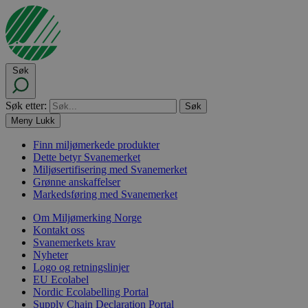
Søk
Søk etter:
Meny
Lukk
Finn miljømerkede produkter
Dette betyr Svanemerket
Miljøsertifisering med Svanemerket
Grønne anskaffelser
Markedsføring med Svanemerket
Om Miljømerking Norge
Kontakt oss
Svanemerkets krav
Nyheter
Logo og retningslinjer
EU Ecolabel
Nordic Ecolabelling Portal
Supply Chain Declaration Portal