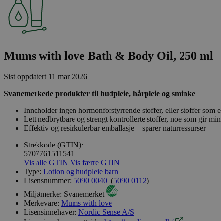
Mums with love Bath & Body Oil, 250 ml
Sist oppdatert
11 mar 2026
Svanemerkede produkter til hudpleie, hårpleie og sminke
Inneholder ingen hormonforstyrrende stoffer, eller stoffer som er
Lett nedbrytbare og strengt kontrollerte stoffer, noe som gir min
Effektiv og resirkulerbar emballasje – sparer naturressurser
Strekkode (GTIN):
5707761511541
Vis alle GTIN
Vis færre GTIN
Type:
Lotion og hudpleie barn
Lisensnummer:
5090 0040
(
5090 0112
)
Miljømerke:
Svanemerket
Merkevare:
Mums with love
Lisensinnehaver:
Nordic Sense A/S