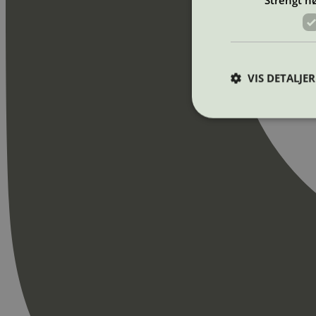
VIS DETALJER
Strengt nødvendige i
Nettstedet kan ikke b
Navn
_hjAbsoluteSession
_hjFirstSeen