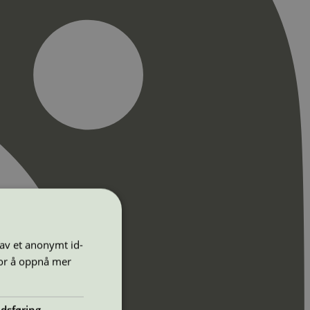
 av et anonymt id-
for å oppnå mer
dsføring