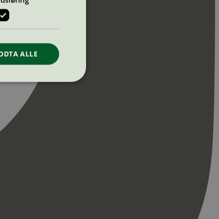
ODTA ALLE
ontoadministrasjon.
re begynnelsen på
er. Den inneholder
re begynnelsen på
er. Den inneholder