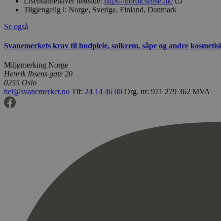
Lisensinnehaver nettside:
https://nordicsense.dk/
Tilgjengelig i:
Norge, Sverige, Finland, Danmark
Se også
Svanemerkets krav til hudpleie, solkrem, såpe og andre kosmeti
Miljømerking Norge
Henrik Ibsens gate 20
0255 Oslo
hei@svanemerket.no
Tlf:
24 14 46 00
Org. nr: 971 279 362 MVA