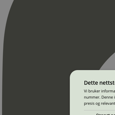
Dette netts
Vi bruker informa
nummer. Denne ide
presis og relevan
Strengt n