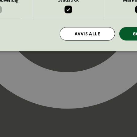
AVVIS ALLE
G
Strengt nødvendig
Statistikk
Markedsføring
nformasjonskapsler tillater kjernefunksjoner på nettstedet, som brukerinnlogging og k
rukes riktig uten strengt nødvendige informasjonskapsler.
Provider
/
Utløpsdato
Beskrivelse
Domene
InProgress
29
Cookien er satt slik at Hotjar kan spo
Hotjar Ltd
minutter
brukerens reise for et totalt antall økt
.svanemerket.no
54
ingen identifiserbar informasjon.
sekunder
29
Cookien er satt slik at Hotjar kan spo
Hotjar Ltd
minutter
brukerens reise for et totalt antall økt
.svanemerket.no
54
ingen identifiserbar informasjon.