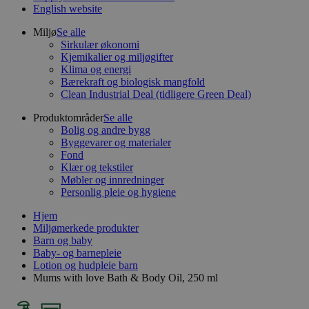
English website
Miljø
Se alle
Sirkulær økonomi
Kjemikalier og miljøgifter
Klima og energi
Bærekraft og biologisk mangfold
Clean Industrial Deal (tidligere Green Deal)
Produktområder
Se alle
Bolig og andre bygg
Byggevarer og materialer
Fond
Klær og tekstiler
Møbler og innredninger
Personlig pleie og hygiene
Hjem
Miljømerkede produkter
Barn og baby
Baby- og barnepleie
Lotion og hudpleie barn
Mums with love Bath & Body Oil, 250 ml