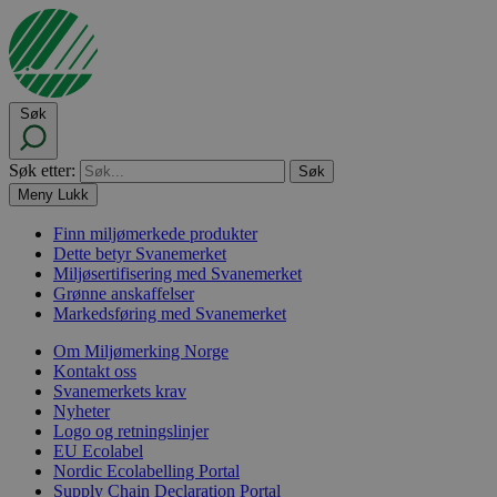
Søk
Søk etter:
Meny
Lukk
Finn miljømerkede produkter
Dette betyr Svanemerket
Miljøsertifisering med Svanemerket
Grønne anskaffelser
Markedsføring med Svanemerket
Om Miljømerking Norge
Kontakt oss
Svanemerkets krav
Nyheter
Logo og retningslinjer
EU Ecolabel
Nordic Ecolabelling Portal
Supply Chain Declaration Portal