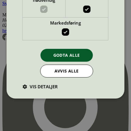
Svanemerkets krav til matpapir og bakepapir
Miljømerking Norge
Henrik Ibsens gate 20
Markedsføring
0255 Oslo
hei@svanemerket.no
Tlf:
24 14 46 00
Org. nr: 971 279 362 MVA
GODTA ALLE
AVVIS ALLE
VIS DETALJER
Strengt nødvendig
Statistikk
Markedsføring
Strengt nødvendige informasjonskapsler tillater