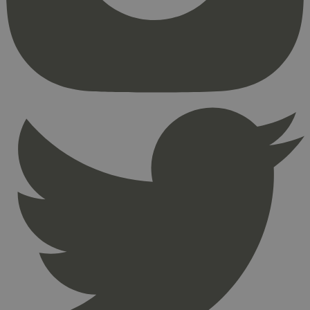
kjernefunksjoner på nettstedet, som
brukerinnlogging og kontoadministrasjon.
Nettstedet kan ikke brukes riktig uten strengt
nødvendige informasjonskapsler.
Provider
/
Navn
Utløpsdato
Domene
_hjAbsoluteSessionInProgress
29
Hotjar Ltd
minutter
.svanemerket.no
54
sekunder
_hjFirstSeen
29
Hotjar Ltd
minutter
.svanemerket.no
54
sekunder
pageviewCount
.svanemerket.no
Sesjon
nelapi-product-archive-filters
svanemerket.no
4 dager 4
timer