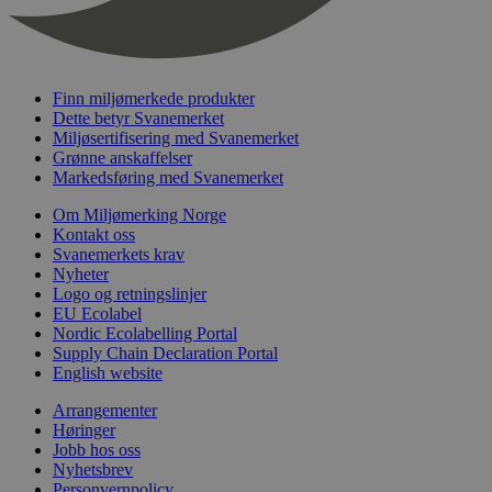
nelapi-last-visited-category
svanemerket.no
4 dager 4
timer
wordpress_test_cookie
Sesjon
Automattic
Inc.
svanemerket.no
Finn miljømerkede produkter
Dette betyr Svanemerket
Miljøsertifisering med Svanemerket
Grønne anskaffelser
_hjIncludedInPageviewSample
2 minutter
Hotjar Ltd
Markedsføring med Svanemerket
svanemerket.no
Om Miljømerking Norge
Kontakt oss
Svanemerkets krav
Nyheter
Logo og retningslinjer
EU Ecolabel
Nordic Ecolabelling Portal
Supply Chain Declaration Portal
English website
Provider
/
Navn
Utløpsdato
Beskrivelse
Arrangementer
Domene
Høringer
_gat_UA-
.svanemerket.no
54
Dette er en 
Provider
/
Jobb hos oss
Navn
Utløpsdato
Beskrivels
33776333-1
sekunder
informasjons
Domene
Nyhetsbrev
Google Analyt
mønsterelem
Personvernpolicy