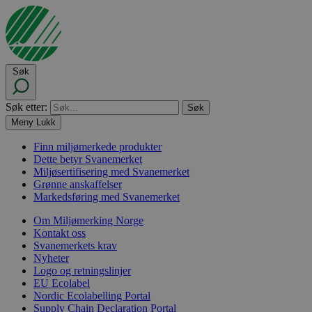
Søk
Søk etter:
Meny
Lukk
Finn miljømerkede produkter
Dette betyr Svanemerket
Miljøsertifisering med Svanemerket
Grønne anskaffelser
Markedsføring med Svanemerket
Om Miljømerking Norge
Kontakt oss
Svanemerkets krav
Nyheter
Logo og retningslinjer
EU Ecolabel
Nordic Ecolabelling Portal
Supply Chain Declaration Portal