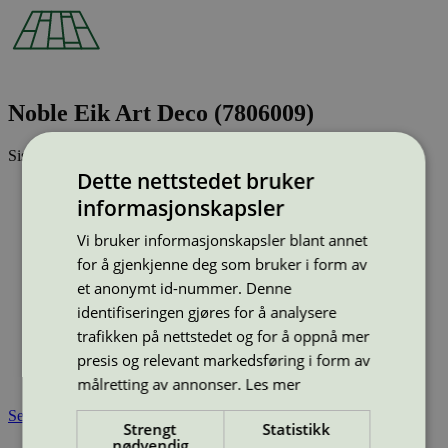
Noble Eik Art Deco (7806009)
Sist oppdatert
04 apr 2025
Dette nettstedet bruker
Strekkode (GTIN):
informasjonskapsler
7806009
Vis alle GTIN
Vis færre GTIN
Vi bruker informasjonskapsler blant annet
Type:
Parkett
Lisensnummer:
3029 0026
for å gjenkjenne deg som bruker i form av
et anonymt id-nummer. Denne
Miljømerke:
Svanemerket
Merkevare:
Tarkett
identifiseringen gjøres for å analysere
Merkevare nettside:
https://tarkett.no/
trafikken på nettstedet og for å oppnå mer
Lisensinnehaver:
Tarkett Polska Sp. z o.o.
presis og relevant markedsføring i form av
Tilgjengelig i:
Norge, Sverige, Finland, Danmark, Utenfor
Norden
målretting av annonser.
Les mer
Se også
Strengt
Statistikk
nødvendig