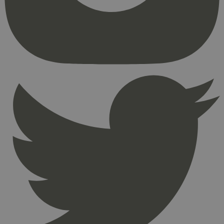
kjernefunksjoner på nettstedet, som
brukerinnlogging og kontoadministrasjon.
Nettstedet kan ikke brukes riktig uten strengt
nødvendige informasjonskapsler.
Provider
/
Navn
Utløpsdato
Domene
_hjAbsoluteSessionInProgress
29
Hotjar Ltd
minutter
.svanemerket.no
54
sekunder
_hjFirstSeen
29
Hotjar Ltd
minutter
.svanemerket.no
54
sekunder
pageviewCount
.svanemerket.no
Sesjon
nelapi-product-archive-filters
svanemerket.no
4 dager 4
timer