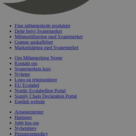
nelapi-last-visited-category
svanemerket.no
4 dager 4
timer
wordpress_test_cookie
Sesjon
Automattic
Inc.
svanemerket.no
Finn miljømerkede produkter
Dette betyr Svanemerket
Miljøsertifisering med Svanemerket
Grønne anskaffelser
_hjIncludedInPageviewSample
2 minutter
Hotjar Ltd
Markedsføring med Svanemerket
svanemerket.no
Om Miljømerking Norge
Kontakt oss
Svanemerkets krav
Nyheter
Logo og retningslinjer
EU Ecolabel
Nordic Ecolabelling Portal
Supply Chain Declaration Portal
English website
Provider
/
Navn
Utløpsdato
Beskrivelse
Arrangementer
Domene
Høringer
_gat_UA-
.svanemerket.no
54
Dette er en 
Provider
/
Jobb hos oss
Navn
Utløpsdato
Beskrivels
33776333-1
sekunder
informasjons
Domene
Nyhetsbrev
Google Analyt
Personvernpolicy
mønsterelem
_fbp
3 måneder
Brukt av F