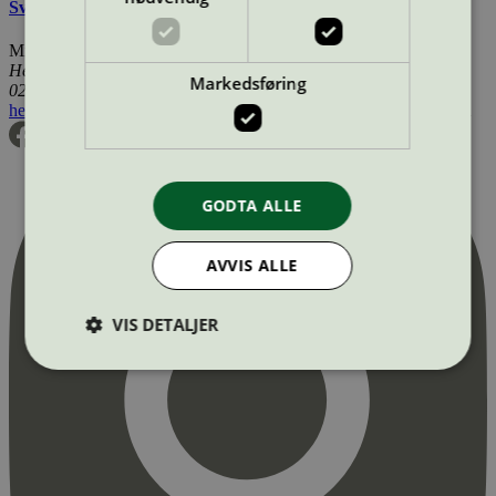
Svanemerkets krav til gulv og gulvunderlag
Miljømerking Norge
Henrik Ibsens gate 20
Markedsføring
0255 Oslo
hei@svanemerket.no
Tlf:
24 14 46 00
Org. nr: 971 279 362 MVA
GODTA ALLE
AVVIS ALLE
VIS DETALJER
Strengt nødvendig
Statistikk
Markedsføring
Strengt nødvendige informasjonskapsler tillater