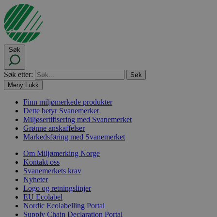
Søk
Søk etter:
Meny
Lukk
Finn miljømerkede produkter
Dette betyr Svanemerket
Miljøsertifisering med Svanemerket
Grønne anskaffelser
Markedsføring med Svanemerket
Om Miljømerking Norge
Kontakt oss
Svanemerkets krav
Nyheter
Logo og retningslinjer
EU Ecolabel
Nordic Ecolabelling Portal
Supply Chain Declaration Portal