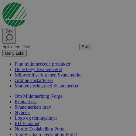
Søk
Søk etter:
Meny
Lukk
Finn miljømerkede produkter
Dette betyr Svanemerket
Miljøsertifisering med Svanemerket
Grønne anskaffelser
Markedsføring med Svanemerket
Om Miljømerking Norge
Kontakt oss
Svanemerkets krav
Nyheter
Logo og retningslinjer
EU Ecolabel
Nordic Ecolabelling Portal
Supply Chain Declaration Portal