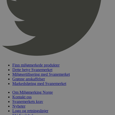
pageviewCount
.svanemerket.no
Sesjon
nelapi-product-archive-filters
svanemerket.no
4 dager 4
timer
nelapi-last-visited-category
svanemerket.no
4 dager 4
timer
wordpress_test_cookie
Sesjon
Automattic
Inc.
svanemerket.no
_hjIncludedInPageviewSample
2 minutter
Hotjar Ltd
svanemerket.no
Finn miljømerkede produkter
Dette betyr Svanemerket
Miljøsertifisering med Svanemerket
Grønne anskaffelser
Markedsføring med Svanemerket
Om Miljømerking Norge
Kontakt oss
Svanemerkets krav
Nyheter
Logo og retningslinjer
Provider
/
Navn
Utløpsdato
Beskrivelse