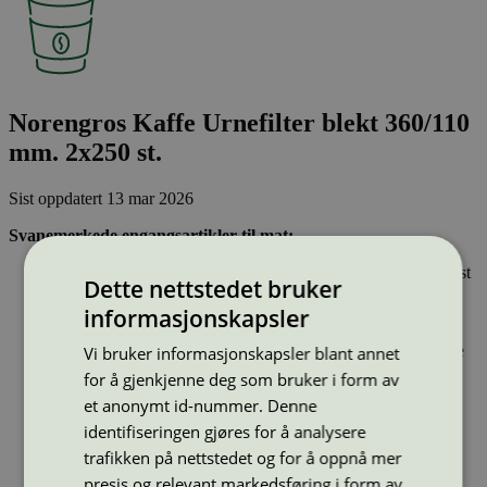
Norengros Kaffe Urnefilter blekt 360/110
mm. 2x250 st.
Sist oppdatert
13 mar 2026
Svanemerkede engangsartikler til mat:
Lages av høy andel fornybare materialer eller resirkulert plast
Dette nettstedet bruker
Forbud mot resirkulert papir/papp
Bare stoffer som har gjennomgått Svanemerkets strenge
informasjonskapsler
kjemikaliekontroll kan brukes, det er bl.a. forbud mot
fluorstoffer, ftalater, bisfenol a (BPA), smaksstoffer, parfyme
Vi bruker informasjonskapsler blant annet
og PVC
for å gjenkjenne deg som bruker i form av
et anonymt id-nummer. Denne
Type:
Kaffefilter
identifiseringen gjøres for å analysere
Lisensnummer:
3047 0005
trafikken på nettstedet og for å oppnå mer
Miljømerke:
Svanemerket
presis og relevant markedsføring i form av