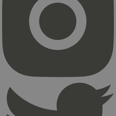
Strengt nødvendig
Statistikk
Markedsføring
Strengt nødvendige informasjonskapsler tillater
kjernefunksjoner på nettstedet, som
brukerinnlogging og kontoadministrasjon.
Nettstedet kan ikke brukes riktig uten strengt
nødvendige informasjonskapsler.
Provider
/
Navn
Utløpsdato
Domene
_hjAbsoluteSessionInProgress
29
Hotjar Ltd
minutter
.svanemerket.no
54
sekunder
_hjFirstSeen
29
Hotjar Ltd
minutter
.svanemerket.no
54
sekunder