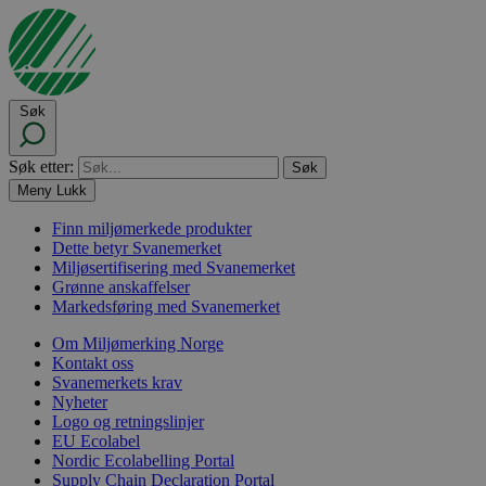
Søk
Søk etter:
Meny
Lukk
Finn miljømerkede produkter
Dette betyr Svanemerket
Miljøsertifisering med Svanemerket
Grønne anskaffelser
Markedsføring med Svanemerket
Om Miljømerking Norge
Kontakt oss
Svanemerkets krav
Nyheter
Logo og retningslinjer
EU Ecolabel
Nordic Ecolabelling Portal
Supply Chain Declaration Portal