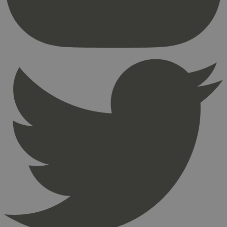
brukerinnlogging og kontoadministrasjon.
Nettstedet kan ikke brukes riktig uten strengt
nødvendige informasjonskapsler.
Provider
/
Navn
Utløpsdato
Domene
_hjAbsoluteSessionInProgress
29
Hotjar Ltd
minutter
.svanemerket.no
54
sekunder
_hjFirstSeen
29
Hotjar Ltd
minutter
.svanemerket.no
54
sekunder
pageviewCount
.svanemerket.no
Sesjon
nelapi-product-archive-filters
svanemerket.no
4 dager 4
timer
nelapi-last-visited-category
svanemerket.no
4 dager 4