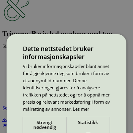
Trigonor Basic balansebom med tau
Sist oppdatert
25 jun 2026
Dette nettstedet bruker
informasjonskapsler
Type:
Balanselek
Lisensnummer:
2073 0016
Vi bruker informasjonskapsler blant annet
Miljømerke:
Svanemerket
for å gjenkjenne deg som bruker i form av
Merkevare:
TRIGONOR
et anonymt id-nummer. Denne
Merkevare nettside:
https://www.trigonor.no/
Lisensinnehaver:
Trigonor AS
identifiseringen gjøres for å analysere
Lisensinnehaver nettside:
https://www.trigonor.no
trafikken på nettstedet og for å oppnå mer
Tilgjengelig i:
Norge
presis og relevant markedsføring i form av
Se også
målretting av annonser.
Les mer
Svanemerkets krav til utemøbler, apparater til lekeplass, og
Strengt
Statistikk
parkutstyr
nødvendig