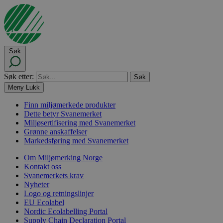
Søk
Søk etter:
Meny
Lukk
Finn miljømerkede produkter
Dette betyr Svanemerket
Miljøsertifisering med Svanemerket
Grønne anskaffelser
Markedsføring med Svanemerket
Om Miljømerking Norge
Kontakt oss
Svanemerkets krav
Nyheter
Logo og retningslinjer
EU Ecolabel
Nordic Ecolabelling Portal
Supply Chain Declaration Portal