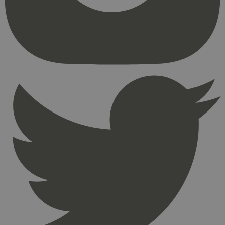
kjernefunksjoner på nettstedet, som
brukerinnlogging og kontoadministrasjon.
Nettstedet kan ikke brukes riktig uten strengt
nødvendige informasjonskapsler.
Provider
/
Navn
Utløpsdato
Domene
_hjAbsoluteSessionInProgress
29
Hotjar Ltd
minutter
.svanemerket.no
54
sekunder
_hjFirstSeen
29
Hotjar Ltd
minutter
.svanemerket.no
54
sekunder
pageviewCount
.svanemerket.no
Sesjon
nelapi-product-archive-filters
svanemerket.no
4 dager 4
timer