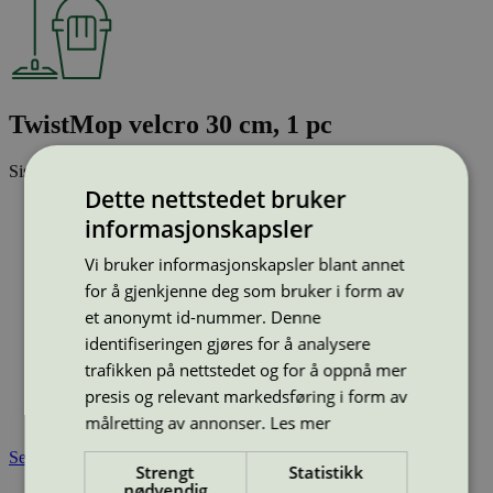
TwistMop velcro 30 cm, 1 pc
Sist oppdatert
02 jun 2026
Dette nettstedet bruker
Strekkode (GTIN):
informasjonskapsler
8716254000926
Vis alle GTIN
Vis færre GTIN
Vi bruker informasjonskapsler blant annet
Type:
Mikrofibermopp
Lisensnummer:
3083 0019
for å gjenkjenne deg som bruker i form av
et anonymt id-nummer. Denne
Miljømerke:
Svanemerket
Merkevare:
Greenspeed
identifiseringen gjøres for å analysere
Lisensinnehaver:
Greenspeed NV
trafikken på nettstedet og for å oppnå mer
Lisensinnehaver nettside:
https://www.greenspeed.eu
presis og relevant markedsføring i form av
Tilgjengelig i:
Island, Norge, Sverige, Danmark, Utenfor
Norden
målretting av annonser.
Les mer
Se også
Strengt
Statistikk
nødvendig