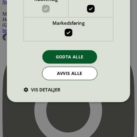
Svanemerkets krav til mikrofiberklut og -mopp
Miljømerking Norge
Henrik Ibsens gate 20
Markedsføring
0255 Oslo
hei@svanemerket.no
Tlf:
24 14 46 00
Org. nr: 971 279 362 MVA
GODTA ALLE
AVVIS ALLE
VIS DETALJER
Strengt nødvendig
Statistikk
Markedsføring
Strengt nødvendige informasjonskapsler tillater