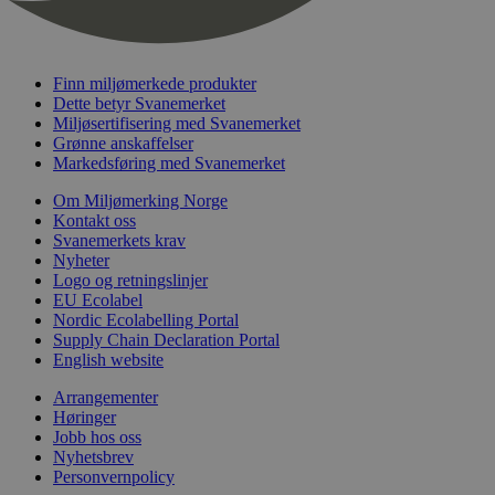
nelapi-last-visited-category
svanemerket.no
4 dager 4
timer
wordpress_test_cookie
Sesjon
Automattic
Inc.
Finn miljømerkede produkter
svanemerket.no
Dette betyr Svanemerket
Miljøsertifisering med Svanemerket
Grønne anskaffelser
_hjIncludedInPageviewSample
2 minutter
Markedsføring med Svanemerket
Hotjar Ltd
svanemerket.no
Om Miljømerking Norge
Kontakt oss
Svanemerkets krav
Nyheter
Logo og retningslinjer
EU Ecolabel
Nordic Ecolabelling Portal
Supply Chain Declaration Portal
English website
Provider
/
Navn
Utløpsdato
Beskrivelse
Arrangementer
Domene
Høringer
Jobb hos oss
_gat_UA-
.svanemerket.no
54
Dette er en 
Provider
/
Navn
Utløpsdato
Beskrivels
33776333-1
sekunder
informasjons
Nyhetsbrev
Domene
Google Analyt
Personvernpolicy
mønsterelem
_fbp
3 måneder
Brukt av F
Meta Platform