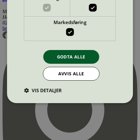
Miljømerking Norge
Henrik Ibsens gate 20
Markedsføring
0255 Oslo
hei@svanemerket.no
Tlf:
24 14 46 00
Org. nr: 971 279 362 MVA
GODTA ALLE
AVVIS ALLE
VIS DETALJER
Strengt nødvendig
Statistikk
Markedsføring
Strengt nødvendige informasjonskapsler tillater