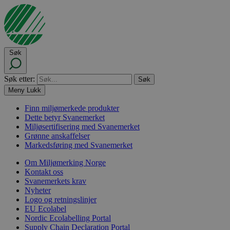
Søk
Søk etter:
Meny
Lukk
Finn miljømerkede produkter
Dette betyr Svanemerket
Miljøsertifisering med Svanemerket
Grønne anskaffelser
Markedsføring med Svanemerket
Om Miljømerking Norge
Kontakt oss
Svanemerkets krav
Nyheter
Logo og retningslinjer
EU Ecolabel
Nordic Ecolabelling Portal
Supply Chain Declaration Portal