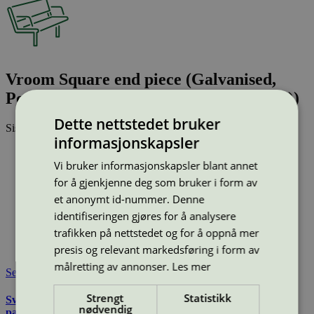
Vroom Square end piece (Galvanised,
Powder coated (all RAL-classic colours))
Dette nettstedet bruker
Sist oppdatert
25 jun 2026
informasjonskapsler
Type:
Utebenk
Vi bruker informasjonskapsler blant annet
Lisensnummer:
2073 0007
for å gjenkjenne deg som bruker i form av
Miljømerke:
Svanemerket
Merkevare:
Vestre
et anonymt id-nummer. Denne
Lisensinnehaver:
Vestre AS
identifiseringen gjøres for å analysere
Lisensinnehaver nettside:
http://www.vestre.com
trafikken på nettstedet og for å oppnå mer
Tilgjengelig i:
Island, Norge, Sverige, Finland, Danmark,
presis og relevant markedsføring i form av
Utenfor Norden
målretting av annonser.
Les mer
Se også
Strengt
Statistikk
Svanemerkets krav til utemøbler, apparater til lekeplass, og
nødvendig
parkutstyr