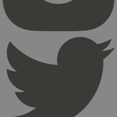
kjernefunksjoner på nettstedet, som
brukerinnlogging og kontoadministrasjon.
Nettstedet kan ikke brukes riktig uten strengt
nødvendige informasjonskapsler.
Provider
/
Navn
Utløpsdato
Domene
_hjAbsoluteSessionInProgress
29
Hotjar Ltd
minutter
.svanemerket.no
54
sekunder
_hjFirstSeen
29
Hotjar Ltd
minutter
.svanemerket.no
54
sekunder
pageviewCount
.svanemerket.no
Sesjon
nelapi-product-archive-filters
svanemerket.no
4 dager 4
timer