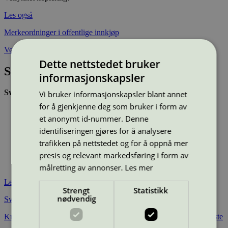
Les også
Merkeordninger i offentlige innkjøp
Veileder til bruk av merkeordninger i anskaffelser
Dette nettstedet bruker
Svanemerkets miljøkrav
informasjonskapsler
Svanemerkede kaffetjenester har oppfylt krav til:
Vi bruker informasjonskapsler blant annet
for å gjenkjenne deg som bruker i form av
Kvalitet- og miljøledningskrav i tjenesten
et anonymt id-nummer. Denne
Sertifiserte næringsmidler og andre forbruksartikler
Transportkrav
identifiseringen gjøres for å analysere
Krav til rengjøringsprodukter under bruk av kaffemaskinen
trafikken på nettstedet og for å oppnå mer
Kaffemaskinen må være
energieffektiv
presis og relevant markedsføring i form av
Krav til materialene i kaffemaskinens komponenter som er i
kontakt med næringsmidler
målretting av annonser.
Les mer
Les også
Strengt
Statistikk
nødvendig
Svanemerkets miljøkrav til kaffetjeneste
Kravene som må dokumenteres oppfylt for å svanemerke en tjeneste