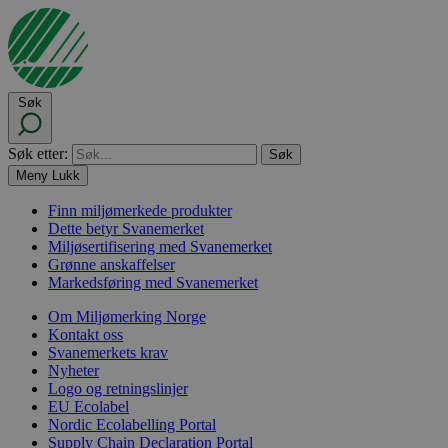
Søk
Søk etter:
Meny
Lukk
Finn miljømerkede produkter
Dette betyr Svanemerket
Miljøsertifisering med Svanemerket
Grønne anskaffelser
Markedsføring med Svanemerket
Om Miljømerking Norge
Kontakt oss
Svanemerkets krav
Nyheter
Logo og retningslinjer
EU Ecolabel
Nordic Ecolabelling Portal
Supply Chain Declaration Portal