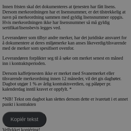
Innen fristen skal det dokumenteres at tjenesten har fått lisens.
Dersom merkeordningen har et lisensnummer, er det tilstrekkelig at
navn på merkeordning sammen med gyldig lisensnummer oppgis.
Hvis merkeordningen ikke har lisensnummer så må gyldig
sertifikat/lisensbevis legges ved.
Leverandører som tilbyr andre merker, har det juridiske ansvaret for
å dokumentere at deres miljømerke kan anses likeverdig/tilsvarende
med de merker som spesifisert ovenfor.
Leverandøren forplikter seg til å søke om merket senest en måned
inn i kontraktsperioden.
Dersom kaffetjenesten ikke er merket med Svanemerket eller
tilsvarende merkeordning innen 12 måneder, vil det gis dagbøter.
Dagbot utgjør 1 % av årlig kontraktsverdien, og påløper pr.
kalenderdag inntil kravet er oppfylt. *
*NB! Tekst om dagbot kan slettes dersom dette er ivaretatt i et annet
punkt i kontrakten
Kopiér tekst
Vellykket kopiéring!