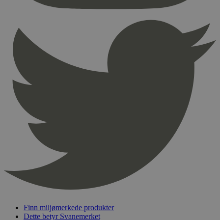
Finn miljømerkede produkter
Dette betyr Svanemerket