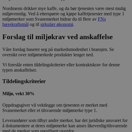
Nordmenn drikker mye kaffe, og da bør tjenesten være mest mulig
miljøvennlig. Ved å etterspørre og kjøpe kaffetjenester med type 1
miljømerker som Svanemerket bidrar du til flere av
FNs
bærekraftsmål
og til
sirkulær økonomi
.
Forslag til miljøkrav ved anskaffelse
Våre forslag baserer seg på markedsmodenhet i bransjen. Se
oversikt over miljømerkede produkter lenger ned.
Vi foreslår enten tildelingskriterier eller kontraktskrav for denne
typen anskaffelser.
Tildelingskriterier
Miljø, vekt 30%
Oppdragsgiver vil vektlegge om tjenesten er merket med
Svanemerket eller et tilsvarende miljømerke type 1.
Leverandører som tilbyr andre merker, har det juridiske ansvaret for
å dokumentere at deres miljømerke kan anses likeverdig/tilsvarende
med de merker som spesifisert ovenfor.