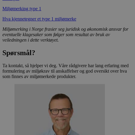
nødvendige informasjonskapsler.
Miljømerking type 1
Provider
/
Navn
Utløpsdato
Domene
Hva kjennetegner et type 1 miljømerke
_hjAbsoluteSessionInProgress
29
Hotjar Ltd
minutter
.svanemerket.no
Miljømerking i Norge frasier seg juridisk og økonomisk ansvar for
54
eventuelle klagesaker som følger som resultat av bruk av
sekunder
veiledningen i dette verktøyet.
Spørsmål?
_hjFirstSeen
29
Hotjar Ltd
Ta kontakt, så hjelper vi deg. Våre rådgivere har lang erfaring med
minutter
.svanemerket.no
54
formulering av miljøkrav til anskaffelser og god oversikt over hva
sekunder
som finnes av miljømerkede produkter.
pageviewCount
.svanemerket.no
Sesjon
nelapi-product-archive-filters
svanemerket.no
4 dager 4
timer
nelapi-last-visited-category
svanemerket.no
4 dager 4
timer
wordpress_test_cookie
Sesjon
Automattic