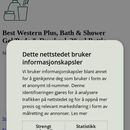
Best Western Plus, Bath & Shower
Gel/Bade & Duschgel, 30 ml Bottle
Dette nettstedet bruker
Sist oppdatert
11 mar 2026
informasjonskapsler
Type:
Dusjsåpe
Lisensnummer:
5090 0263
Vi bruker informasjonskapsler blant annet
Miljømerke:
Svanemerket
for å gjenkjenne deg som bruker i form av
Merkevare:
Best Western
et anonymt id-nummer. Denne
Merkevare nettside:
https://www.bestwestern.no/
identifiseringen gjøres for å analysere
Lisensinnehaver:
ADA Cosmetics International GmbH
Lisensinnehaver nettside:
http://www.ada-cosmetics.com
trafikken på nettstedet og for å oppnå mer
Tilgjengelig i:
Island, Norge, Sverige, Finland, Danmark,
presis og relevant markedsføring i form av
Utenfor Norden
målretting av annonser.
Les mer
Se også
Strengt
Statistikk
Svanemerkets krav til hudpleie, solkrem, såpe og andre