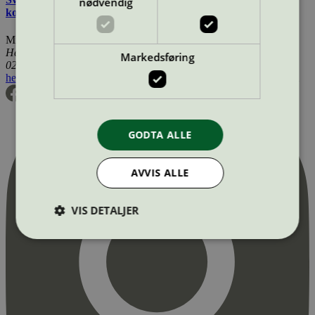
nødvendig
kosmetiske produkter
Miljømerking Norge
Henrik Ibsens gate 20
Markedsføring
0255 Oslo
hei@svanemerket.no
Tlf:
24 14 46 00
Org. nr: 971 279 362 MVA
GODTA ALLE
AVVIS ALLE
VIS DETALJER
Strengt nødvendig
Statistikk
Markedsføring
Strengt nødvendige informasjonskapsler tillater