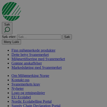
Søk
Søk etter:
Meny
Lukk
Finn miljømerkede produkter
Dette betyr Svanemerket
Miljøsertifisering med Svanemerket
Grønne anskaffelser
Markedsføring med Svanemerket
Om Miljømerking Norge
Kontakt oss
Svanemerkets krav
Nyheter
Logo og retningslinjer
EU Ecolabel
Nordic Ecolabelling Portal
Supply Chain Declaration Portal