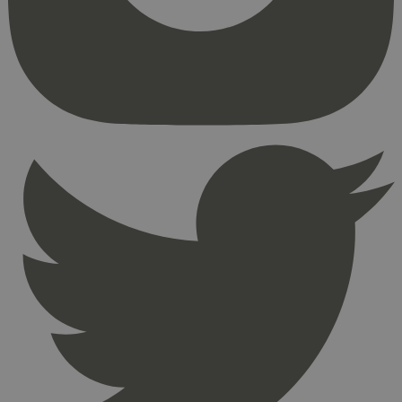
kjernefunksjoner på nettstedet, som
brukerinnlogging og kontoadministrasjon.
Nettstedet kan ikke brukes riktig uten strengt
nødvendige informasjonskapsler.
Provider
/
Navn
Utløpsdato
Domene
_hjAbsoluteSessionInProgress
29
Hotjar Ltd
minutter
.svanemerket.no
54
sekunder
_hjFirstSeen
29
Hotjar Ltd
minutter
.svanemerket.no
54
sekunder
pageviewCount
.svanemerket.no
Sesjon
nelapi-product-archive-filters
svanemerket.no
4 dager 4
timer