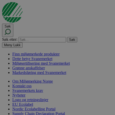
Søk
Søk etter:
Meny
Lukk
Finn miljømerkede produkter
Dette betyr Svanemerket
Miljøsertifisering med Svanemerket
Grønne anskaffelser
Markedsføring med Svanemerket
Om Miljømerking Norge
Kontakt oss
Svanemerkets krav
Nyheter
Logo og retningslinjer
EU Ecolabel
Nordic Ecolabelling Portal
Supply Chain Declaration Portal