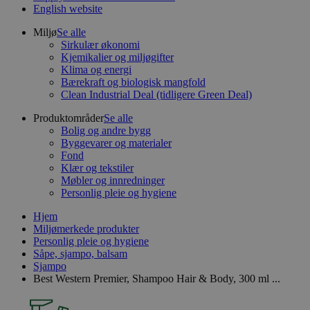
English website
Miljø
Se alle
Sirkulær økonomi
Kjemikalier og miljøgifter
Klima og energi
Bærekraft og biologisk mangfold
Clean Industrial Deal (tidligere Green Deal)
Produktområder
Se alle
Bolig og andre bygg
Byggevarer og materialer
Fond
Klær og tekstiler
Møbler og innredninger
Personlig pleie og hygiene
Hjem
Miljømerkede produkter
Personlig pleie og hygiene
Såpe, sjampo, balsam
Sjampo
Best Western Premier, Shampoo Hair & Body, 300 ml ...