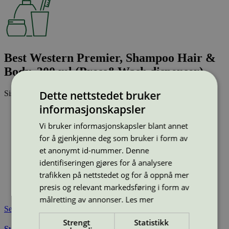
Best Western Premier, Shampoo Hair &
Body, 300 ml (Press&Wash dispenser)
Dette nettstedet bruker
Sist oppdatert
11 mar 2026
informasjonskapsler
Type:
Sjampo
Lisensnummer:
5090 0263
Vi bruker informasjonskapsler blant annet
Miljømerke:
Svanemerket
for å gjenkjenne deg som bruker i form av
Merkevare:
Best Western
et anonymt id-nummer. Denne
Merkevare nettside:
https://www.bestwestern.no/
identifiseringen gjøres for å analysere
Lisensinnehaver:
ADA Cosmetics International GmbH
Lisensinnehaver nettside:
http://www.ada-cosmetics.com
trafikken på nettstedet og for å oppnå mer
Tilgjengelig i:
Island, Norge, Sverige, Finland, Danmark,
presis og relevant markedsføring i form av
Utenfor Norden
målretting av annonser.
Les mer
Se også
Strengt
Statistikk
Svanemerkets krav til hudpleie, solkrem, såpe og andre