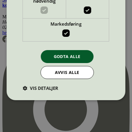
nødvendig
kosmetiske produkter
Miljømerking Norge
Henrik Ibsens gate 20
Markedsføring
0255 Oslo
hei@svanemerket.no
Tlf:
24 14 46 00
Org. nr: 971 279 362 MVA
GODTA ALLE
AVVIS ALLE
VIS DETALJER
Strengt nødvendig
Statistikk
Markedsføring
Strengt nødvendige informasjonskapsler tillater