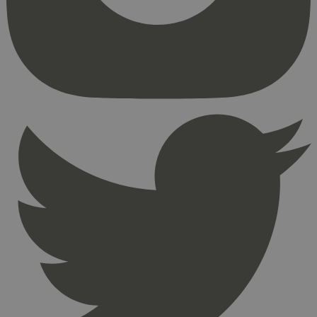
kjernefunksjoner på nettstedet, som
brukerinnlogging og kontoadministrasjon.
Nettstedet kan ikke brukes riktig uten strengt
nødvendige informasjonskapsler.
Provider
/
Navn
Utløpsdato
Domene
_hjAbsoluteSessionInProgress
29
Hotjar Ltd
minutter
.svanemerket.no
54
sekunder
_hjFirstSeen
29
Hotjar Ltd
minutter
.svanemerket.no
54
sekunder
pageviewCount
.svanemerket.no
Sesjon
nelapi-product-archive-filters
svanemerket.no
4 dager 4
timer