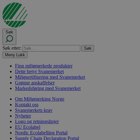
Søk
Søk etter:
Meny
Lukk
Finn miljømerkede produkter
Dette betyr Svanemerket
Miljøsertifisering med Svanemerket
Grønne anskaffelser
Markedsføring med Svanemerket
Om Miljømerking Norge
Kontakt oss
Svanemerkets krav
Nyheter
Logo og retningslinjer
EU Ecolabel
Nordic Ecolabelling Portal
Supply Chain Declaration Portal