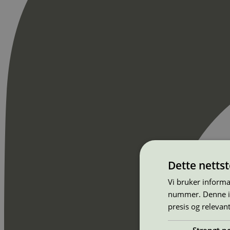
Dette netts
Vi bruker informa
nummer. Denne ide
presis og relevan
Strengt n