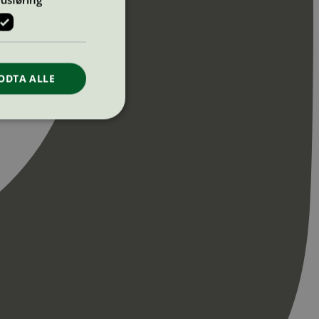
ODTA ALLE
ontoadministrasjon.
re begynnelsen på
er. Den inneholder
re begynnelsen på
er. Den inneholder