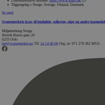
Lisensinnehaver nettside:
https://www.kiilto.dk/
Tilgjengelig i:
Norge, Sverige, Finland, Danmark
Se også
Svanemerkets krav til hudpleie, solkrem, såpe og andre kosmeti
Miljømerking Norge
Henrik Ibsens gate 20
0255 Oslo
hei@svanemerket.no
Tlf:
24 14 46 00
Org. nr: 971 279 362 MVA