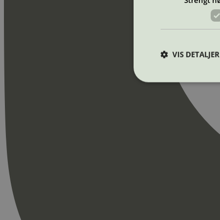
VIS DETALJER
Strengt nødvendige i
Nettstedet kan ikke b
Navn
_hjAbsoluteSession
_hjFirstSeen