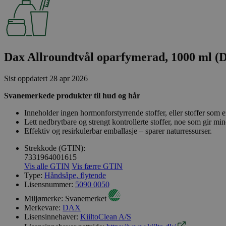
Dax Allroundtvål oparfymerad, 1000 ml (
Sist oppdatert
28 apr 2026
Svanemerkede produkter til hud og hår
Inneholder ingen hormonforstyrrende stoffer, eller stoffer som er
Lett nedbrytbare og strengt kontrollerte stoffer, noe som gir min
Effektiv og resirkulerbar emballasje – sparer naturressurser.
Strekkode (GTIN):
7331964001615
Vis alle GTIN
Vis færre GTIN
Type:
Håndsåpe, flytende
Lisensnummer:
5090 0050
Miljømerke:
Svanemerket
Merkevare:
DAX
Lisensinnehaver:
KiiltoClean A/S