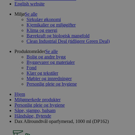
English website
Miljø
Se alle
Sirkulær økonomi
Kjemikalier og miljøgifter
Klima og energi
Bærekraft og biologisk mangfold
Clean Industrial Deal (tidligere Green Deal)
Produktområder
Se alle
Bolig og andre bygg
Byggevarer og materialer
Fond
Klær og tekstiler
Møbler og innredninger
Personlig pleie og hygiene
Hjem
Miljømerkede produkter
Personlig pleie og hygiene
Såpe, sjampo, balsam
Håndsåpe, flytende
Dax Allroundtvål oparfymerad, 1000 ml (DP162)