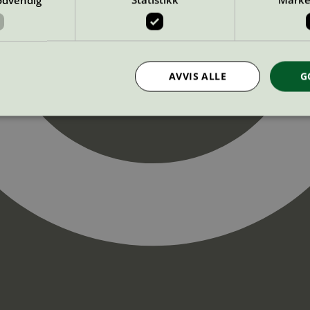
AVVIS ALLE
G
Strengt nødvendig
Statistikk
Markedsføring
nformasjonskapsler tillater kjernefunksjoner på nettstedet, som brukerinnlogging og k
rukes riktig uten strengt nødvendige informasjonskapsler.
Provider
/
Utløpsdato
Beskrivelse
Domene
InProgress
29
Cookien er satt slik at Hotjar kan spo
Hotjar Ltd
minutter
brukerens reise for et totalt antall økt
.svanemerket.no
54
ingen identifiserbar informasjon.
sekunder
29
Cookien er satt slik at Hotjar kan spo
Hotjar Ltd
minutter
brukerens reise for et totalt antall økt
.svanemerket.no
54
ingen identifiserbar informasjon.