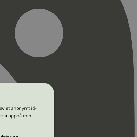
 av et anonymt id-
for å oppnå mer
dsføring