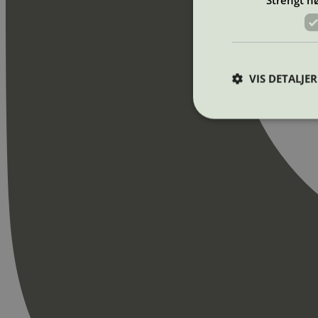
VIS DETALJER
Strengt nødvendige i
Nettstedet kan ikke b
Navn
_hjAbsoluteSession
_hjFirstSeen