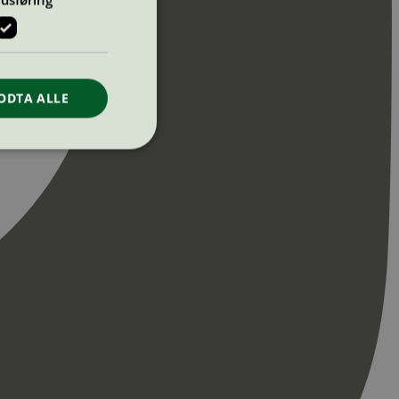
ODTA ALLE
ontoadministrasjon.
re begynnelsen på
er. Den inneholder
re begynnelsen på
er. Den inneholder