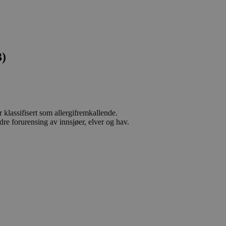
3)
 klassifisert som allergifremkallende.
dre forurensing av innsjøer, elver og hav.