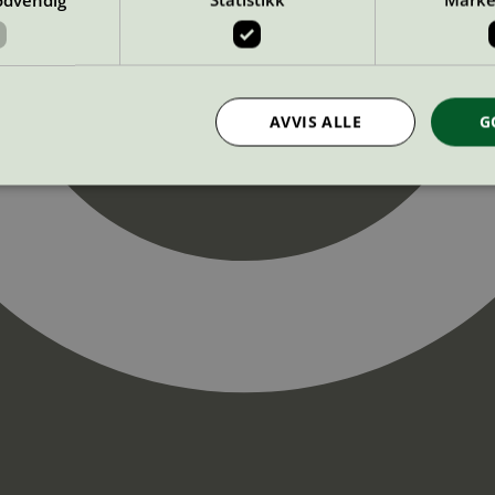
AVVIS ALLE
G
Strengt nødvendig
Statistikk
Markedsføring
nformasjonskapsler tillater kjernefunksjoner på nettstedet, som brukerinnlogging og k
rukes riktig uten strengt nødvendige informasjonskapsler.
Provider
/
Utløpsdato
Beskrivelse
Domene
InProgress
29
Cookien er satt slik at Hotjar kan spo
Hotjar Ltd
minutter
brukerens reise for et totalt antall økt
.svanemerket.no
54
ingen identifiserbar informasjon.
sekunder
29
Cookien er satt slik at Hotjar kan spo
Hotjar Ltd
minutter
brukerens reise for et totalt antall økt
.svanemerket.no
54
ingen identifiserbar informasjon.