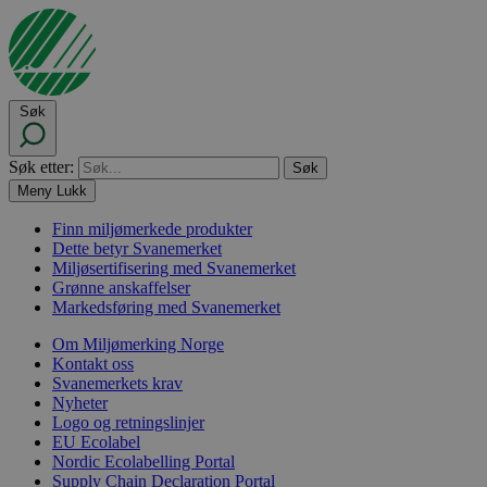
Søk
Søk etter:
Meny
Lukk
Finn miljømerkede produkter
Dette betyr Svanemerket
Miljøsertifisering med Svanemerket
Grønne anskaffelser
Markedsføring med Svanemerket
Om Miljømerking Norge
Kontakt oss
Svanemerkets krav
Nyheter
Logo og retningslinjer
EU Ecolabel
Nordic Ecolabelling Portal
Supply Chain Declaration Portal