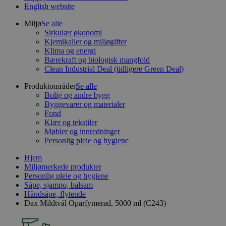
English website
Miljø
Se alle
Sirkulær økonomi
Kjemikalier og miljøgifter
Klima og energi
Bærekraft og biologisk mangfold
Clean Industrial Deal (tidligere Green Deal)
Produktområder
Se alle
Bolig og andre bygg
Byggevarer og materialer
Fond
Klær og tekstiler
Møbler og innredninger
Personlig pleie og hygiene
Hjem
Miljømerkede produkter
Personlig pleie og hygiene
Såpe, sjampo, balsam
Håndsåpe, flytende
Dax Mildtvål Oparfymerad, 5000 ml (C243)