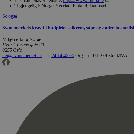
Lisensinnehaver nettside:
https://www.kiilto.dk/
Tilgjengelig i:
Norge, Sverige, Finland, Danmark
Se også
Svanemerkets krav til hudpleie, solkrem, såpe og andre kosmeti
Miljømerking Norge
Henrik Ibsens gate 20
0255 Oslo
hei@svanemerket.no
Tlf:
24 14 46 00
Org. nr: 971 279 362 MVA