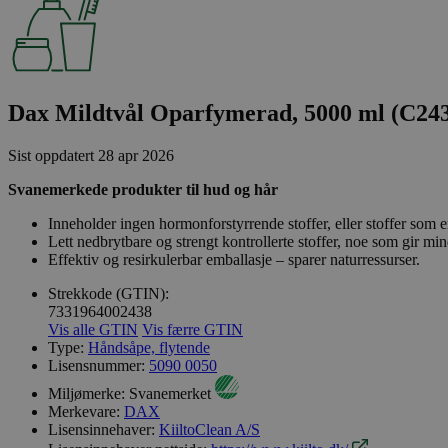
Dax Mildtvål Oparfymerad, 5000 ml (C24
Sist oppdatert
28 apr 2026
Svanemerkede produkter til hud og hår
Inneholder ingen hormonforstyrrende stoffer, eller stoffer som er
Lett nedbrytbare og strengt kontrollerte stoffer, noe som gir min
Effektiv og resirkulerbar emballasje – sparer naturressurser.
Strekkode (GTIN):
7331964002438
Vis alle GTIN
Vis færre GTIN
Type:
Håndsåpe, flytende
Lisensnummer:
5090 0050
Miljømerke:
Svanemerket
Merkevare:
DAX
Lisensinnehaver:
KiiltoClean A/S