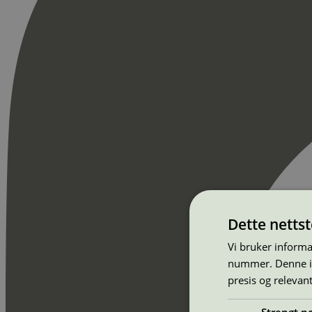
Dette netts
Vi bruker informa
nummer. Denne ide
presis og relevan
Strengt n