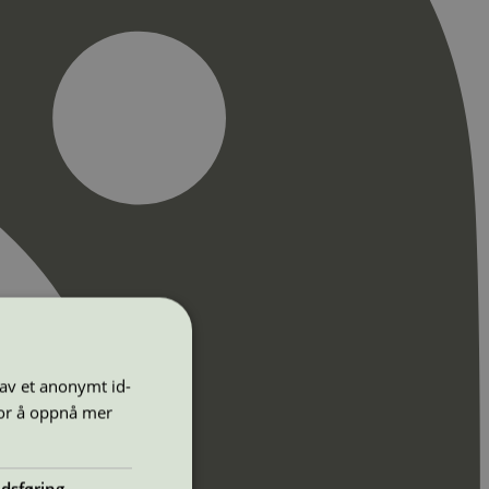
 av et anonymt id-
for å oppnå mer
dsføring