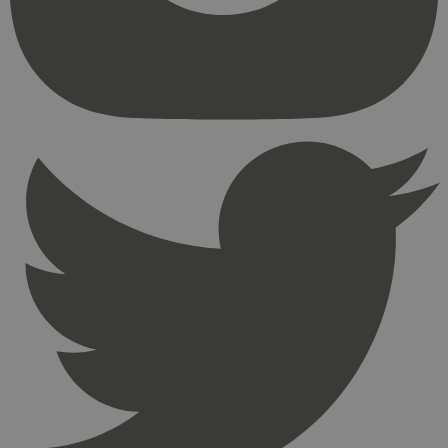
kjernefunksjoner på nettstedet, som
brukerinnlogging og kontoadministrasjon.
Nettstedet kan ikke brukes riktig uten strengt
nødvendige informasjonskapsler.
Provider
/
Navn
Utløpsdato
Domene
_hjAbsoluteSessionInProgress
29
Hotjar Ltd
minutter
.svanemerket.no
54
sekunder
_hjFirstSeen
29
Hotjar Ltd
minutter
.svanemerket.no
54
sekunder
pageviewCount
.svanemerket.no
Sesjon
nelapi-product-archive-filters
svanemerket.no
4 dager 4
timer