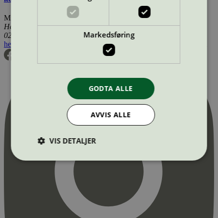
Miljømerking Norge
Henrik Ibsens gate 20
Markedsføring
0255 Oslo
hei@svanemerket.no
Tlf:
24 14 46 00
Org. nr: 971 279 362 MVA
GODTA ALLE
AVVIS ALLE
VIS DETALJER
Strengt nødvendig
Statistikk
Markedsføring
Strengt nødvendige informasjonskapsler tillater