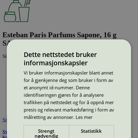
Esteban Paris Parfums Sapone, 16 g
SASO
Dette nettstedet bruker
Sist oppdatert
11 mar 2026
informasjonskapsler
Type:
Håndsåpe, fast
Vi bruker informasjonskapsler blant annet
Lisensnummer:
3090 0356
for å gjenkjenne deg som bruker i form av
Miljømerke:
Svanemerket
Merkevare:
Estéban
et anonymt id-nummer. Denne
Lisensinnehaver:
Albogroup S.R.L
identifiseringen gjøres for å analysere
Lisensinnehaver nettside:
https://www.cosmhotel.ot
trafikken på nettstedet og for å oppnå mer
Tilgjengelig i:
Island, Norge, Sverige, Finland, Danmark,
presis og relevant markedsføring i form av
Utenfor Norden
målretting av annonser.
Les mer
Se også
Strengt
Statistikk
Svanemerkets krav til hudpleie, solkrem, såpe og andre
nødvendig
kosmetiske produkter