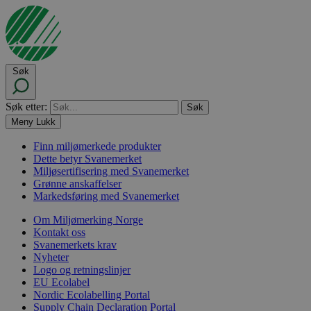
Søk
Søk etter:
Meny
Lukk
Finn miljømerkede produkter
Dette betyr Svanemerket
Miljøsertifisering med Svanemerket
Grønne anskaffelser
Markedsføring med Svanemerket
Om Miljømerking Norge
Kontakt oss
Svanemerkets krav
Nyheter
Logo og retningslinjer
EU Ecolabel
Nordic Ecolabelling Portal
Supply Chain Declaration Portal