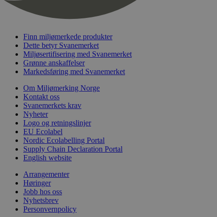
nelapi-last-visited-category
svanemerket.no
4 dager 4
timer
wordpress_test_cookie
Sesjon
Automattic
Inc.
Finn miljømerkede produkter
svanemerket.no
Dette betyr Svanemerket
Miljøsertifisering med Svanemerket
Grønne anskaffelser
_hjIncludedInPageviewSample
2 minutter
Markedsføring med Svanemerket
Hotjar Ltd
svanemerket.no
Om Miljømerking Norge
Kontakt oss
Svanemerkets krav
Nyheter
Logo og retningslinjer
EU Ecolabel
Nordic Ecolabelling Portal
Supply Chain Declaration Portal
English website
Provider
/
Navn
Utløpsdato
Beskrivelse
Arrangementer
Domene
Høringer
Jobb hos oss
_gat_UA-
.svanemerket.no
54
Dette er en 
Provider
/
Navn
Utløpsdato
Beskrivels
33776333-1
sekunder
informasjons
Nyhetsbrev
Domene
Google Analyt
Personvernpolicy
mønsterelem
_fbp
3 måneder
Brukt av F
Meta Platform