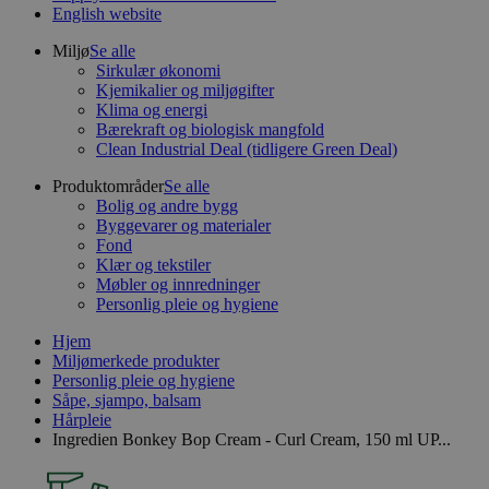
English website
Miljø
Se alle
Sirkulær økonomi
Kjemikalier og miljøgifter
Klima og energi
Bærekraft og biologisk mangfold
Clean Industrial Deal (tidligere Green Deal)
Produktområder
Se alle
Bolig og andre bygg
Byggevarer og materialer
Fond
Klær og tekstiler
Møbler og innredninger
Personlig pleie og hygiene
Hjem
Miljømerkede produkter
Personlig pleie og hygiene
Såpe, sjampo, balsam
Hårpleie
Ingredien Bonkey Bop Cream - Curl Cream, 150 ml UP...