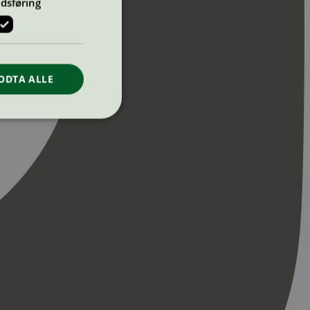
dsføring
ODTA ALLE
ontoadministrasjon.
re begynnelsen på
er. Den inneholder
re begynnelsen på
er. Den inneholder