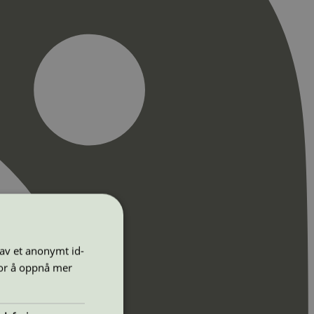
 av et anonymt id-
for å oppnå mer