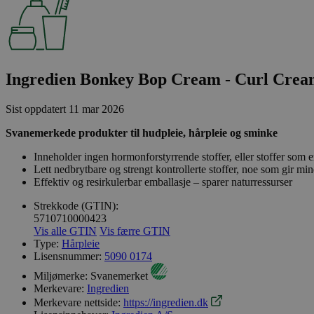
Ingredien Bonkey Bop Cream - Curl Crea
Sist oppdatert
11 mar 2026
Svanemerkede produkter til hudpleie, hårpleie og sminke
Inneholder ingen hormonforstyrrende stoffer, eller stoffer som er
Lett nedbrytbare og strengt kontrollerte stoffer, noe som gir min
Effektiv og resirkulerbar emballasje – sparer naturressurser
Strekkode (GTIN):
5710710000423
Vis alle GTIN
Vis færre GTIN
Type:
Hårpleie
Lisensnummer:
5090 0174
Miljømerke:
Svanemerket
Merkevare:
Ingredien
Merkevare nettside:
https://ingredien.dk