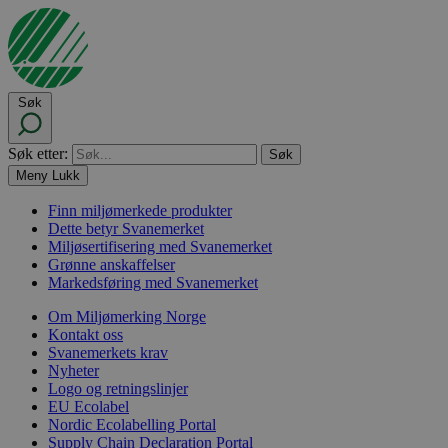
Søk
Søk etter:
Meny
Lukk
Finn miljømerkede produkter
Dette betyr Svanemerket
Miljøsertifisering med Svanemerket
Grønne anskaffelser
Markedsføring med Svanemerket
Om Miljømerking Norge
Kontakt oss
Svanemerkets krav
Nyheter
Logo og retningslinjer
EU Ecolabel
Nordic Ecolabelling Portal
Supply Chain Declaration Portal