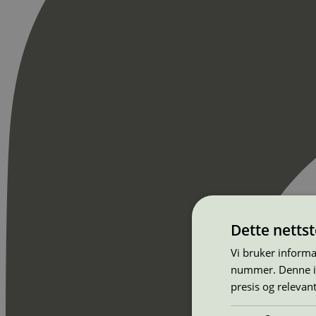
Dette netts
Vi bruker informa
nummer. Denne ide
presis og relevan