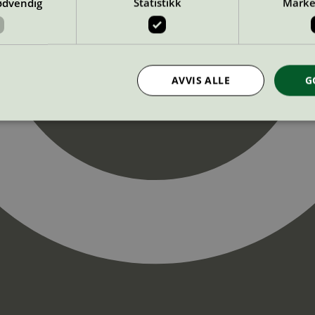
ødvendig
Statistikk
Marke
AVVIS ALLE
G
Strengt nødvendig
Statistikk
Markedsføring
nformasjonskapsler tillater kjernefunksjoner på nettstedet, som brukerinnlogging og k
rukes riktig uten strengt nødvendige informasjonskapsler.
Provider
/
Utløpsdato
Beskrivelse
Domene
InProgress
29
Cookien er satt slik at Hotjar kan spo
Hotjar Ltd
minutter
brukerens reise for et totalt antall økt
.svanemerket.no
54
ingen identifiserbar informasjon.
sekunder
29
Cookien er satt slik at Hotjar kan spo
Hotjar Ltd
minutter
brukerens reise for et totalt antall økt
.svanemerket.no
54
ingen identifiserbar informasjon.