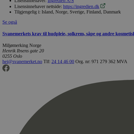
Lisensinnehaver:
Ingredien A/S
Lisensinnehaver nettside:
https://ingredien.dk
Tilgjengelig i:
Island, Norge, Sverige, Finland, Danmark
Se også
Svanemerkets krav til hudpleie, solkrem, såpe og andre kosmeti
Miljømerking Norge
Henrik Ibsens gate 20
0255 Oslo
hei@svanemerket.no
Tlf:
24 14 46 00
Org. nr: 971 279 362 MVA