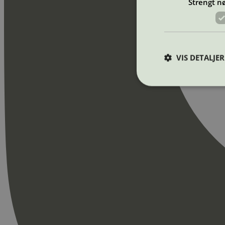
Strengt n
VIS DETALJER
Strengt nødvendige i
Nettstedet kan ikke b
Navn
_hjAbsoluteSession
_hjFirstSeen