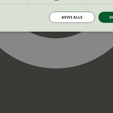
AVVIS ALLE
G
Strengt nødvendig
Statistikk
Markedsføring
nformasjonskapsler tillater kjernefunksjoner på nettstedet, som brukerinnlogging og k
rukes riktig uten strengt nødvendige informasjonskapsler.
Provider
/
Utløpsdato
Beskrivelse
Domene
InProgress
29
Cookien er satt slik at Hotjar kan spo
Hotjar Ltd
minutter
brukerens reise for et totalt antall økt
.svanemerket.no
54
ingen identifiserbar informasjon.
sekunder
29
Cookien er satt slik at Hotjar kan spo
Hotjar Ltd
minutter
brukerens reise for et totalt antall økt
.svanemerket.no
54
ingen identifiserbar informasjon.
sekunder
.svanemerket.no
Sesjon