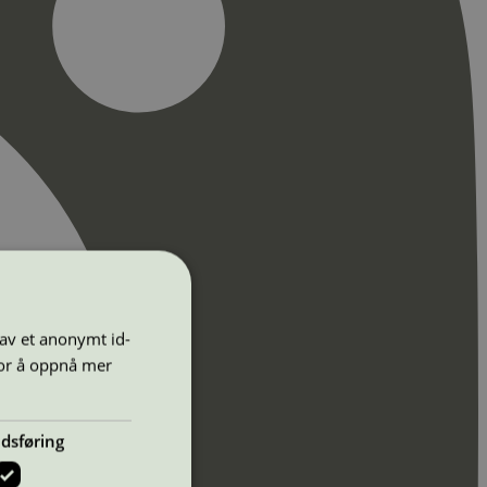
 av et anonymt id-
for å oppnå mer
dsføring