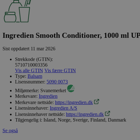
Ingredien Smooth Conditioner, 1000 ml U
Sist oppdatert
11 mar 2026
Strekkode (GTIN):
5710710003356
Vis alle GTIN
Vis færre GTIN
Type:
Balsam
Lisensnummer:
5090 0073
Miljømerke:
Svanemerket
Merkevare:
Ingredien
Merkevare nettside:
https://ingredien.dk
Lisensinnehaver:
Ingredien A/S
Lisensinnehaver nettside:
https://ingredien.dk
Tilgjengelig i:
Island, Norge, Sverige, Finland, Danmark
Se også