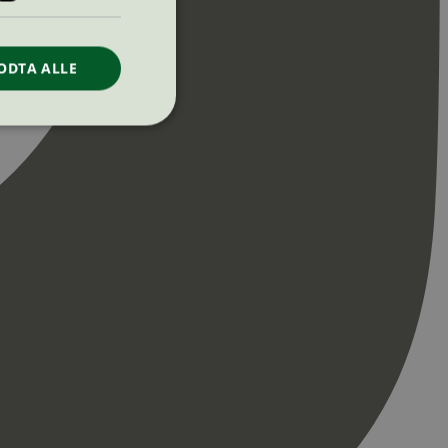
ODTA ALLE
ontoadministrasjon.
re begynnelsen på
er. Den inneholder
re begynnelsen på
er. Den inneholder