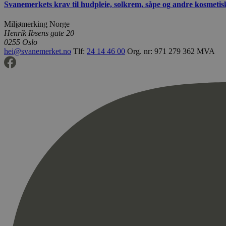
Svanemerkets krav til hudpleie, solkrem, såpe og andre kosmeti
Miljømerking Norge
Henrik Ibsens gate 20
0255 Oslo
hei@svanemerket.no
Tlf:
24 14 46 00
Org. nr: 971 279 362 MVA