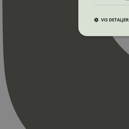
VIS DETALJER
Strengt nødvendige i
Nettstedet kan ikke b
Navn
_hjAbsoluteSession
_hjFirstSeen
pageviewCount