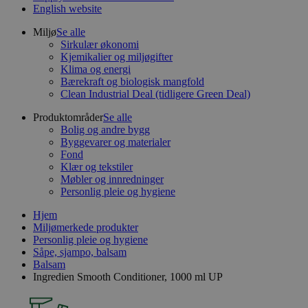
English website
Miljø
Se alle
Sirkulær økonomi
Kjemikalier og miljøgifter
Klima og energi
Bærekraft og biologisk mangfold
Clean Industrial Deal (tidligere Green Deal)
Produktområder
Se alle
Bolig og andre bygg
Byggevarer og materialer
Fond
Klær og tekstiler
Møbler og innredninger
Personlig pleie og hygiene
Hjem
Miljømerkede produkter
Personlig pleie og hygiene
Såpe, sjampo, balsam
Balsam
Ingredien Smooth Conditioner, 1000 ml UP