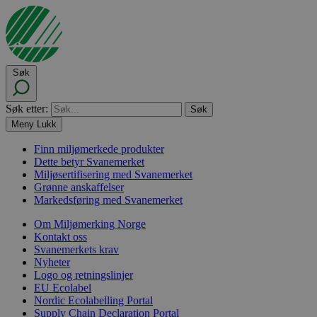
Søk
Søk etter:
Meny
Lukk
Finn miljømerkede produkter
Dette betyr Svanemerket
Miljøsertifisering med Svanemerket
Grønne anskaffelser
Markedsføring med Svanemerket
Om Miljømerking Norge
Kontakt oss
Svanemerkets krav
Nyheter
Logo og retningslinjer
EU Ecolabel
Nordic Ecolabelling Portal
Supply Chain Declaration Portal