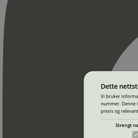
Dette netts
Vi bruker informa
nummer. Denne ide
presis og relevan
Strengt n