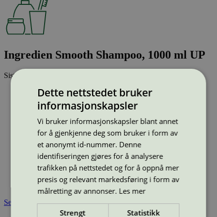
Ingredien Smooth Shampoo, 1000 ml UP
Sist oppdatert
11 mar 2026
Dette nettstedet bruker
Strekkode (GTIN):
5710710003332
informasjonskapsler
Vis alle GTIN
Vis færre GTIN
Type:
Sjampo
Vi bruker informasjonskapsler blant annet
Lisensnummer:
5090 0073
for å gjenkjenne deg som bruker i form av
Miljømerke:
Svanemerket
et anonymt id-nummer. Denne
Merkevare:
Ingredien
identifiseringen gjøres for å analysere
Merkevare nettside:
https://ingredien.dk
trafikken på nettstedet og for å oppnå mer
Lisensinnehaver:
Ingredien A/S
Lisensinnehaver nettside:
https://ingredien.dk
presis og relevant markedsføring i form av
Tilgjengelig i:
Island, Norge, Sverige, Finland, Danmark
målretting av annonser.
Les mer
Se også
Strengt
Statistikk