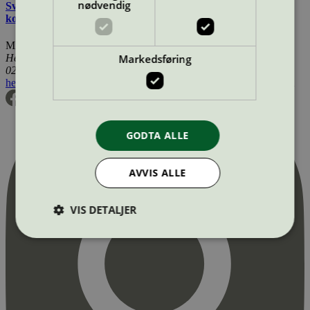
nødvendig
Svanemerkets krav til hudpleie, solkrem, såpe og andre
kosmetiske produkter
Miljømerking Norge
Markedsføring
Henrik Ibsens gate 20
0255 Oslo
hei@svanemerket.no
Tlf:
24 14 46 00
Org. nr: 971 279 362 MVA
GODTA ALLE
AVVIS ALLE
VIS DETALJER
Strengt nødvendig
Statistikk
Markedsføring