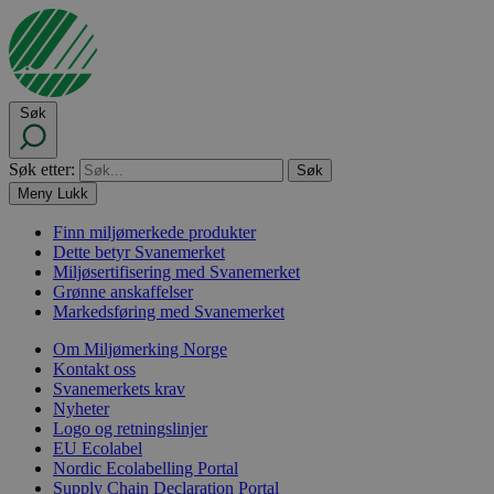
Søk
Søk etter:
Meny
Lukk
Finn miljømerkede produkter
Dette betyr Svanemerket
Miljøsertifisering med Svanemerket
Grønne anskaffelser
Markedsføring med Svanemerket
Om Miljømerking Norge
Kontakt oss
Svanemerkets krav
Nyheter
Logo og retningslinjer
EU Ecolabel
Nordic Ecolabelling Portal
Supply Chain Declaration Portal