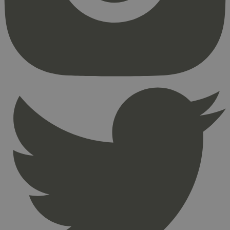
Strengt nødvendige informasjonskapsler tillater
kjernefunksjoner på nettstedet, som
brukerinnlogging og kontoadministrasjon.
Nettstedet kan ikke brukes riktig uten strengt
nødvendige informasjonskapsler.
Provider
/
Navn
Utløpsdato
Domene
_hjAbsoluteSessionInProgress
29
Hotjar Ltd
minutter
.svanemerket.no
54
sekunder
_hjFirstSeen
29
Hotjar Ltd
minutter
.svanemerket.no
54
sekunder
pageviewCount
.svanemerket.no
Sesjon
nelapi-product-archive-filters
svanemerket.no
4 dager 4
timer