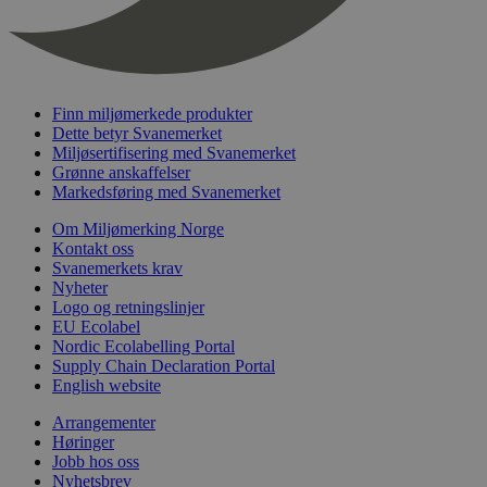
nelapi-last-visited-category
svanemerket.no
4 dager 4
timer
wordpress_test_cookie
Sesjon
Automattic
Inc.
svanemerket.no
Finn miljømerkede produkter
Dette betyr Svanemerket
Miljøsertifisering med Svanemerket
Grønne anskaffelser
_hjIncludedInPageviewSample
2 minutter
Hotjar Ltd
svanemerket.no
Markedsføring med Svanemerket
Om Miljømerking Norge
Kontakt oss
Svanemerkets krav
Nyheter
Logo og retningslinjer
EU Ecolabel
Nordic Ecolabelling Portal
Supply Chain Declaration Portal
English website
Provider
/
Navn
Utløpsdato
Beskrivelse
Domene
Arrangementer
Høringer
_gat_UA-
.svanemerket.no
54
Dette er en 
Provider
/
Navn
Utløpsdato
Beskrivels
33776333-1
sekunder
informasjons
Jobb hos oss
Domene
Google Analyt
Nyhetsbrev