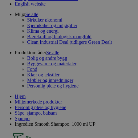
English website
Miljø
Se alle
Sirkulær økonomi
Kjemikalier og miljøgifter
Klima og energi
Bærekraft og biologisk mangfold
Clean Industrial Deal (tidligere Green Deal)
Produktområder
Se alle
Bolig og andre bygg
Byggevarer og materialer
Fond
Klær og tekstiler
Møbler og innredninger
Personlig pleie og hygiene
Hjem
Miljømerkede produkter
Personlig pleie og hygiene
Såpe, sjampo, balsam
Sjampo
Ingredien Smooth Shampoo, 1000 ml UP