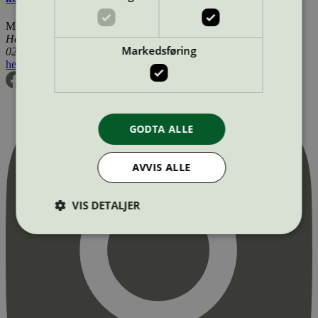
Miljømerking Norge
Henrik Ibsens gate 20
Markedsføring
0255 Oslo
hei@svanemerket.no
Tlf:
24 14 46 00
Org. nr: 971 279 362 MVA
GODTA ALLE
AVVIS ALLE
VIS DETALJER
Strengt nødvendig
Statistikk
Markedsføring
Strengt nødvendige informasjonskapsler tillater