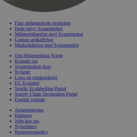
nelapi-last-visited-category
svanemerket.no
4 dager 4
timer
wordpress_test_cookie
Sesjon
Automattic
Inc.
Finn miljømerkede produkter
svanemerket.no
Dette betyr Svanemerket
Miljøsertifisering med Svanemerket
Grønne anskaffelser
_hjIncludedInPageviewSample
2 minutter
Markedsføring med Svanemerket
Hotjar Ltd
svanemerket.no
Om Miljømerking Norge
Kontakt oss
Svanemerkets krav
Nyheter
Logo og retningslinjer
EU Ecolabel
Nordic Ecolabelling Portal
Supply Chain Declaration Portal
English website
Provider
/
Navn
Utløpsdato
Beskrivelse
Arrangementer
Domene
Høringer
Jobb hos oss
_gat_UA-
.svanemerket.no
54
Dette er en 
Provider
/
Navn
Utløpsdato
Beskrivels
33776333-1
sekunder
informasjons
Nyhetsbrev
Domene
Google Analyt
Personvernpolicy
mønsterelem
_fbp
3 måneder
Brukt av F
Meta Platform