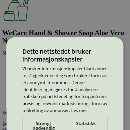
WeCare Hand & Shower Soap Aloe Vera
No Perfume, 600 ml
Dette nettstedet bruker
Sist oppdatert
24 apr 2026
informasjonskapsler
Type:
Håndsåpe, flytende
Vi bruker informasjonskapsler blant annet
Lisensnummer:
3090 0309
for å gjenkjenne deg som bruker i form av
Miljømerke:
Svanemerket
Merkevare:
WeCare
et anonymt id-nummer. Denne
Lisensinnehaver:
NSI Sweden AB
identifiseringen gjøres for å analysere
Lisensinnehaver nettside:
trafikken på nettstedet og for å oppnå mer
https://www.nordicsurfaceinnovation.com/
presis og relevant markedsføring i form av
Tilgjengelig i:
Norge, Sverige, Finland, Danmark
målretting av annonser.
Les mer
Se også
Strengt
Statistikk
Svanemerkets krav til hudpleie, solkrem, såpe og andre
nødvendig
kosmetiske produkter