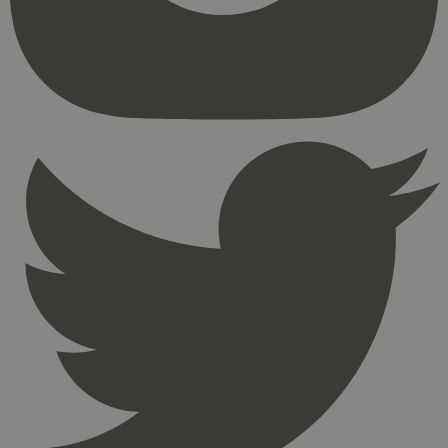
kjernefunksjoner på nettstedet, som
brukerinnlogging og kontoadministrasjon.
Nettstedet kan ikke brukes riktig uten strengt
nødvendige informasjonskapsler.
Provider
/
Navn
Utløpsdato
Domene
_hjAbsoluteSessionInProgress
29
Hotjar Ltd
minutter
.svanemerket.no
54
sekunder
_hjFirstSeen
29
Hotjar Ltd
minutter
.svanemerket.no
54
sekunder
pageviewCount
.svanemerket.no
Sesjon
nelapi-product-archive-filters
svanemerket.no
4 dager 4
timer