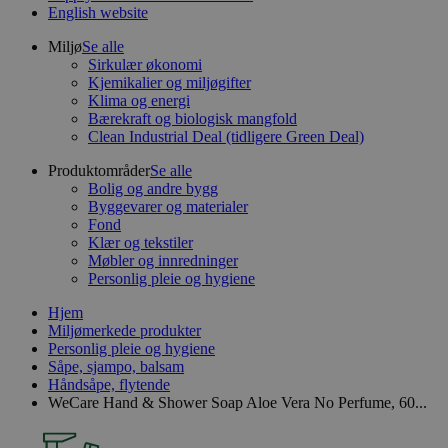
English website
Miljø
Se alle
Sirkulær økonomi
Kjemikalier og miljøgifter
Klima og energi
Bærekraft og biologisk mangfold
Clean Industrial Deal (tidligere Green Deal)
Produktområder
Se alle
Bolig og andre bygg
Byggevarer og materialer
Fond
Klær og tekstiler
Møbler og innredninger
Personlig pleie og hygiene
Hjem
Miljømerkede produkter
Personlig pleie og hygiene
Såpe, sjampo, balsam
Håndsåpe, flytende
WeCare Hand & Shower Soap Aloe Vera No Perfume, 60...