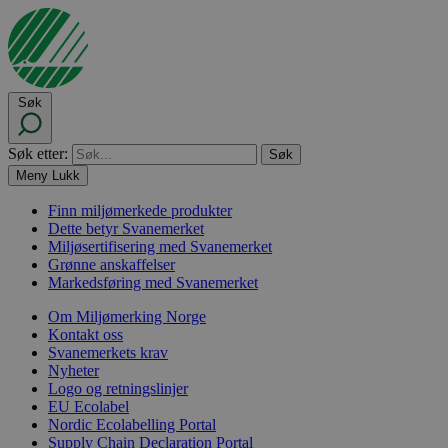
Søk
Søk etter:
Meny
Lukk
Finn miljømerkede produkter
Dette betyr Svanemerket
Miljøsertifisering med Svanemerket
Grønne anskaffelser
Markedsføring med Svanemerket
Om Miljømerking Norge
Kontakt oss
Svanemerkets krav
Nyheter
Logo og retningslinjer
EU Ecolabel
Nordic Ecolabelling Portal
Supply Chain Declaration Portal