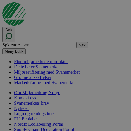
Søk
Søk etter:
Meny
Lukk
Finn miljømerkede produkter
Dette betyr Svanemerket
Miljøsertifisering med Svanemerket
Grønne anskaffelser
Markedsføring med Svanemerket
Om Miljømerking Norge
Kontakt oss
Svanemerkets krav
Nyheter
Logo og retningslinjer
EU Ecolabel
Nordic Ecolabelling Portal
Supply Chain Declaration Portal