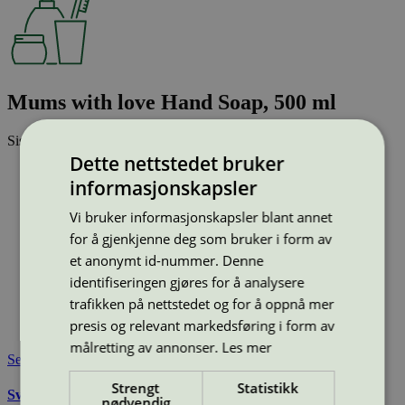
Mums with love Hand Soap, 500 ml
Sist oppdatert
11 mar 2026
Dette nettstedet bruker
Strekkode (GTIN):
informasjonskapsler
5707761412275
Vis alle GTIN
Vis færre GTIN
Vi bruker informasjonskapsler blant annet
Type:
Håndsåpe, flytende
Lisensnummer:
5090 0040
for å gjenkjenne deg som bruker i form av
et anonymt id-nummer. Denne
Miljømerke:
Svanemerket
Merkevare:
Mums with love
identifiseringen gjøres for å analysere
Lisensinnehaver:
Nordic Sense A/S
trafikken på nettstedet og for å oppnå mer
Lisensinnehaver nettside:
https://nordicsense.dk/
presis og relevant markedsføring i form av
Tilgjengelig i:
Norge, Sverige, Finland, Danmark
målretting av annonser.
Les mer
Se også
Strengt
Statistikk
Svanemerkets krav til hudpleie, solkrem, såpe og andre
nødvendig