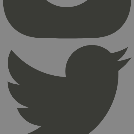
kjernefunksjoner på nettstedet, som
brukerinnlogging og kontoadministrasjon.
Nettstedet kan ikke brukes riktig uten strengt
nødvendige informasjonskapsler.
Provider
/
Navn
Utløpsdato
Domene
_hjAbsoluteSessionInProgress
29
Hotjar Ltd
minutter
.svanemerket.no
54
sekunder
_hjFirstSeen
29
Hotjar Ltd
minutter
.svanemerket.no
54
sekunder
pageviewCount
.svanemerket.no
Sesjon
nelapi-product-archive-filters
svanemerket.no
4 dager 4
timer