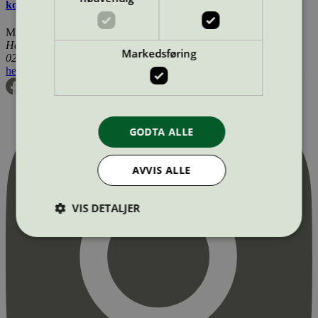
kosmetiske produkter
Miljømerking Norge
Henrik Ibsens gate 20
Markedsføring
0255 Oslo
hei@svanemerket.no
Tlf:
24 14 46 00
Org. nr: 971 279 362 MVA
GODTA ALLE
AVVIS ALLE
VIS DETALJER
Strengt nødvendig
Statistikk
Markedsføring
Strengt nødvendige informasjonskapsler tillater