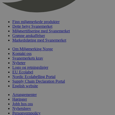
nelapi-last-visited-category
svanemerket.no
4 dager 4
timer
wordpress_test_cookie
Sesjon
Automattic
Inc.
svanemerket.no
Finn miljømerkede produkter
Dette betyr Svanemerket
Miljøsertifisering med Svanemerket
Grønne anskaffelser
_hjIncludedInPageviewSample
2 minutter
Hotjar Ltd
Markedsføring med Svanemerket
svanemerket.no
Om Miljømerking Norge
Kontakt oss
Svanemerkets krav
Nyheter
Logo og retningslinjer
EU Ecolabel
Nordic Ecolabelling Portal
Supply Chain Declaration Portal
English website
Provider
/
Navn
Utløpsdato
Beskrivelse
Arrangementer
Domene
Høringer
_gat_UA-
.svanemerket.no
54
Dette er en 
Provider
/
Jobb hos oss
Navn
Utløpsdato
Beskrivels
33776333-1
sekunder
informasjons
Domene
Nyhetsbrev
Google Analyt
Personvernpolicy
mønsterelem
_fbp
3 måneder
Brukt av F