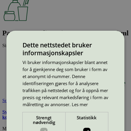
Paragon Nordic Hairspray Strong, 300 ml
Dette nettstedet bruker
Sist oppdatert
11 mar 2026
informasjonskapsler
Type:
Hårpleie
Lisensnummer:
3090 0335
Vi bruker informasjonskapsler blant annet
Miljømerke:
Svanemerket
for å gjenkjenne deg som bruker i form av
Merkevare:
Paragon Nordic
et anonymt id-nummer. Denne
Lisensinnehaver:
Paragon Nordic AB
identifiseringen gjøres for å analysere
Lisensinnehaver nettside:
http://www.paragonnordic.com
trafikken på nettstedet og for å oppnå mer
Tilgjengelig i:
Norge, Sverige, Finland, Danmark
presis og relevant markedsføring i form av
Se også
målretting av annonser.
Les mer
Svanemerkets krav til hudpleie, solkrem, såpe og andre
Strengt
Statistikk
kosmetiske produkter
nødvendig
Miljømerking Norge