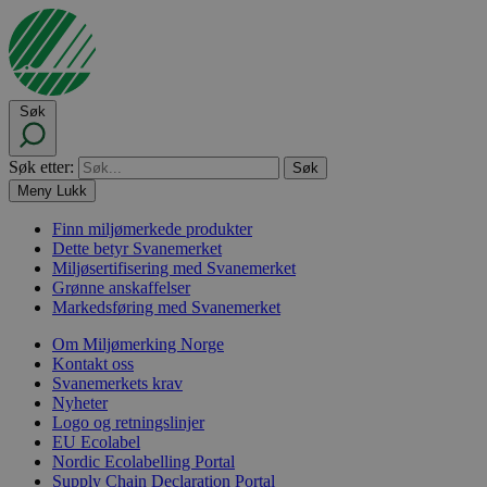
Søk
Søk etter:
Meny
Lukk
Finn miljømerkede produkter
Dette betyr Svanemerket
Miljøsertifisering med Svanemerket
Grønne anskaffelser
Markedsføring med Svanemerket
Om Miljømerking Norge
Kontakt oss
Svanemerkets krav
Nyheter
Logo og retningslinjer
EU Ecolabel
Nordic Ecolabelling Portal
Supply Chain Declaration Portal