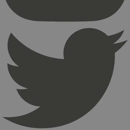
Nettstedet kan ikke brukes riktig uten strengt
nødvendige informasjonskapsler.
Provider
/
Navn
Utløpsdato
Domene
_hjAbsoluteSessionInProgress
29
Hotjar Ltd
minutter
.svanemerket.no
54
sekunder
_hjFirstSeen
29
Hotjar Ltd
minutter
.svanemerket.no
54
sekunder
pageviewCount
.svanemerket.no
Sesjon
nelapi-product-archive-filters
svanemerket.no
4 dager 4
timer
nelapi-last-visited-category
svanemerket.no
4 dager 4
timer