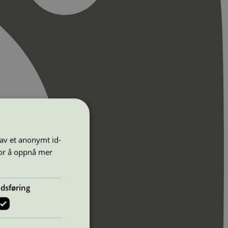
 av et anonymt id-
for å oppnå mer
dsføring