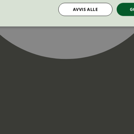
AVVIS ALLE
G
Strengt nødvendig
Statistikk
Markedsføring
nformasjonskapsler tillater kjernefunksjoner på nettstedet, som brukerinnlogging og k
rukes riktig uten strengt nødvendige informasjonskapsler.
Provider
/
Utløpsdato
Beskrivelse
Domene
InProgress
29
Cookien er satt slik at Hotjar kan spo
Hotjar Ltd
minutter
brukerens reise for et totalt antall økt
.svanemerket.no
54
ingen identifiserbar informasjon.
sekunder
29
Cookien er satt slik at Hotjar kan spo
Hotjar Ltd
minutter
brukerens reise for et totalt antall økt
.svanemerket.no
54
ingen identifiserbar informasjon.
sekunder
.svanemerket.no
Sesjon
ve-filters
svanemerket.no
4 dager 4
timer