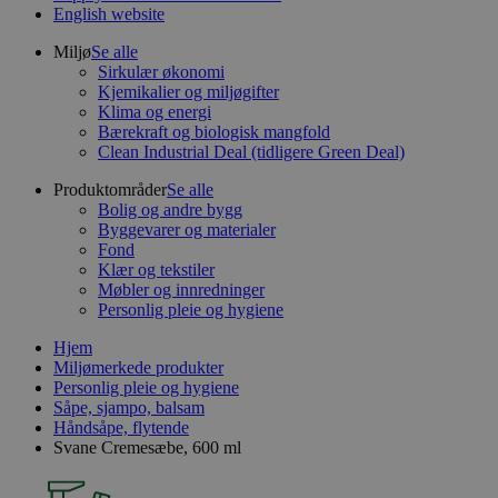
English website
Miljø
Se alle
Sirkulær økonomi
Kjemikalier og miljøgifter
Klima og energi
Bærekraft og biologisk mangfold
Clean Industrial Deal (tidligere Green Deal)
Produktområder
Se alle
Bolig og andre bygg
Byggevarer og materialer
Fond
Klær og tekstiler
Møbler og innredninger
Personlig pleie og hygiene
Hjem
Miljømerkede produkter
Personlig pleie og hygiene
Såpe, sjampo, balsam
Håndsåpe, flytende
Svane Cremesæbe, 600 ml