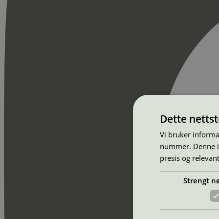
Dette netts
Vi bruker informa
nummer. Denne ide
presis og relevan
Strengt n