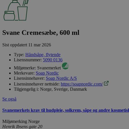
Svane Cremesæbe, 600 ml
Sist oppdatert
11 mar 2026
Type:
Håndsåpe, flytende
Lisensnummer:
5090 0136
Miljømerke:
Svanemerket
Merkevare:
Soap Nordic
Lisensinnehaver:
Soap Nordic A/S
Lisensinnehaver nettside:
https://soapnordic.com/
Tilgjengelig i:
Norge, Sverige, Danmark
Se også
Svanemerkets krav til hudpleie, solkrem, såpe og andre kosmeti
Miljømerking Norge
Henrik Ibsens gate 20