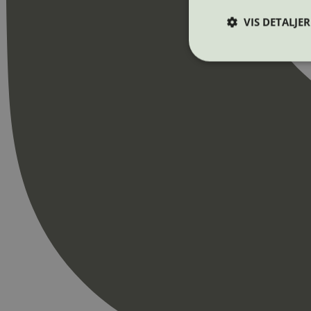
VIS DETALJER
Strengt nødvendige i
Nettstedet kan ikke b
Navn
_hjAbsoluteSession
_hjFirstSeen
pageviewCount
nelapi-product-archi