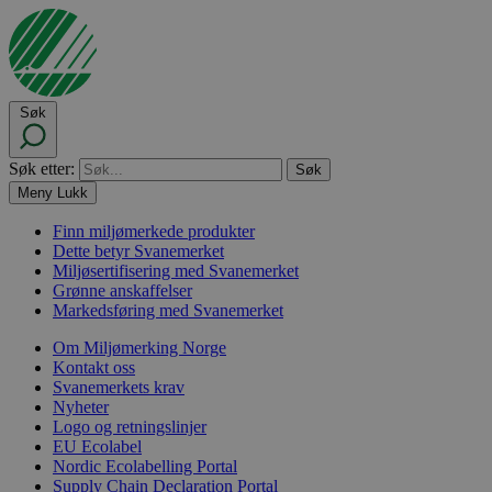
Søk
Søk etter:
Meny
Lukk
Finn miljømerkede produkter
Dette betyr Svanemerket
Miljøsertifisering med Svanemerket
Grønne anskaffelser
Markedsføring med Svanemerket
Om Miljømerking Norge
Kontakt oss
Svanemerkets krav
Nyheter
Logo og retningslinjer
EU Ecolabel
Nordic Ecolabelling Portal
Supply Chain Declaration Portal