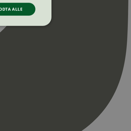
ODTA ALLE
ontoadministrasjon.
re begynnelsen på
er. Den inneholder
re begynnelsen på
er. Den inneholder